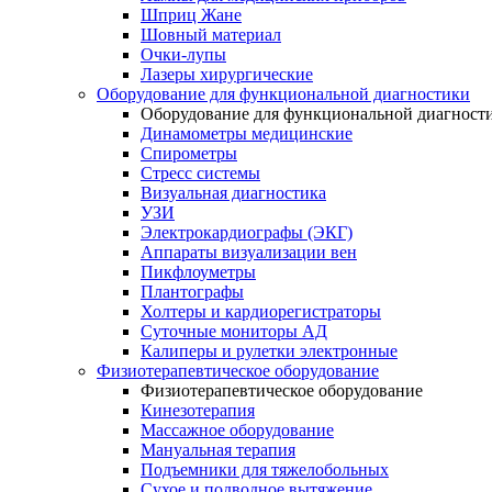
Шприц Жане
Шовный материал
Очки-лупы
Лазеры хирургические
Оборудование для функциональной диагностики
Оборудование для функциональной диагност
Динамометры медицинские
Спирометры
Стресс системы
Визуальная диагностика
УЗИ
Электрокардиографы (ЭКГ)
Аппараты визуализации вен
Пикфлоуметры
Плантографы
Холтеры и кардиорегистраторы
Суточные мониторы АД
Калиперы и рулетки электронные
Физиотерапевтическое оборудование
Физиотерапевтическое оборудование
Кинезотерапия
Массажное оборудование
Мануальная терапия
Подъемники для тяжелобольных
Сухое и подводное вытяжение