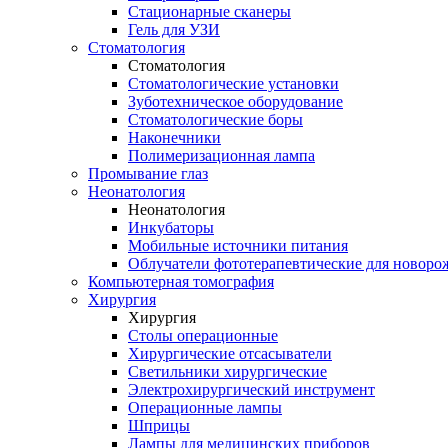
Стационарные сканеры
Гель для УЗИ
Стоматология
Стоматология
Стоматологические установки
Зуботехническое оборудование
Стоматологические боры
Наконечники
Полимеризационная лампа
Промывание глаз
Неонатология
Неонатология
Инкубаторы
Мобильные источники питания
Облучатели фототерапевтические для новор
Компьютерная томография
Хирургия
Хирургия
Столы операционные
Хирургические отсасыватели
Светильники хирургические
Электрохирургический инструмент
Операционные лампы
Шприцы
Лампы для медицинских приборов