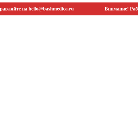
те на
hello@bashmedica.ru
Внимание! Работаем т