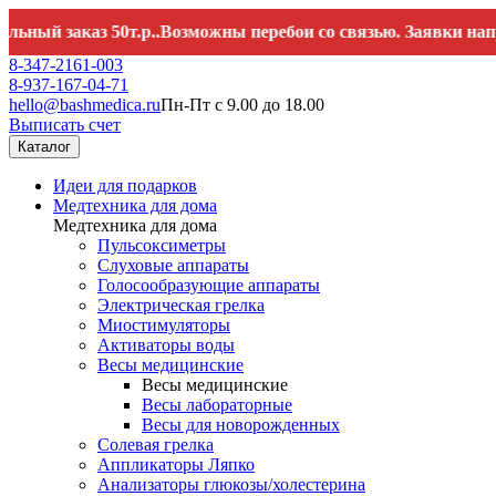
заказ 50т.р..Возможны перебои со связью. Заявки направляй
8-347-2161-003
8-937-167-04-71
hello@bashmedica.ru
Пн-Пт с 9.00 до 18.00
Выписать счет
Каталог
Идеи для подарков
Медтехника для дома
Медтехника для дома
Пульсоксиметры
Слуховые аппараты
Голосообразующие аппараты
Электрическая грелка
Миостимуляторы
Активаторы воды
Весы медицинские
Весы медицинские
Весы лабораторные
Весы для новорожденных
Солевая грелка
Аппликаторы Ляпко
Анализаторы глюкозы/холестерина