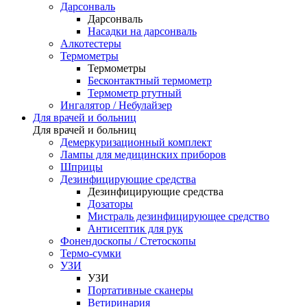
Дарсонваль
Дарсонваль
Насадки на дарсонваль
Алкотестеры
Термометры
Термометры
Бесконтактный термометр
Термометр ртутный
Ингалятор / Небулайзер
Для врачей и больниц
Для врачей и больниц
Демеркуризационный комплект
Лампы для медицинских приборов
Шприцы
Дезинфицирующие средства
Дезинфицирующие средства
Дозаторы
Мистраль дезинфицирующее средство
Антисептик для рук
Фонендоскопы / Стетоскопы
Термо-сумки
УЗИ
УЗИ
Портативные сканеры
Ветиринария