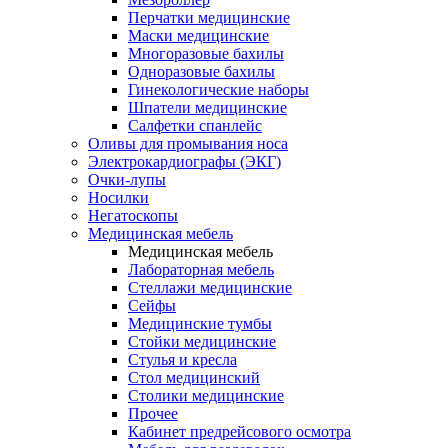
Перчатки медицинские
Маски медицинские
Многоразовые бахилы
Одноразовые бахилы
Гинекологические наборы
Шпатели медицинские
Салфетки спанлейс
Оливы для промывания носа
Электрокардиографы (ЭКГ)
Очки-лупы
Носилки
Негатоскопы
Медицинская мебель
Медицинская мебель
Лабораторная мебель
Стеллажи медицинские
Сейфы
Медицинские тумбы
Стойки медицинские
Cтулья и кресла
Стол медицинский
Столики медицинские
Прочее
Кабинет предрейсового осмотра