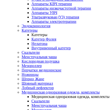
Аппараты КВЧ терапии
Аппараты низкочастотной терапии
Аппараты УВЧ
Ультразвуковая (УЗ) терапия
Аппараты электротерапии
Эндокринология
Катетеры
Катетеры
Катетер Фолея
Нелатона
Внутривенный катетер
Скальпели
Менструальная чаша
Кислородная подушка
Мезороллер
Перчатки медицинские
Ножницы
Шприц Жане
Шовный материал
Лобный рефлектор
Медицинская одноразовая одежда, комплекты
Медицинская одноразовая одежда, комплекты
Скальпели
Менструальная чаша
Мезороллер