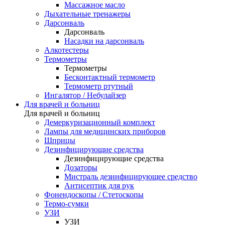
Массажное масло
Дыхательные тренажеры
Дарсонваль
Дарсонваль
Насадки на дарсонваль
Алкотестеры
Термометры
Термометры
Бесконтактный термометр
Термометр ртутный
Ингалятор / Небулайзер
Для врачей и больниц
Для врачей и больниц
Демеркуризационный комплект
Лампы для медицинских приборов
Шприцы
Дезинфицирующие средства
Дезинфицирующие средства
Дозаторы
Мистраль дезинфицирующее средство
Антисептик для рук
Фонендоскопы / Стетоскопы
Термо-сумки
УЗИ
УЗИ