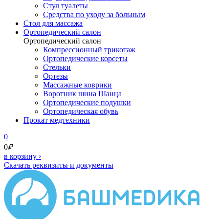
Стул туалеты
Средства по уходу за больным
Cтол для массажа
Ортопедический салон
Ортопедический салон
Компрессионный трикотаж
Ортопедические корсеты
Стельки
Ортезы
Массажные коврики
Воротник шина Шанца
Ортопедические подушки
Ортопедическая обувь
Прокат медтехники
0
0
₽
в корзину
›
Скачать реквизиты и документы