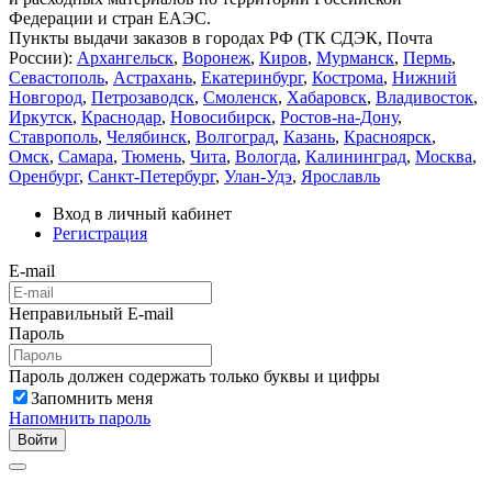
Федерации и стран ЕАЭС.
Пункты выдачи заказов в городах РФ (ТК СДЭК, Почта
России):
Архангельск
,
Воронеж
,
Киров
,
Мурманск
,
Пермь
,
Севастополь
,
Астрахань
,
Екатеринбург
,
Кострома
,
Нижний
Новгород
,
Петрозаводск
,
Смоленск
,
Хабаровск
,
Владивосток
,
Иркутск
,
Краснодар
,
Новосибирск
,
Ростов-на-Дону
,
Ставрополь
,
Челябинск
,
Волгоград
,
Казань
,
Красноярск
,
Омск
,
Самара
,
Тюмень
,
Чита
,
Вологда
,
Калининград
,
Москва
,
Оренбург
,
Санкт-Петербург
,
Улан-Удэ
,
Ярославль
Вход в личный кабинет
Регистрация
E-mail
Неправильный E-mail
Пароль
Пароль должен содержать только буквы и цифры
Запомнить меня
Напомнить пароль
Войти