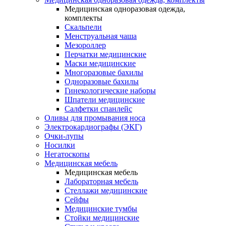
Медицинская одноразовая одежда,
комплекты
Скальпели
Менструальная чаша
Мезороллер
Перчатки медицинские
Маски медицинские
Многоразовые бахилы
Одноразовые бахилы
Гинекологические наборы
Шпатели медицинские
Салфетки спанлейс
Оливы для промывания носа
Электрокардиографы (ЭКГ)
Очки-лупы
Носилки
Негатоскопы
Медицинская мебель
Медицинская мебель
Лабораторная мебель
Стеллажи медицинские
Сейфы
Медицинские тумбы
Стойки медицинские