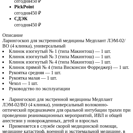
сегодня
450 ₽
PickPoint
сегодня
450 ₽
СДЭК
сегодня
450 ₽
Описание
Ларингоскоп для экстренной медицины Медплант ЛЭМ-02/
ВО (4 клинка), универсальный
Клинок изогнутый № 1 (типа Maкинтош) — 1 шт.
Клинок изогнутый № 3 (типа Mакинтош) — 1 шт.
Клинок изогнутый № 4 (типа Mакинтош) — 1 шт.
Клинок прямой № 4 (типа Висконсин Форреджер) — 1 шт.
Рукоятка средняя — 1 шт.
Рукоятка малая — 1 шт.
Чехол — 1 шт.
Руководство по эксплуатации
Ларингоскоп для экстренной медицины Медплант
ЛЭМ-02/ВО (4 клинка), универсальный волоконно-
оптический предназначен для оральной интубации трахеи при
проведении реанимационных мероприятий, ИВЛ и общей
анестезии у новорожденных, детей и взрослых
Применяется в службе скорой медицинской помощи,
медицине катастроф, военной и экстремальной медицине, в