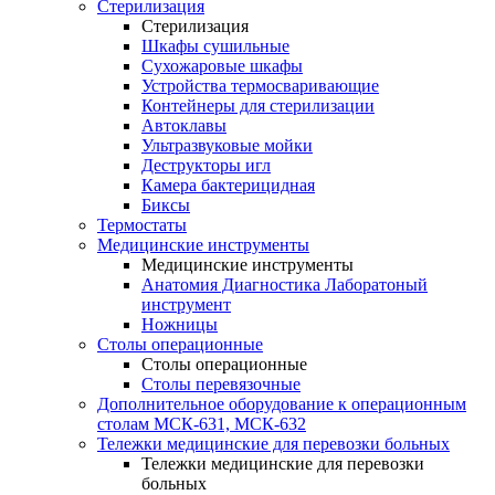
Стерилизация
Стерилизация
Шкафы сушильные
Сухожаровые шкафы
Устройства термосваривающие
Контейнеры для стерилизации
Автоклавы
Ультразвуковые мойки
Деструкторы игл
Камера бактерицидная
Биксы
Термостаты
Медицинские инструменты
Медицинские инструменты
Анатомия Диагностика Лаборатоный
инструмент
Ножницы
Столы операционные
Столы операционные
Столы перевязочные
Дополнительное оборудование к операционным
столам МСК-631, МСК-632
Тележки медицинские для перевозки больных
Тележки медицинские для перевозки
больных