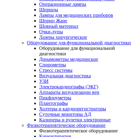
Операционные лампы
Шприцы
Лампы для медицинских приборов
Шприц Жане
Шовный материал
Очки-лупы
Лазеры хирургические
Оборудование для функциональной диагностики
Оборудование для функциональной
диагностики
Динамометры медицинские
Спирометры
Стресс системы
Визуальная диагностика
УЗИ
Электрокардиографы (ЭКГ)
Аппараты визуализации вен
Пикфлоуметры
Плантографы
Холтеры и кардиорегистраторы
Суточные мониторы АД
Калиперы и рулетки электронные
Физиотерапевтическое оборудование
Физиотерапевтическое оборудование
Кинезотерапия