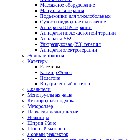
Массажное оборудование
Мануальная терапия
Подъемники для тяжелобольных
Сухое и подводное вытяжение
Аппараты КВЧ терапии
Аппараты низкочастотной терапии
Аппараты УВЧ
Ультразвуковая (УЗ) терапия
Аппараты электротерапии
Эндокринология
Катетеры
Катетеры
Катетер Фолея
Нелатона
Внутривенный катетер
Скальпели
Менструальная чаша
Кислородная подушка
Мезороллер
Перчатки медицинские
Ножницы
Шприц Жане
Шовный материал
Лобный рефлектор
Медицинская одноразовая одежда, комплекты