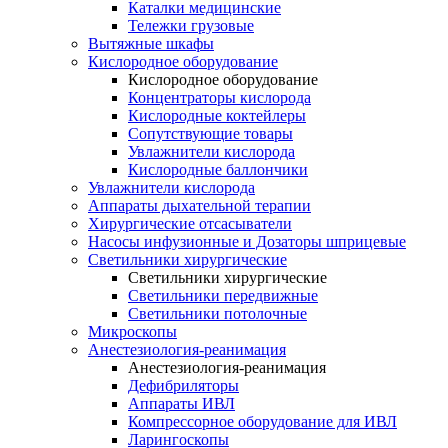
Каталки медицинские
Тележки грузовые
Вытяжные шкафы
Кислородное оборудование
Кислородное оборудование
Концентраторы кислорода
Кислородные коктейлеры
Сопутствующие товары
Увлажнители кислорода
Кислородные баллончики
Увлажнители кислорода
Аппараты дыхательной терапии
Хирургические отсасыватели
Насосы инфузионные и Дозаторы шприцевые
Светильники хирургические
Светильники хирургические
Светильники передвижные
Светильники потолочные
Микроскопы
Анестезиология-реанимация
Анестезиология-реанимация
Дефибриляторы
Аппараты ИВЛ
Компрессорное оборудование для ИВЛ
Ларингоскопы