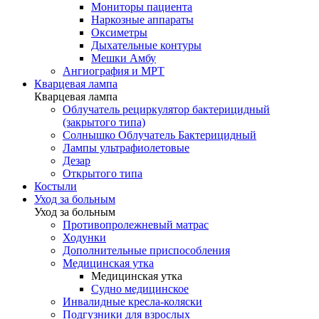
Мониторы пациента
Наркозные аппараты
Оксиметры
Дыхательные контуры
Мешки Амбу
Ангиография и МРТ
Кварцевая лампа
Кварцевая лампа
Облучатель рециркулятор бактерицидный
(закрытого типа)
Солнышко Облучатель Бактерицидный
Лампы ультрафиолетовые
Дезар
Открытого типа
Костыли
Уход за больным
Уход за больным
Противопролежневый матрас
Ходунки
Дополнительные приспособления
Медицинская утка
Медицинская утка
Судно медицинское
Инвалидные кресла-коляски
Подгузники для взрослых