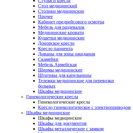
Cтулья и кресла
Стол медицинский
Столики медицинские
Прочее
Кабинет предрейсового осмотра
Мебель для раздевалок
Медицинские кровати
Кушетки медицинские
Донорское кресло
Кресло пациента
Диваны для зоны ожидания
Скамейки
Мебель Армейская
Ширмы медицинские
Штативы для капельницы
Тележки медицинские для перевозки
больных
Шкафы медицинские
Гинекологические кресла
Гинекологические кресла
Кресло гинекологическое с электроприводом
Шкафы медицинские
Шкафы медицинские
Шкафы для документов
Шкафы металлические с замком