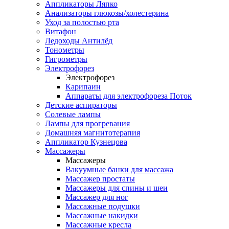
Аппликаторы Ляпко
Анализаторы глюкозы/холестерина
Уход за полостью рта
Витафон
Ледоходы Антилёд
Тонометры
Гигрометры
Электрофорез
Электрофорез
Карипаин
Аппараты для электрофореза Поток
Детские аспираторы
Солевые лампы
Лампы для прогревания
Домашняя магнитотерапия
Аппликатор Кузнецова
Массажеры
Массажеры
Вакуумные банки для массажа
Массажер простаты
Массажеры для спины и шеи
Массажер для ног
Массажные подушки
Массажные накидки
Массажные кресла