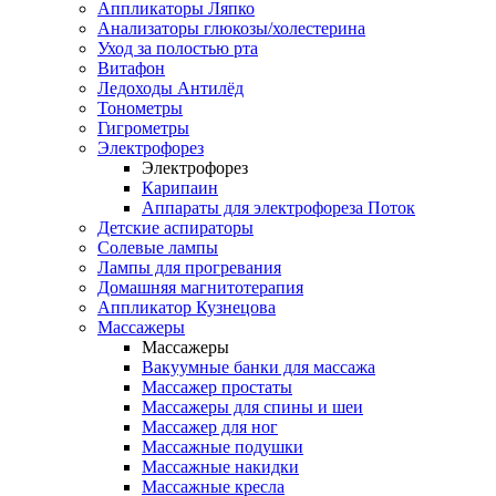
Аппликаторы Ляпко
Анализаторы глюкозы/холестерина
Уход за полостью рта
Витафон
Ледоходы Антилёд
Тонометры
Гигрометры
Электрофорез
Электрофорез
Карипаин
Аппараты для электрофореза Поток
Детские аспираторы
Солевые лампы
Лампы для прогревания
Домашняя магнитотерапия
Аппликатор Кузнецова
Массажеры
Массажеры
Вакуумные банки для массажа
Массажер простаты
Массажеры для спины и шеи
Массажер для ног
Массажные подушки
Массажные накидки
Массажные кресла