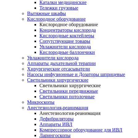
Каталки медицинские
Тележки грузовые
Вытяжные шкафы
Кислородное оборудование
Кислородное оборудование
Концентраторы кислорода
Кислородные коктейлеры
Сопутствующие товары
Увлажнители кислорода
Кислородные баллончики
Увлажнители кислорода
Аппараты дыхательной терапии
Хирургические отсасыватели
Насосы инфузионные и Дозаторы шприцевые
Светильники хирургические
Светильники хирургические
Светильники передвижные
Светильники потолочные
Микроскопы
Анестезиология-реанимация
Анестезиология-реанимация
Дефибриляторы
Аппараты ИВЛ
Компрессорное оборудование для ИВЛ
Ларингоскопы