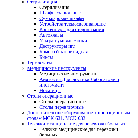
Стерилизация
Стерилизация
Шкафы сушильные
Сухожаровые шкафы
Устройства термосваривающие
Контейнеры для стерилизации
Автоклавы
Ультразвуковые мойки
Деструкторы игл
Камера бактерицидная
Биксы
Термостаты
Медицинские инструменты
Медицинские инструменты
Анатомия Диагностика Лаборатоный
инструмент
Ножницы
Столы операционные
Столы операционные
Столы перевязочные
Дополнительное оборудование к операционным
столам МСК-631, МСК-632
Тележки медицинские для перевозки больных
Тележки медицинские для перевозки
больных