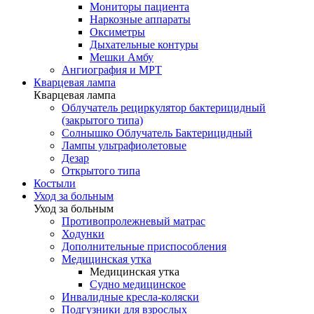
Мониторы пациента
Наркозные аппараты
Оксиметры
Дыхательные контуры
Мешки Амбу
Ангиография и МРТ
Кварцевая лампа
Кварцевая лампа
Облучатель рециркулятор бактерицидный
(закрытого типа)
Солнышко Облучатель Бактерицидный
Лампы ультрафиолетовые
Дезар
Открытого типа
Костыли
Уход за больным
Уход за больным
Противопролежневый матрас
Ходунки
Дополнительные приспособления
Медицинская утка
Медицинская утка
Судно медицинское
Инвалидные кресла-коляски
Подгузники для взрослых