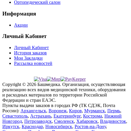
Ортопедический салон
Информация
Акции
Личный Кабинет
Личный Кабинет
История заказов
Мои Закладки
Рассылка новостей
Copyright © 2026 Башмедика.
Организация, осуществляющая
реализацию всех видов медицинской техники, оборудования
и расходных материалов по территории Российской
Федерации и стран ЕАЭС.
Пункты выдачи заказов в городах РФ (ТК СДЭК, Почта
России):
Архангельск
,
Воронеж
,
Киров
,
Мурманск
,
Пермь
,
Севастополь
,
Астрахань
,
Екатеринбург
,
Кострома
,
Нижний
Новгород
,
Петрозаводск
,
Смоленск
,
Хабаровск
,
Владивосток
,
Иркутск
,
Краснодар
,
Новосибирск
,
Ростов-на-Дону
,