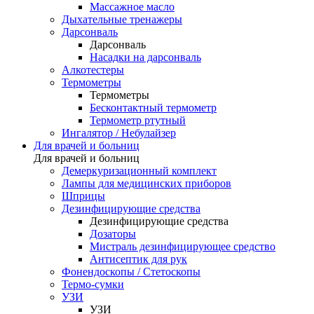
Массажное масло
Дыхательные тренажеры
Дарсонваль
Дарсонваль
Насадки на дарсонваль
Алкотестеры
Термометры
Термометры
Бесконтактный термометр
Термометр ртутный
Ингалятор / Небулайзер
Для врачей и больниц
Для врачей и больниц
Демеркуризационный комплект
Лампы для медицинских приборов
Шприцы
Дезинфицирующие средства
Дезинфицирующие средства
Дозаторы
Мистраль дезинфицирующее средство
Антисептик для рук
Фонендоскопы / Стетоскопы
Термо-сумки
УЗИ
УЗИ