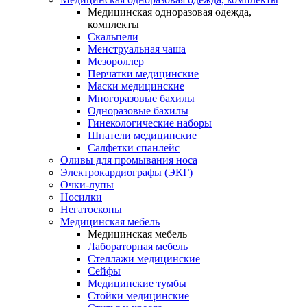
Медицинская одноразовая одежда,
комплекты
Скальпели
Менструальная чаша
Мезороллер
Перчатки медицинские
Маски медицинские
Многоразовые бахилы
Одноразовые бахилы
Гинекологические наборы
Шпатели медицинские
Салфетки спанлейс
Оливы для промывания носа
Электрокардиографы (ЭКГ)
Очки-лупы
Носилки
Негатоскопы
Медицинская мебель
Медицинская мебель
Лабораторная мебель
Стеллажи медицинские
Сейфы
Медицинские тумбы
Стойки медицинские