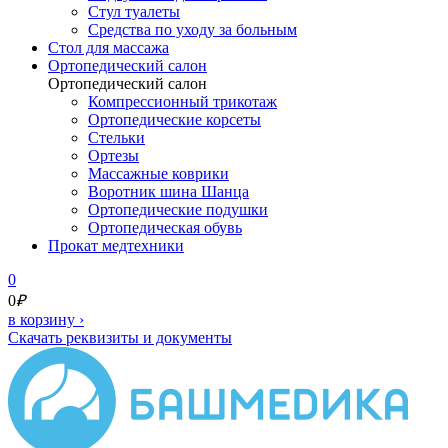
Стул туалеты
Средства по уходу за больным
Cтол для массажа
Ортопедический салон
Ортопедический салон
Компрессионный трикотаж
Ортопедические корсеты
Стельки
Ортезы
Массажные коврики
Воротник шина Шанца
Ортопедические подушки
Ортопедическая обувь
Прокат медтехники
0
0
₽
в корзину
›
Скачать реквизиты и документы