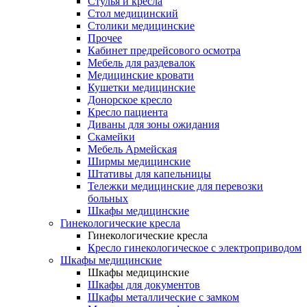
Cтулья и кресла
Стол медицинский
Столики медицинские
Прочее
Кабинет предрейсового осмотра
Мебель для раздевалок
Медицинские кровати
Кушетки медицинские
Донорское кресло
Кресло пациента
Диваны для зоны ожидания
Скамейки
Мебель Армейская
Ширмы медицинские
Штативы для капельницы
Тележки медицинские для перевозки
больных
Шкафы медицинские
Гинекологические кресла
Гинекологические кресла
Кресло гинекологическое с электроприводом
Шкафы медицинские
Шкафы медицинские
Шкафы для документов
Шкафы металлические с замком