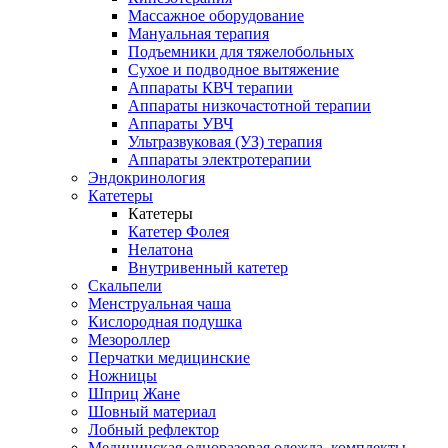
Массажное оборудование
Мануальная терапия
Подъемники для тяжелобольных
Сухое и подводное вытяжение
Аппараты КВЧ терапии
Аппараты низкочастотной терапии
Аппараты УВЧ
Ультразвуковая (УЗ) терапия
Аппараты электротерапии
Эндокринология
Катетеры
Катетеры
Катетер Фолея
Нелатона
Внутривенный катетер
Скальпели
Менструальная чаша
Кислородная подушка
Мезороллер
Перчатки медицинские
Ножницы
Шприц Жане
Шовный материал
Лобный рефлектор
Медицинская одноразовая одежда, комплекты