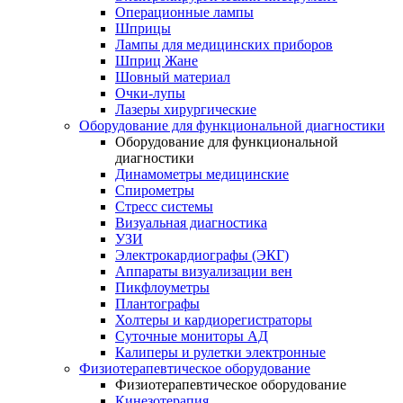
Операционные лампы
Шприцы
Лампы для медицинских приборов
Шприц Жане
Шовный материал
Очки-лупы
Лазеры хирургические
Оборудование для функциональной диагностики
Оборудование для функциональной
диагностики
Динамометры медицинские
Спирометры
Стресс системы
Визуальная диагностика
УЗИ
Электрокардиографы (ЭКГ)
Аппараты визуализации вен
Пикфлоуметры
Плантографы
Холтеры и кардиорегистраторы
Суточные мониторы АД
Калиперы и рулетки электронные
Физиотерапевтическое оборудование
Физиотерапевтическое оборудование
Кинезотерапия