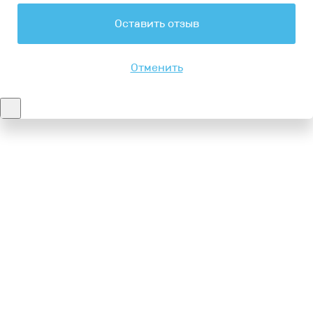
Оставить отзыв
Отменить
Контакты
8-347-2161-003
8-937-16-70-471
Пн-Пт с 9:00 до 18:00
hello@bashmedica.ru
Доставка и Оплата ›
Склад:
г. Уфа, Юбилейная 14/1
перейти ›
Дополнительно
Реквизиты
Политика конфиденциальности
Пользовательское соглашение
Публичная оферта
Вакансии