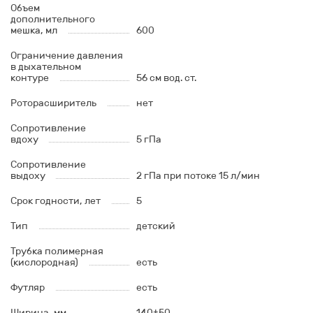
Объем
дополнительного
мешка, мл
600
Ограничение давления
в дыхательном
контуре
56 см вод. ст.
Роторасширитель
нет
Сопротивление
вдоху
5 гПа
Сопротивление
выдоху
2 гПа при потоке 15 л/мин
Срок годности, лет
5
Тип
детский
Трубка полимерная
(кислородная)
есть
Футляр
есть
Ширина, мм
140±50