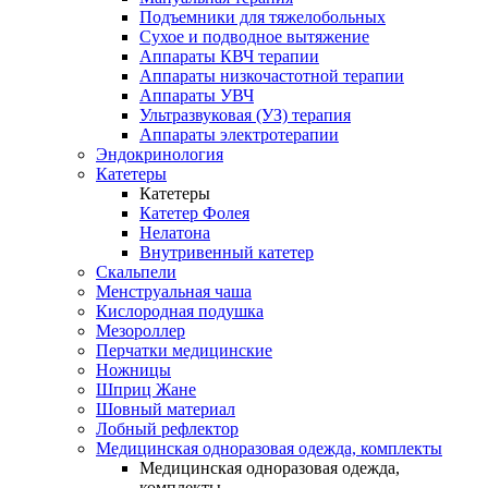
Подъемники для тяжелобольных
Сухое и подводное вытяжение
Аппараты КВЧ терапии
Аппараты низкочастотной терапии
Аппараты УВЧ
Ультразвуковая (УЗ) терапия
Аппараты электротерапии
Эндокринология
Катетеры
Катетеры
Катетер Фолея
Нелатона
Внутривенный катетер
Скальпели
Менструальная чаша
Кислородная подушка
Мезороллер
Перчатки медицинские
Ножницы
Шприц Жане
Шовный материал
Лобный рефлектор
Медицинская одноразовая одежда, комплекты
Медицинская одноразовая одежда,
комплекты