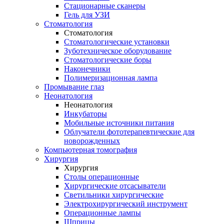
Стационарные сканеры
Гель для УЗИ
Стоматология
Стоматология
Стоматологические установки
Зуботехническое оборудование
Стоматологические боры
Наконечники
Полимеризационная лампа
Промывание глаз
Неонатология
Неонатология
Инкубаторы
Мобильные источники питания
Облучатели фототерапевтические для
новорожденных
Компьютерная томография
Хирургия
Хирургия
Столы операционные
Хирургические отсасыватели
Светильники хирургические
Электрохирургический инструмент
Операционные лампы
Шприцы