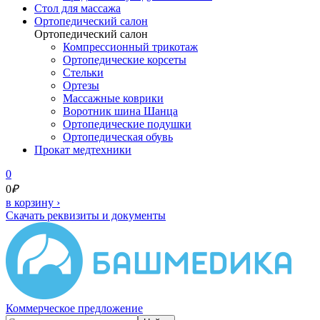
Cтол для массажа
Ортопедический салон
Ортопедический салон
Компрессионный трикотаж
Ортопедические корсеты
Стельки
Ортезы
Массажные коврики
Воротник шина Шанца
Ортопедические подушки
Ортопедическая обувь
Прокат медтехники
0
0
₽
в корзину
›
Скачать реквизиты и документы
Коммерческое предложение