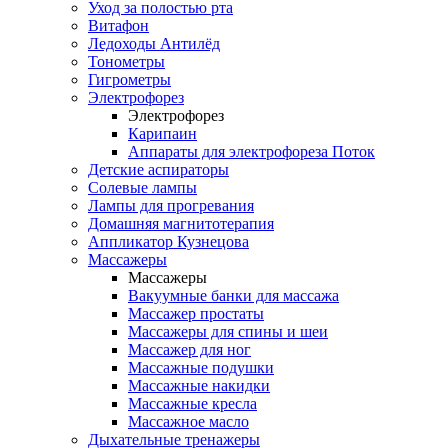
Уход за полостью рта
Витафон
Ледоходы Антилёд
Тонометры
Гигрометры
Электрофорез
Электрофорез
Карипаин
Аппараты для электрофореза Поток
Детские аспираторы
Солевые лампы
Лампы для прогревания
Домашняя магнитотерапия
Аппликатор Кузнецова
Массажеры
Массажеры
Вакуумные банки для массажа
Массажер простаты
Массажеры для спины и шеи
Массажер для ног
Массажные подушки
Массажные накидки
Массажные кресла
Массажное масло
Дыхательные тренажеры