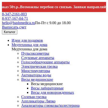
.р..Возможны перебои со связью. Заявки направляйте на
hel
8-347-2161-003
8-937-167-04-71
hello@bashmedica.ru
Пн-Пт с 9.00 до 18.00
Выписать счет
Каталог
Идеи для подарков
Медтехника для дома
Медтехника для дома
Пульсоксиметры
Слуховые аппараты
Голосообразующие аппараты
Электрическая грелка
Миостимуляторы
Активаторы воды
Весы медицинские
Весы медицинские
Весы лабораторные
Весы для новорожденных
Солевая грелка
Аппликаторы Ляпко
Анализаторы глюкозы/холестерина