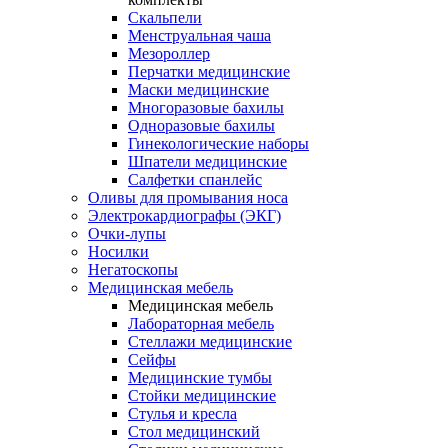
Скальпели
Менструальная чаша
Мезороллер
Перчатки медицинские
Маски медицинские
Многоразовые бахилы
Одноразовые бахилы
Гинекологические наборы
Шпатели медицинские
Салфетки спанлейс
Оливы для промывания носа
Электрокардиографы (ЭКГ)
Очки-лупы
Носилки
Негатоскопы
Медицинская мебель
Медицинская мебель
Лабораторная мебель
Стеллажи медицинские
Сейфы
Медицинские тумбы
Стойки медицинские
Cтулья и кресла
Стол медицинский