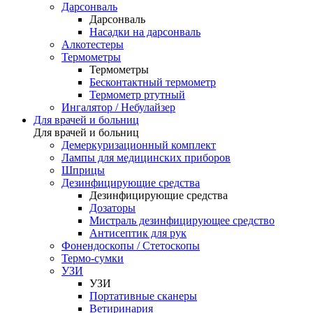
Дарсонваль
Дарсонваль
Насадки на дарсонваль
Алкотестеры
Термометры
Термометры
Бесконтактный термометр
Термометр ртутный
Ингалятор / Небулайзер
Для врачей и больниц
Для врачей и больниц
Демеркуризационный комплект
Лампы для медицинских приборов
Шприцы
Дезинфицирующие средства
Дезинфицирующие средства
Дозаторы
Мистраль дезинфицирующее средство
Антисептик для рук
Фонендоскопы / Стетоскопы
Термо-сумки
УЗИ
УЗИ
Портативные сканеры
Ветиринария