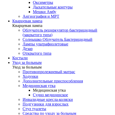
Оксиметры
Дыхательные контуры
Мешки Амбу
Ангиография и МРТ
Кварцевая лампа
Кварцевая лампа
Облучатель рециркулятор бактерицидный
(закрытого типа)
Солнышко Облучатель Бактерицидный
Лампы ультрафиолетовые
Дезар
Открытого типа
Костыли
Уход за больным
Уход за больным
Противопролежневый матрас
Ходунки
Дополнительные приспособления
Медицинская утка
Медицинская утка
Судно медицинское
Инвалидные кресла-коляски
Подгузники для взрослых
Стул туалеты
Средства по уходу за больным