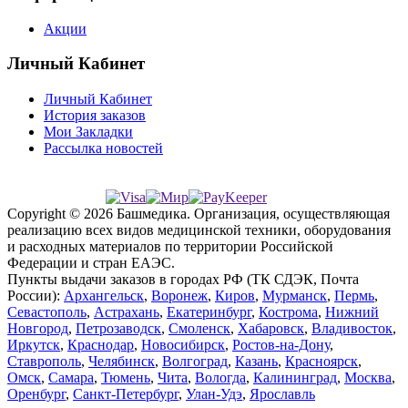
Акции
Личный Кабинет
Личный Кабинет
История заказов
Мои Закладки
Рассылка новостей
Copyright © 2026 Башмедика.
Организация, осуществляющая
реализацию всех видов медицинской техники, оборудования
и расходных материалов по территории Российской
Федерации и стран ЕАЭС.
Пункты выдачи заказов в городах РФ (ТК СДЭК, Почта
России):
Архангельск
,
Воронеж
,
Киров
,
Мурманск
,
Пермь
,
Севастополь
,
Астрахань
,
Екатеринбург
,
Кострома
,
Нижний
Новгород
,
Петрозаводск
,
Смоленск
,
Хабаровск
,
Владивосток
,
Иркутск
,
Краснодар
,
Новосибирск
,
Ростов-на-Дону
,
Ставрополь
,
Челябинск
,
Волгоград
,
Казань
,
Красноярск
,
Омск
,
Самара
,
Тюмень
,
Чита
,
Вологда
,
Калининград
,
Москва
,
Оренбург
,
Санкт-Петербург
,
Улан-Удэ
,
Ярославль