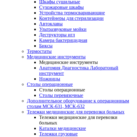
Шкафы сушильные
Сухожаровые шкафы
Устройства термосваривающие
Контейнеры для стерилизации
Автоклавы
Ультразвуковые мойки
Деструкторы игл
Камера бактерицидная
Биксы
Термостаты
Медицинские инструменты
Медицинские инструменты
Анатомия Диагностика Лаборатоный
инструмент
Ножницы
Столы операционные
Столы операционные
Столы перевязочные
Дополнительное оборудование к операционным
столам МСК-631, МСК-632
Тележки медицинские для перевозки больных
Тележки медицинские для перевозки
больных
Каталки медицинские
Тележки грузовые