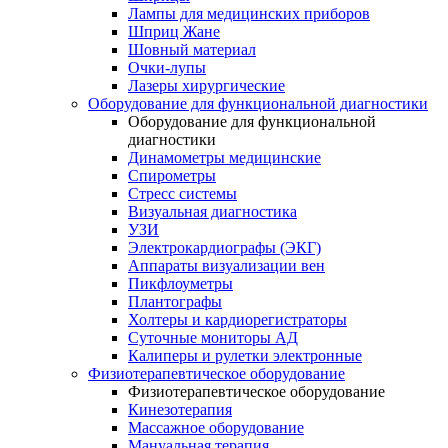
Лампы для медицинских приборов
Шприц Жане
Шовный материал
Очки-лупы
Лазеры хирургические
Оборудование для функциональной диагностики
Оборудование для функциональной
диагностики
Динамометры медицинские
Спирометры
Стресс системы
Визуальная диагностика
УЗИ
Электрокардиографы (ЭКГ)
Аппараты визуализации вен
Пикфлоуметры
Плантографы
Холтеры и кардиорегистраторы
Суточные мониторы АД
Калиперы и рулетки электронные
Физиотерапевтическое оборудование
Физиотерапевтическое оборудование
Кинезотерапия
Массажное оборудование
Мануальная терапия