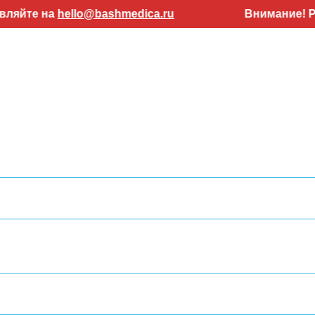
 на
hello@bashmedica.ru
Внимание! Работаем