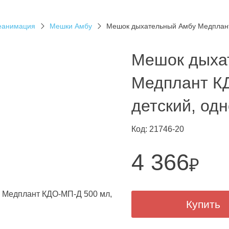
еанимация
Мешки Амбу
Мешок дыхательный Амбу Медплант
Мешок дыха
Медплант К
детский, од
Код: 21746-20
4 366
₽
Купить