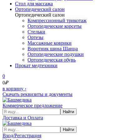
Cтол для массажа
Ортопедический салон
Ортопедический салон
Компрессионный трикотаж
Ортопедические корсеты
Стельки
Ортезы
Массажные коврики
Воротник шина Шанца
Ортопедические подушки
Ортопедическая обувь
Прокат медтехники
0
0
₽
в корзину
›
Скачать реквизиты и документы
Коммерческое предложение
Найти
Доставка и Оплата
Найти
Вход/Регистрация