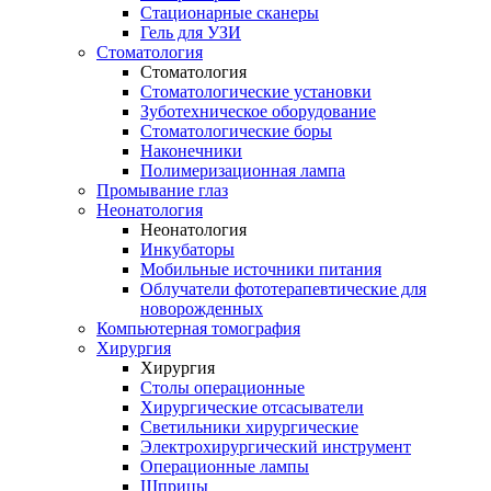
Стационарные сканеры
Гель для УЗИ
Стоматология
Стоматология
Стоматологические установки
Зуботехническое оборудование
Стоматологические боры
Наконечники
Полимеризационная лампа
Промывание глаз
Неонатология
Неонатология
Инкубаторы
Мобильные источники питания
Облучатели фототерапевтические для
новорожденных
Компьютерная томография
Хирургия
Хирургия
Столы операционные
Хирургические отсасыватели
Светильники хирургические
Электрохирургический инструмент
Операционные лампы
Шприцы