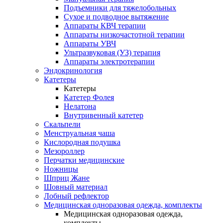
Подъемники для тяжелобольных
Сухое и подводное вытяжение
Аппараты КВЧ терапии
Аппараты низкочастотной терапии
Аппараты УВЧ
Ультразвуковая (УЗ) терапия
Аппараты электротерапии
Эндокринология
Катетеры
Катетеры
Катетер Фолея
Нелатона
Внутривенный катетер
Скальпели
Менструальная чаша
Кислородная подушка
Мезороллер
Перчатки медицинские
Ножницы
Шприц Жане
Шовный материал
Лобный рефлектор
Медицинская одноразовая одежда, комплекты
Медицинская одноразовая одежда,
комплекты