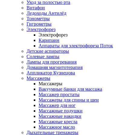
Уход за полостью рта
Витафон
Ледоходы Антилёд
Тонометры
Гигрометры
Электрофорез
Электрофорез
Карипаин
Аппараты для электрофореза Поток
Детские аспираторы
Солевые лампы
Лампы для прогревания
Домашняя магнитотерапия
Аппликатор Кузнецова
Массажеры
Массажеры
Вакуумные банки для массажа
Массажер простаты
Массажеры для спины и шеи
Массажер для ног
Массажные подушки
Массажные накидки
Массажные кресла
Массажное масло
Дыхательные тренажеры