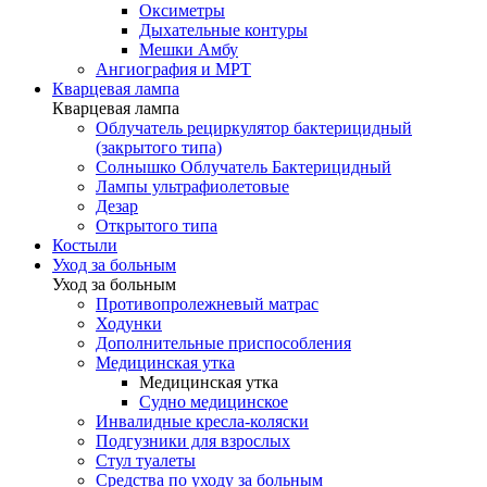
Оксиметры
Дыхательные контуры
Мешки Амбу
Ангиография и МРТ
Кварцевая лампа
Кварцевая лампа
Облучатель рециркулятор бактерицидный
(закрытого типа)
Солнышко Облучатель Бактерицидный
Лампы ультрафиолетовые
Дезар
Открытого типа
Костыли
Уход за больным
Уход за больным
Противопролежневый матрас
Ходунки
Дополнительные приспособления
Медицинская утка
Медицинская утка
Судно медицинское
Инвалидные кресла-коляски
Подгузники для взрослых
Стул туалеты
Средства по уходу за больным