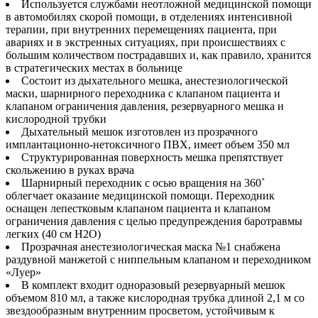
Используется службами неотложной медицинской помощи
в автомобилях скорой помощи, в отделениях интенсивной
терапии, при внутренних перемещениях пациента, при
авариях и в экстренных ситуациях, при происшествиях с
большим количеством пострадавших и, как правило, хранится
в стратегических местах в больнице
Состоит из дыхательного мешка, анестезиологической
маски, шарнирного переходника с клапаном пациента и
клапаном ограничения давления, резервуарного мешка и
кислородной трубки
Дыхательный мешок изготовлен из прозрачного
имплантационно-нетоксичного ПВХ, имеет объем 350 мл
Структурированная поверхность мешка препятствует
скольжению в руках врача
Шарнирный переходник с осью вращения на 360˚
облегчает оказание медицинской помощи. Переходник
оснащен лепестковым клапаном пациента и клапаном
ограничения давления с целью предупреждения баротравмы
легких (40 см Н2О)
Прозрачная анестезиологическая маска №1 снабжена
раздувной манжетой с ниппельным клапаном и переходником
«Луер»
В комплект входит одноразовый резервуарный мешок
объемом 810 мл, а также кислородная трубка длиной 2,1 м со
звездообразным внутренним просветом, устойчивым к