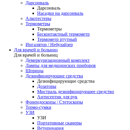
Дарсонваль
Дарсонваль
Насадки на дарсонваль
Алкотестеры
Термометры
Термометры
Бесконтактный термометр
Термометр ртутный
Ингалятор / Небулайзер
Для врачей и больниц
Для врачей и больниц
Демеркуризационный комплект
Лампы для медицинских приборов
Шприцы
Дезинфицирующие средства
Дезинфицирующие средства
Дозаторы
Мистраль дезинфицирующее средство
Антисептик для рук
Фонендоскопы / Стетоскопы
Термо-сумки
УЗИ
УЗИ
Портативные сканеры
Ветиринария