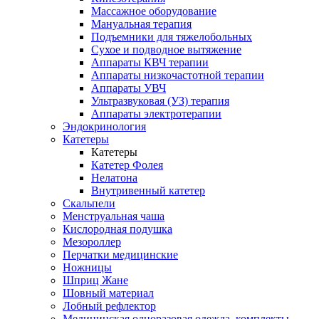
Массажное оборудование
Мануальная терапия
Подъемники для тяжелобольных
Сухое и подводное вытяжение
Аппараты КВЧ терапии
Аппараты низкочастотной терапии
Аппараты УВЧ
Ультразвуковая (УЗ) терапия
Аппараты электротерапии
Эндокринология
Катетеры
Катетеры
Катетер Фолея
Нелатона
Внутривенный катетер
Скальпели
Менструальная чаша
Кислородная подушка
Мезороллер
Перчатки медицинские
Ножницы
Шприц Жане
Шовный материал
Лобный рефлектор
Медицинская одноразовая одежда, комплекты