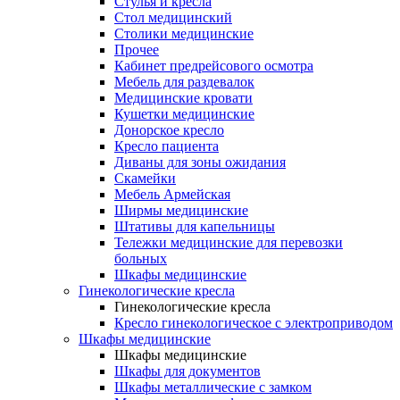
Cтулья и кресла
Стол медицинский
Столики медицинские
Прочее
Кабинет предрейсового осмотра
Мебель для раздевалок
Медицинские кровати
Кушетки медицинские
Донорское кресло
Кресло пациента
Диваны для зоны ожидания
Скамейки
Мебель Армейская
Ширмы медицинские
Штативы для капельницы
Тележки медицинские для перевозки
больных
Шкафы медицинские
Гинекологические кресла
Гинекологические кресла
Кресло гинекологическое с электроприводом
Шкафы медицинские
Шкафы медицинские
Шкафы для документов
Шкафы металлические с замком