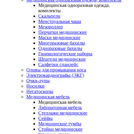
Медицинская одноразовая одежда,
комплекты
Скальпели
Менструальная чаша
Мезороллер
Перчатки медицинские
Маски медицинские
Многоразовые бахилы
Одноразовые бахилы
Гинекологические наборы
Шпатели медицинские
Салфетки спанлейс
Оливы для промывания носа
Электрокардиографы (ЭКГ)
Очки-лупы
Носилки
Негатоскопы
Медицинская мебель
Медицинская мебель
Лабораторная мебель
Стеллажи медицинские
Сейфы
Медицинские тумбы
Стойки медицинские