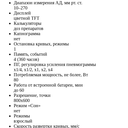
Диапазон измерения АД, мм рт. ст.
10–270
Дисплей
цветной TFT
Калькуляторы
доз препаратов
Капнограмма
нет
Остановка кривых, режимы
1
Память, событий
4 (360 часов)
ПГ, регулировка усиления пневмограммы
x1/4, x1/2, x1, x2, x4
Потребляемая мощность, не более, Вт
80
Работа от встроенной батареи, мин
до 60
Разрешение, точки
800х600
Режим «Сон»
нет
Режимы
взрослый
Скорость развертки кривых, мм/с