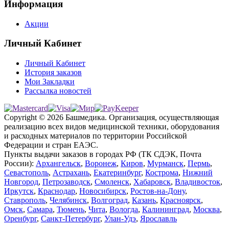
Информация
Акции
Личный Кабинет
Личный Кабинет
История заказов
Мои Закладки
Рассылка новостей
Copyright © 2026 Башмедика.
Организация, осуществляющая
реализацию всех видов медицинской техники, оборудования
и расходных материалов по территории Российской
Федерации и стран ЕАЭС.
Пункты выдачи заказов в городах РФ (ТК СДЭК, Почта
России):
Архангельск
,
Воронеж
,
Киров
,
Мурманск
,
Пермь
,
Севастополь
,
Астрахань
,
Екатеринбург
,
Кострома
,
Нижний
Новгород
,
Петрозаводск
,
Смоленск
,
Хабаровск
,
Владивосток
,
Иркутск
,
Краснодар
,
Новосибирск
,
Ростов-на-Дону
,
Ставрополь
,
Челябинск
,
Волгоград
,
Казань
,
Красноярск
,
Омск
,
Самара
,
Тюмень
,
Чита
,
Вологда
,
Калининград
,
Москва
,
Оренбург
,
Санкт-Петербург
,
Улан-Удэ
,
Ярославль