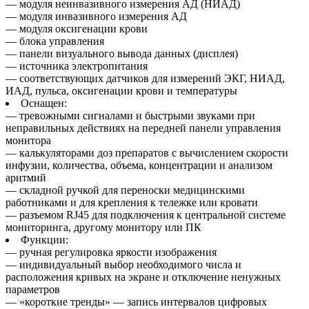
— модуля неинвазивного измерения АД (НИАД)
— модуля инвазивного измерения АД
— модуля оксигенации крови
— блока управления
— панели визуального вывода данных (дисплея)
— источника электропитания
— соответствующих датчиков для измерений ЭКГ, НИАД,
ИАД, пульса, оксигенации крови и температуры
Оснащен:
— тревожными сигналами и быстрыми звуками при
неправильных действиях на передней панели управления
монитора
— калькуляторами доз препаратов с вычислением скорости
инфузии, количества, объема, концентрации и анализом
аритмий
— складной ручкой для переноски медицинскими
работниками и для крепления к тележке или кровати
— разъемом RJ45 для подключения к центральной системе
мониторинга, другому монитору или ПК
Функции:
— ручная регулировка яркости изображения
— индивидуальный выбор необходимого числа и
расположения кривых на экране и отключение ненужных
параметров
— «короткие тренды» — запись интервалов цифровых