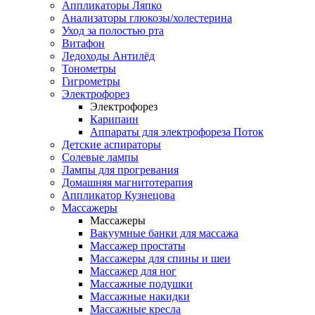
Аппликаторы Ляпко
Анализаторы глюкозы/холестерина
Уход за полостью рта
Витафон
Ледоходы Антилёд
Тонометры
Гигрометры
Электрофорез
Электрофорез
Карипаин
Аппараты для электрофореза Поток
Детские аспираторы
Солевые лампы
Лампы для прогревания
Домашняя магнитотерапия
Аппликатор Кузнецова
Массажеры
Массажеры
Вакуумные банки для массажа
Массажер простаты
Массажеры для спины и шеи
Массажер для ног
Массажные подушки
Массажные накидки
Массажные кресла