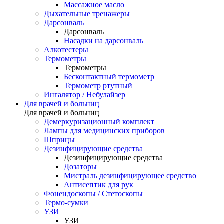
Массажное масло
Дыхательные тренажеры
Дарсонваль
Дарсонваль
Насадки на дарсонваль
Алкотестеры
Термометры
Термометры
Бесконтактный термометр
Термометр ртутный
Ингалятор / Небулайзер
Для врачей и больниц
Для врачей и больниц
Демеркуризационный комплект
Лампы для медицинских приборов
Шприцы
Дезинфицирующие средства
Дезинфицирующие средства
Дозаторы
Мистраль дезинфицирующее средство
Антисептик для рук
Фонендоскопы / Стетоскопы
Термо-сумки
УЗИ
УЗИ