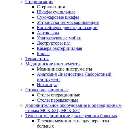
Стерилизация
Стерилизация
Шкафы сушильные
Сухожаровые шкафы
Устройства термосваривающие
Контейнеры для стерилизации
Автоклавы
Ультразвуковые мойки
Деструкторы игл
Камера бактерицидная
Биксы
Термостаты
Медицинские инструменты
Медицинские инструменты
Анатомия Диагностика Лаборатоный
инструмент
Ножницы
Столы операционные
Столы операционные
Столы перевязочные
Дополнительное оборудование к операционным
столам МСК-631, МСК-632
Тележки медицинские для перевозки больных
Тележки медицинские для перевозки
больных