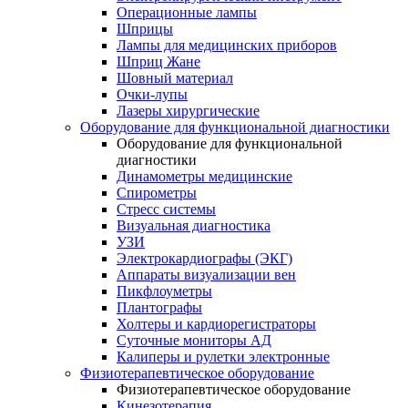
Операционные лампы
Шприцы
Лампы для медицинских приборов
Шприц Жане
Шовный материал
Очки-лупы
Лазеры хирургические
Оборудование для функциональной диагностики
Оборудование для функциональной
диагностики
Динамометры медицинские
Спирометры
Стресс системы
Визуальная диагностика
УЗИ
Электрокардиографы (ЭКГ)
Аппараты визуализации вен
Пикфлоуметры
Плантографы
Холтеры и кардиорегистраторы
Суточные мониторы АД
Калиперы и рулетки электронные
Физиотерапевтическое оборудование
Физиотерапевтическое оборудование
Кинезотерапия