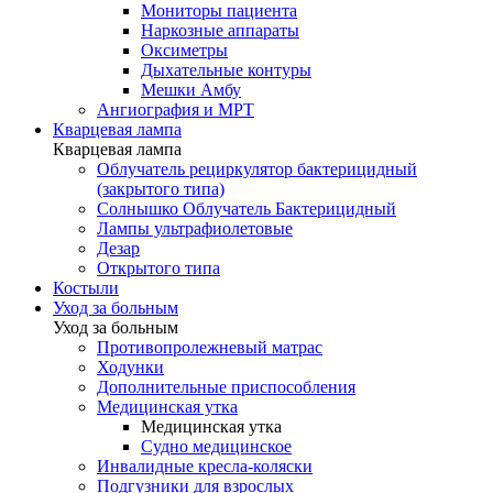
Мониторы пациента
Наркозные аппараты
Оксиметры
Дыхательные контуры
Мешки Амбу
Ангиография и МРТ
Кварцевая лампа
Кварцевая лампа
Облучатель рециркулятор бактерицидный
(закрытого типа)
Солнышко Облучатель Бактерицидный
Лампы ультрафиолетовые
Дезар
Открытого типа
Костыли
Уход за больным
Уход за больным
Противопролежневый матрас
Ходунки
Дополнительные приспособления
Медицинская утка
Медицинская утка
Судно медицинское
Инвалидные кресла-коляски
Подгузники для взрослых