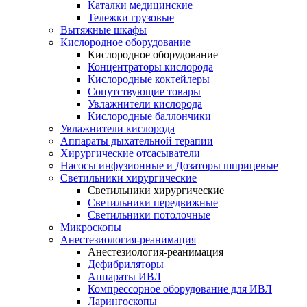
Каталки медицинские
Тележки грузовые
Вытяжные шкафы
Кислородное оборудование
Кислородное оборудование
Концентраторы кислорода
Кислородные коктейлеры
Сопутствующие товары
Увлажнители кислорода
Кислородные баллончики
Увлажнители кислорода
Аппараты дыхательной терапии
Хирургические отсасыватели
Насосы инфузионные и Дозаторы шприцевые
Светильники хирургические
Светильники хирургические
Светильники передвижные
Светильники потолочные
Микроскопы
Анестезиология-реанимация
Анестезиология-реанимация
Дефибриляторы
Аппараты ИВЛ
Компрессорное оборудование для ИВЛ
Ларингоскопы