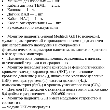
Манжета для взрослых — 1 шт.
Кабель датчика ТЕМП — 2 шт.
Канюля — 1 шт.
Датчик ИАД — 1 шт.
Кабель ИАД — 1 шт.
Кабель электропитания — 1 шт.
Руководство по эксплуатации
Монитор пациента General Meditech G3H (с поверкой),
мультипараметрический с принадлежностями предназначен
для непрерывного наблюдения и отображения
физиологических параметров пациента, их записи и хранения
в базе данных монитора
Применяется в реанимационных отделениях, в палатах
интенсивной терапии и операционных
Монитор позволяет вести контроль за физиологическими
кривыми: электрокардиограмма (ЭКГ), неинвазивное
кровяное давление (НИАД), инвазивное кровяное давление
(IBP), температура тела (Т), частота дыхания (ЧД),
пульсоксиметрия (SpO₂) и уровень углекислого газа (СО₂)
ЦветнойTFT дисплей с активным подсветом и диагональю
8,4 дюйма и разрешением — 800x600 точек
Монитор пациента G3H имеет модульное устройство и
состоит из:
— модуля ЭКГ/температуры