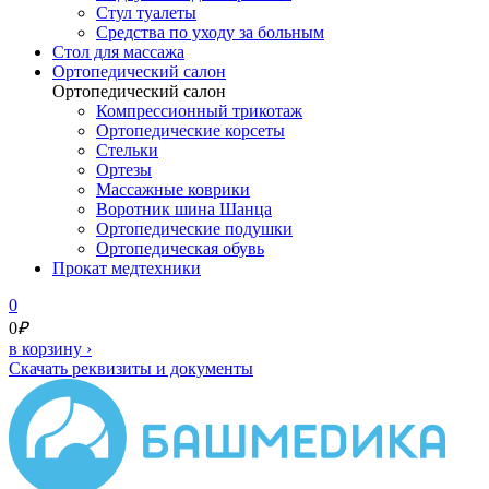
Стул туалеты
Средства по уходу за больным
Cтол для массажа
Ортопедический салон
Ортопедический салон
Компрессионный трикотаж
Ортопедические корсеты
Стельки
Ортезы
Массажные коврики
Воротник шина Шанца
Ортопедические подушки
Ортопедическая обувь
Прокат медтехники
0
0
₽
в корзину
›
Скачать реквизиты и документы