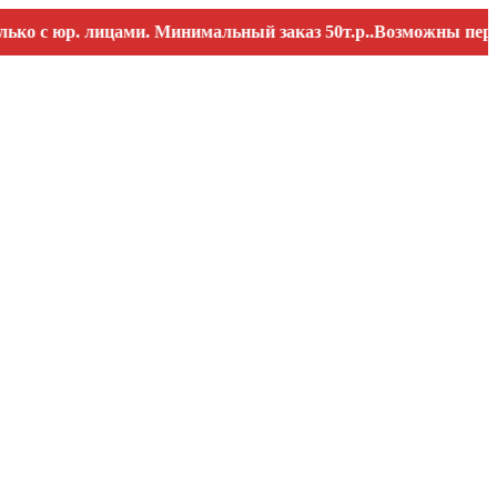
 юр. лицами. Минимальный заказ 50т.р..Возможны перебои со