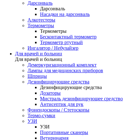
Дарсонваль
Дарсонваль
Насадки на дарсонваль
Алкотестеры
Термометры
Термометры
Бесконтактный термометр
Термометр ртутный
Ингалятор / Небулайзер
Для врачей и больниц
Для врачей и больниц
Демеркуризационный комплект
Лампы для медицинских приборов
Шприцы
Дезинфицирующие средства
Дезинфицирующие средства
Дозаторы
Мистраль дезинфицирующее средство
Антисептик для рук
Фонендоскопы / Стетоскопы
Термо-сумки
УЗИ
УЗИ
Портативные сканеры
Ветиринария