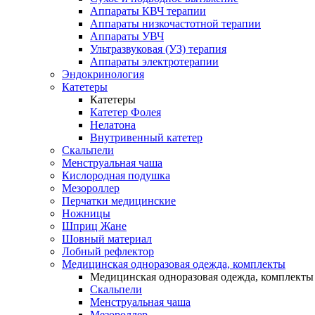
Аппараты КВЧ терапии
Аппараты низкочастотной терапии
Аппараты УВЧ
Ультразвуковая (УЗ) терапия
Аппараты электротерапии
Эндокринология
Катетеры
Катетеры
Катетер Фолея
Нелатона
Внутривенный катетер
Скальпели
Менструальная чаша
Кислородная подушка
Мезороллер
Перчатки медицинские
Ножницы
Шприц Жане
Шовный материал
Лобный рефлектор
Медицинская одноразовая одежда, комплекты
Медицинская одноразовая одежда, комплекты
Скальпели
Менструальная чаша
Мезороллер