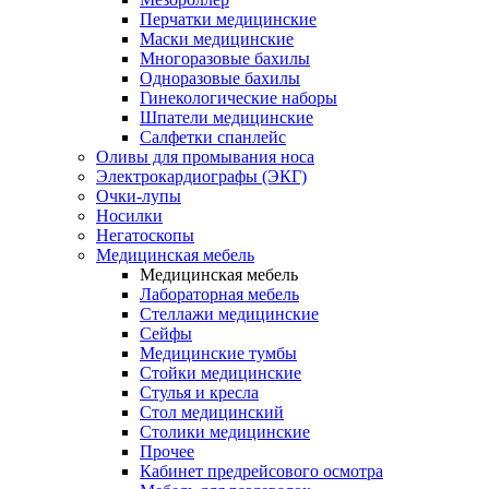
Перчатки медицинские
Маски медицинские
Многоразовые бахилы
Одноразовые бахилы
Гинекологические наборы
Шпатели медицинские
Салфетки спанлейс
Оливы для промывания носа
Электрокардиографы (ЭКГ)
Очки-лупы
Носилки
Негатоскопы
Медицинская мебель
Медицинская мебель
Лабораторная мебель
Стеллажи медицинские
Сейфы
Медицинские тумбы
Стойки медицинские
Cтулья и кресла
Стол медицинский
Столики медицинские
Прочее
Кабинет предрейсового осмотра