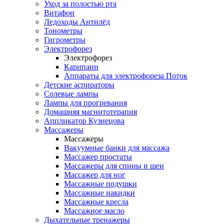
Уход за полостью рта
Витафон
Ледоходы Антилёд
Тонометры
Гигрометры
Электрофорез
Электрофорез
Карипаин
Аппараты для электрофореза Поток
Детские аспираторы
Солевые лампы
Лампы для прогревания
Домашняя магнитотерапия
Аппликатор Кузнецова
Массажеры
Массажеры
Вакуумные банки для массажа
Массажер простаты
Массажеры для спины и шеи
Массажер для ног
Массажные подушки
Массажные накидки
Массажные кресла
Массажное масло
Дыхательные тренажеры