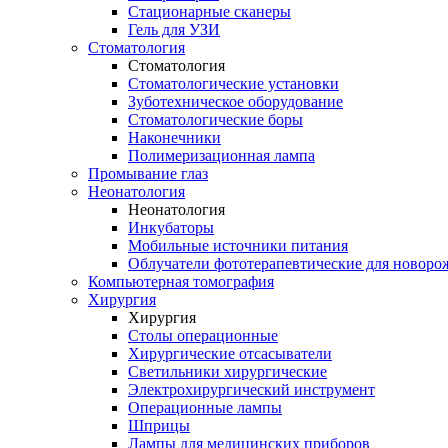
Стационарные сканеры
Гель для УЗИ
Стоматология
Стоматология
Стоматологические установки
Зуботехническое оборудование
Стоматологические боры
Наконечники
Полимеризационная лампа
Промывание глаз
Неонатология
Неонатология
Инкубаторы
Мобильные источники питания
Облучатели фототерапевтические для новор
Компьютерная томография
Хирургия
Хирургия
Столы операционные
Хирургические отсасыватели
Светильники хирургические
Электрохирургический инструмент
Операционные лампы
Шприцы
Лампы для медицинских приборов