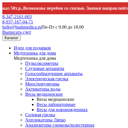
0т.р..Возможны перебои со связью. Заявки направляйте на
he
8-347-2161-003
8-937-167-04-71
hello@bashmedica.ru
Пн-Пт с 9.00 до 18.00
Выписать счет
Каталог
Идеи для подарков
Медтехника для дома
Медтехника для дома
Пульсоксиметры
Слуховые аппараты
Голосообразующие аппараты
Электрическая грелка
Миостимуляторы
Активаторы воды
Весы медицинские
Весы медицинские
Весы лабораторные
Весы для новорожденных
Солевая грелка
Аппликаторы Ляпко
Анализаторы глюкозы/холестерина