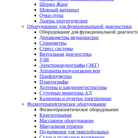
Шприц Жане
Шовный материал
Очки-лупы
Лазеры хирургические
Оборудование для функциональной диагностики
Оборудование для функциональной диагност
Динамометры медицинские
Спирометры
Стресс системы
Визуальная диагностика
УЗИ
Электрокардиографы (ЭКГ)
Аппараты визуализации вен
Пикфлоуметры
Плантографы
Холтеры и кардиорегистраторы
Суточные мониторы АД
Калиперы и рулетки электронные
Физиотерапевтическое оборудование
Физиотерапевтическое оборудование
Кинезотерапия
Массажное оборудование
Мануальная терапия
Подъемники для тяжелобольных
Сухое и подводное вытяжение