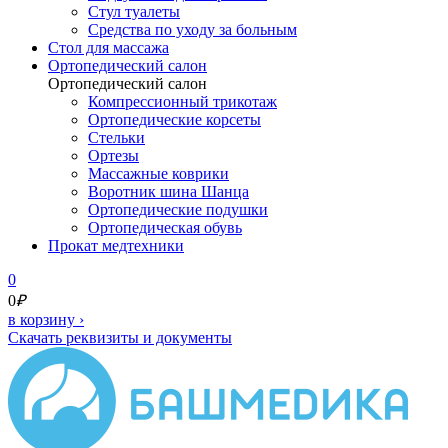
Стул туалеты
Средства по уходу за больным
Cтол для массажа
Ортопедический салон
Ортопедический салон
Компрессионный трикотаж
Ортопедические корсеты
Стельки
Ортезы
Массажные коврики
Воротник шина Шанца
Ортопедические подушки
Ортопедическая обувь
Прокат медтехники
0
0
₽
в корзину
›
Скачать реквизиты и документы