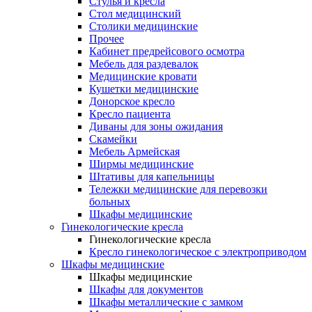
Cтулья и кресла
Стол медицинский
Столики медицинские
Прочее
Кабинет предрейсового осмотра
Мебель для раздевалок
Медицинские кровати
Кушетки медицинские
Донорское кресло
Кресло пациента
Диваны для зоны ожидания
Скамейки
Мебель Армейская
Ширмы медицинские
Штативы для капельницы
Тележки медицинские для перевозки
больных
Шкафы медицинские
Гинекологические кресла
Гинекологические кресла
Кресло гинекологическое с электроприводом
Шкафы медицинские
Шкафы медицинские
Шкафы для документов
Шкафы металлические с замком