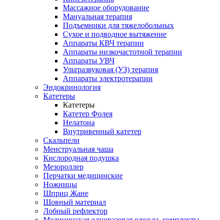
Массажное оборудование
Мануальная терапия
Подъемники для тяжелобольных
Сухое и подводное вытяжение
Аппараты КВЧ терапии
Аппараты низкочастотной терапии
Аппараты УВЧ
Ультразвуковая (УЗ) терапия
Аппараты электротерапии
Эндокринология
Катетеры
Катетеры
Катетер Фолея
Нелатона
Внутривенный катетер
Скальпели
Менструальная чаша
Кислородная подушка
Мезороллер
Перчатки медицинские
Ножницы
Шприц Жане
Шовный материал
Лобный рефлектор
Медицинская одноразовая одежда, комплекты