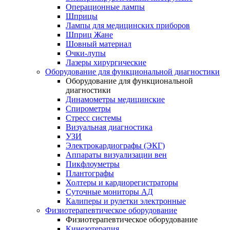
Операционные лампы
Шприцы
Лампы для медицинских приборов
Шприц Жане
Шовный материал
Очки-лупы
Лазеры хирургические
Оборудование для функциональной диагностики
Оборудование для функциональной
диагностики
Динамометры медицинские
Спирометры
Стресс системы
Визуальная диагностика
УЗИ
Электрокардиографы (ЭКГ)
Аппараты визуализации вен
Пикфлоуметры
Плантографы
Холтеры и кардиорегистраторы
Суточные мониторы АД
Калиперы и рулетки электронные
Физиотерапевтическое оборудование
Физиотерапевтическое оборудование
Кинезотерапия