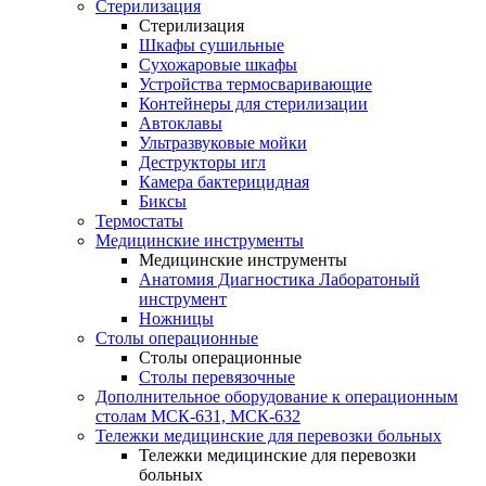
Стерилизация
Стерилизация
Шкафы сушильные
Сухожаровые шкафы
Устройства термосваривающие
Контейнеры для стерилизации
Автоклавы
Ультразвуковые мойки
Деструкторы игл
Камера бактерицидная
Биксы
Термостаты
Медицинские инструменты
Медицинские инструменты
Анатомия Диагностика Лаборатоный
инструмент
Ножницы
Столы операционные
Столы операционные
Столы перевязочные
Дополнительное оборудование к операционным
столам МСК-631, МСК-632
Тележки медицинские для перевозки больных
Тележки медицинские для перевозки
больных