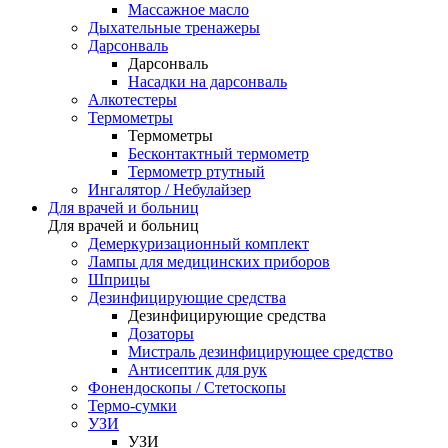
Массажное масло
Дыхательные тренажеры
Дарсонваль
Дарсонваль
Насадки на дарсонваль
Алкотестеры
Термометры
Термометры
Бесконтактный термометр
Термометр ртутный
Ингалятор / Небулайзер
Для врачей и больниц
Для врачей и больниц
Демеркуризационный комплект
Лампы для медицинских приборов
Шприцы
Дезинфицирующие средства
Дезинфицирующие средства
Дозаторы
Мистраль дезинфицирующее средство
Антисептик для рук
Фонендоскопы / Стетоскопы
Термо-сумки
УЗИ
УЗИ