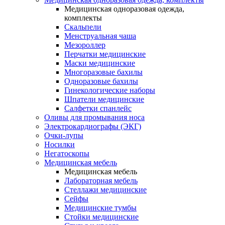
Медицинская одноразовая одежда,
комплекты
Скальпели
Менструальная чаша
Мезороллер
Перчатки медицинские
Маски медицинские
Многоразовые бахилы
Одноразовые бахилы
Гинекологические наборы
Шпатели медицинские
Салфетки спанлейс
Оливы для промывания носа
Электрокардиографы (ЭКГ)
Очки-лупы
Носилки
Негатоскопы
Медицинская мебель
Медицинская мебель
Лабораторная мебель
Стеллажи медицинские
Сейфы
Медицинские тумбы
Стойки медицинские