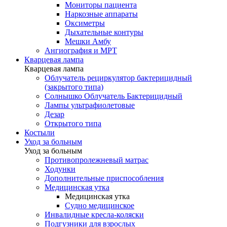
Мониторы пациента
Наркозные аппараты
Оксиметры
Дыхательные контуры
Мешки Амбу
Ангиография и МРТ
Кварцевая лампа
Кварцевая лампа
Облучатель рециркулятор бактерицидный
(закрытого типа)
Солнышко Облучатель Бактерицидный
Лампы ультрафиолетовые
Дезар
Открытого типа
Костыли
Уход за больным
Уход за больным
Противопролежневый матрас
Ходунки
Дополнительные приспособления
Медицинская утка
Медицинская утка
Судно медицинское
Инвалидные кресла-коляски
Подгузники для взрослых