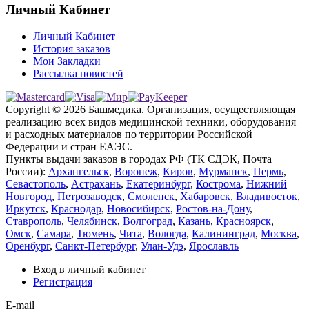
Личный Кабинет
Личный Кабинет
История заказов
Мои Закладки
Рассылка новостей
Copyright © 2026 Башмедика.
Организация, осуществляющая
реализацию всех видов медицинской техники, оборудования
и расходных материалов по территории Российской
Федерации и стран ЕАЭС.
Пункты выдачи заказов в городах РФ (ТК СДЭК, Почта
России):
Архангельск
,
Воронеж
,
Киров
,
Мурманск
,
Пермь
,
Севастополь
,
Астрахань
,
Екатеринбург
,
Кострома
,
Нижний
Новгород
,
Петрозаводск
,
Смоленск
,
Хабаровск
,
Владивосток
,
Иркутск
,
Краснодар
,
Новосибирск
,
Ростов-на-Дону
,
Ставрополь
,
Челябинск
,
Волгоград
,
Казань
,
Красноярск
,
Омск
,
Самара
,
Тюмень
,
Чита
,
Вологда
,
Калининград
,
Москва
,
Оренбург
,
Санкт-Петербург
,
Улан-Удэ
,
Ярославль
Вход в личный кабинет
Регистрация
E-mail