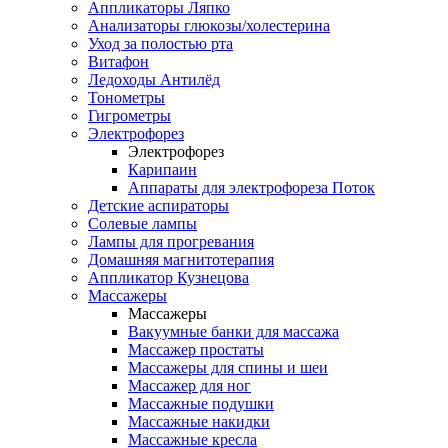
Аппликаторы Ляпко
Анализаторы глюкозы/холестерина
Уход за полостью рта
Витафон
Ледоходы Антилёд
Тонометры
Гигрометры
Электрофорез
Электрофорез
Карипаин
Аппараты для электрофореза Поток
Детские аспираторы
Солевые лампы
Лампы для прогревания
Домашняя магнитотерапия
Аппликатор Кузнецова
Массажеры
Массажеры
Вакуумные банки для массажа
Массажер простаты
Массажеры для спины и шеи
Массажер для ног
Массажные подушки
Массажные накидки
Массажные кресла