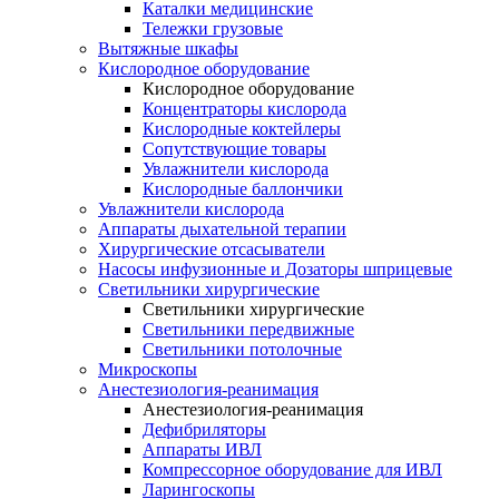
Каталки медицинские
Тележки грузовые
Вытяжные шкафы
Кислородное оборудование
Кислородное оборудование
Концентраторы кислорода
Кислородные коктейлеры
Сопутствующие товары
Увлажнители кислорода
Кислородные баллончики
Увлажнители кислорода
Аппараты дыхательной терапии
Хирургические отсасыватели
Насосы инфузионные и Дозаторы шприцевые
Светильники хирургические
Светильники хирургические
Светильники передвижные
Светильники потолочные
Микроскопы
Анестезиология-реанимация
Анестезиология-реанимация
Дефибриляторы
Аппараты ИВЛ
Компрессорное оборудование для ИВЛ
Ларингоскопы