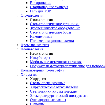
Ветиринария
Стационарные сканеры
Гель для УЗИ
Стоматология
Стоматология
Стоматологические установки
Зуботехническое оборудование
Стоматологические боры
Наконечники
Полимеризационная лампа
Промывание глаз
Неонатология
Неонатология
Инкубаторы
Мобильные источники питания
Облучатели фототерапевтические для новор
Компьютерная томография
Хирургия
Хирургия
Столы операционные
Хирургические отсасыватели
Светильники хирургические
Электрохирургический инструмент
Операционные лампы
Шприцы