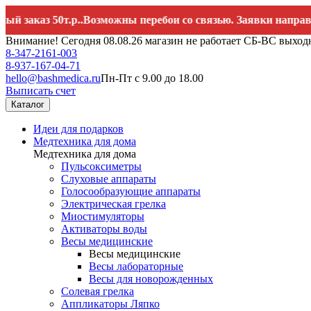
каз 50т.р..Возможны перебои со связью. Заявки направляйте
Внимание! Сегодня 08.08.26 магазин не работает СБ-ВС выход
8-347-2161-003
8-937-167-04-71
hello@bashmedica.ru
Пн-Пт с 9.00 до 18.00
Выписать счет
Каталог
Идеи для подарков
Медтехника для дома
Медтехника для дома
Пульсоксиметры
Слуховые аппараты
Голосообразующие аппараты
Электрическая грелка
Миостимуляторы
Активаторы воды
Весы медицинские
Весы медицинские
Весы лабораторные
Весы для новорожденных
Солевая грелка
Аппликаторы Ляпко