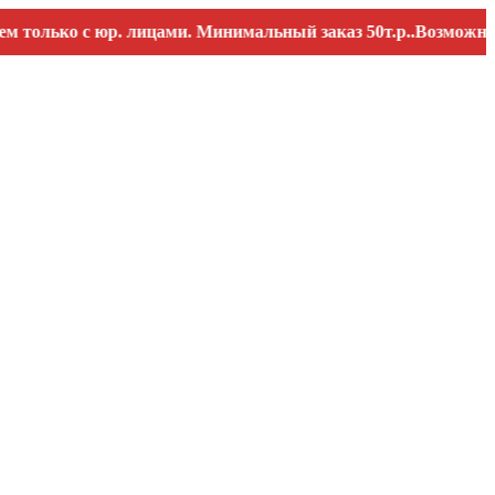
ько с юр. лицами. Минимальный заказ 50т.р..Возможны переб