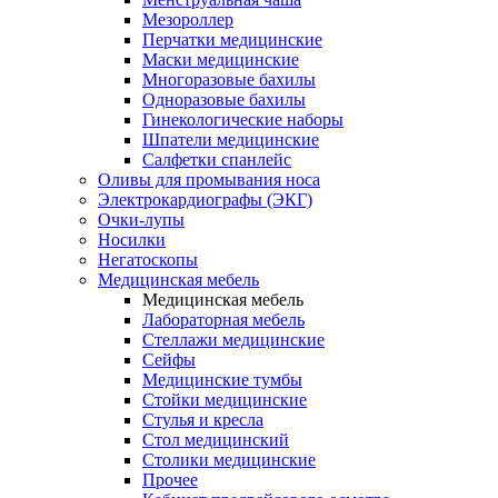
Мезороллер
Перчатки медицинские
Маски медицинские
Многоразовые бахилы
Одноразовые бахилы
Гинекологические наборы
Шпатели медицинские
Салфетки спанлейс
Оливы для промывания носа
Электрокардиографы (ЭКГ)
Очки-лупы
Носилки
Негатоскопы
Медицинская мебель
Медицинская мебель
Лабораторная мебель
Стеллажи медицинские
Сейфы
Медицинские тумбы
Стойки медицинские
Cтулья и кресла
Стол медицинский
Столики медицинские
Прочее