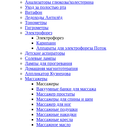
Анализаторы глюкозы/холестерина
Уход за полостью рта
Витафон
Ледоходы Антилёд
Тонометры
Гигрометры
Электрофорез
Электрофорез
Карипаин
Аппараты для электрофореза Поток
Детские аспираторы
Солевые лампы
Лампы для прогревания
Домашняя магнитотерапия
Аппликатор Кузнецова
Массажеры
Массажеры
Вакуумные банки для массажа
Массажер простаты
Массажеры для спины и шеи
Массажер для ног
Массажные подушки
Массажные накидки
Массажные кресла
Массажное масло