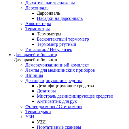
Дыхательные тренажеры
Дарсонваль
Дарсонваль
Насадки на дарсонваль
Алкотестеры
Термометры
Термометры
Бесконтактный термометр
Термометр ртутный
Ингалятор / Небулайзер
Для врачей и больниц
Для врачей и больниц
Демеркуризационный комплект
Лампы для медицинских приборов
Шприцы
Дезинфицирующие средства
Дезинфицирующие средства
Дозаторы
Мистраль дезинфицирующее средство
Антисептик для рук
Фонендоскопы / Стетоскопы
Термо-сумки
УЗИ
УЗИ
Портативные сканеры