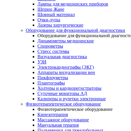
Лампы для медицинских приборов
Шприц Жане
Шовный материал
Очки-лупы
Лазеры хирургические
Оборудование для функциональной диагностики
Оборудование для функциональной диагност
Динамометры медицинские
Спирометры
Стресс системы
Визуальная диагностика
УЗИ
Электрокардиографы (ЭКГ)
Аппараты визуализации вен
Пикфлоуметры
Плантографы
Холтеры и кардиорегистраторы
Суточные мониторы АД
Калиперы и рулетки электронные
Физиотерапевтическое оборудование
Физиотерапевтическое оборудование
Кинезотерапия
Массажное оборудование
Мануальная терапия
Подъемники для тяжелобольных