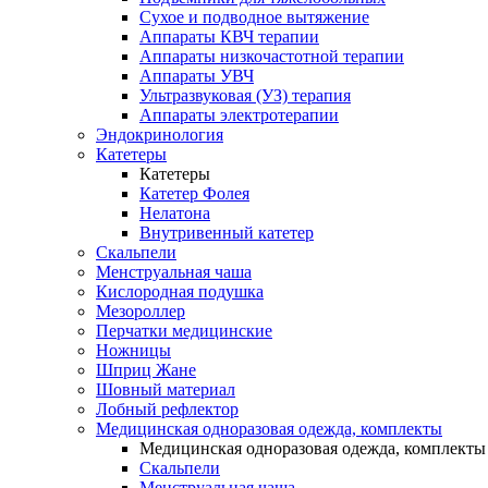
Сухое и подводное вытяжение
Аппараты КВЧ терапии
Аппараты низкочастотной терапии
Аппараты УВЧ
Ультразвуковая (УЗ) терапия
Аппараты электротерапии
Эндокринология
Катетеры
Катетеры
Катетер Фолея
Нелатона
Внутривенный катетер
Скальпели
Менструальная чаша
Кислородная подушка
Мезороллер
Перчатки медицинские
Ножницы
Шприц Жане
Шовный материал
Лобный рефлектор
Медицинская одноразовая одежда, комплекты
Медицинская одноразовая одежда, комплекты
Скальпели
Менструальная чаша