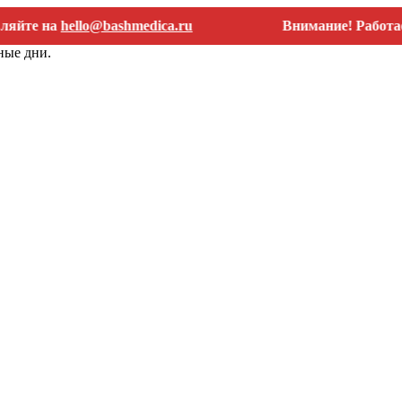
 на
hello@bashmedica.ru
Внимание! Работаем тол
ные дни.