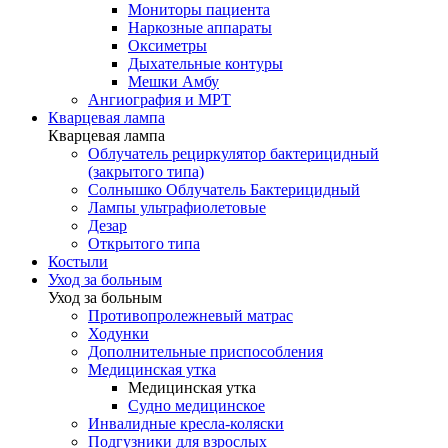
Мониторы пациента
Наркозные аппараты
Оксиметры
Дыхательные контуры
Мешки Амбу
Ангиография и МРТ
Кварцевая лампа
Кварцевая лампа
Облучатель рециркулятор бактерицидный
(закрытого типа)
Солнышко Облучатель Бактерицидный
Лампы ультрафиолетовые
Дезар
Открытого типа
Костыли
Уход за больным
Уход за больным
Противопролежневый матрас
Ходунки
Дополнительные приспособления
Медицинская утка
Медицинская утка
Судно медицинское
Инвалидные кресла-коляски
Подгузники для взрослых