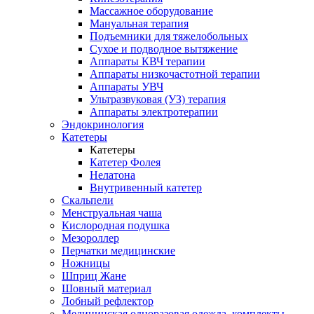
Массажное оборудование
Мануальная терапия
Подъемники для тяжелобольных
Сухое и подводное вытяжение
Аппараты КВЧ терапии
Аппараты низкочастотной терапии
Аппараты УВЧ
Ультразвуковая (УЗ) терапия
Аппараты электротерапии
Эндокринология
Катетеры
Катетеры
Катетер Фолея
Нелатона
Внутривенный катетер
Скальпели
Менструальная чаша
Кислородная подушка
Мезороллер
Перчатки медицинские
Ножницы
Шприц Жане
Шовный материал
Лобный рефлектор
Медицинская одноразовая одежда, комплекты