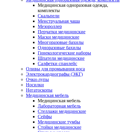
Медицинская одноразовая одежда,
комплекты
Скальпели
Менструальная чаша
Мезороллер
Перчатки медицинские
Маски медицинские
Многоразовые бахилы
Одноразовые бахилы
Гинекологические наборы
Шпатели медицинские
Салфетки спанлейс
Оливы для промывания носа
Электрокардиографы (ЭКГ)
Очки-лупы
Носилки
Негатоскопы
Медицинская мебель
Медицинская мебель
Лабораторная мебель
Стеллажи медицинские
Сейфы
Медицинские тумбы
Стойки медицинские