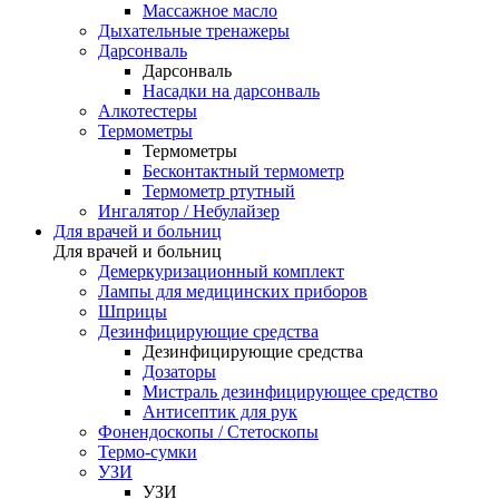
Массажное масло
Дыхательные тренажеры
Дарсонваль
Дарсонваль
Насадки на дарсонваль
Алкотестеры
Термометры
Термометры
Бесконтактный термометр
Термометр ртутный
Ингалятор / Небулайзер
Для врачей и больниц
Для врачей и больниц
Демеркуризационный комплект
Лампы для медицинских приборов
Шприцы
Дезинфицирующие средства
Дезинфицирующие средства
Дозаторы
Мистраль дезинфицирующее средство
Антисептик для рук
Фонендоскопы / Стетоскопы
Термо-сумки
УЗИ
УЗИ