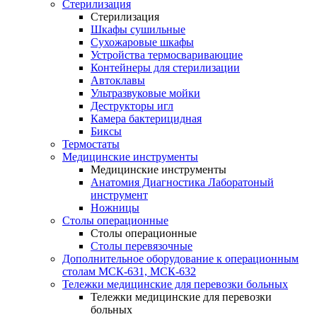
Стерилизация
Стерилизация
Шкафы сушильные
Сухожаровые шкафы
Устройства термосваривающие
Контейнеры для стерилизации
Автоклавы
Ультразвуковые мойки
Деструкторы игл
Камера бактерицидная
Биксы
Термостаты
Медицинские инструменты
Медицинские инструменты
Анатомия Диагностика Лаборатоный
инструмент
Ножницы
Столы операционные
Столы операционные
Столы перевязочные
Дополнительное оборудование к операционным
столам МСК-631, МСК-632
Тележки медицинские для перевозки больных
Тележки медицинские для перевозки
больных