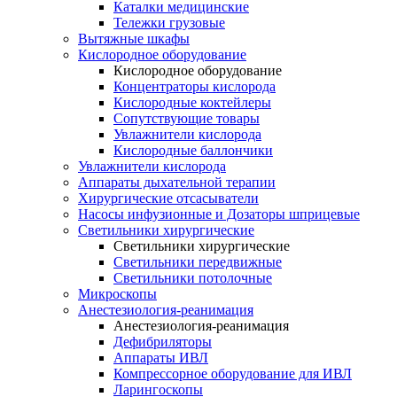
Каталки медицинские
Тележки грузовые
Вытяжные шкафы
Кислородное оборудование
Кислородное оборудование
Концентраторы кислорода
Кислородные коктейлеры
Сопутствующие товары
Увлажнители кислорода
Кислородные баллончики
Увлажнители кислорода
Аппараты дыхательной терапии
Хирургические отсасыватели
Насосы инфузионные и Дозаторы шприцевые
Светильники хирургические
Светильники хирургические
Светильники передвижные
Светильники потолочные
Микроскопы
Анестезиология-реанимация
Анестезиология-реанимация
Дефибриляторы
Аппараты ИВЛ
Компрессорное оборудование для ИВЛ
Ларингоскопы