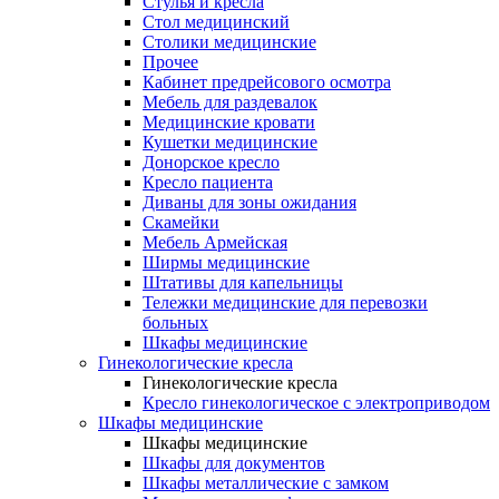
Cтулья и кресла
Стол медицинский
Столики медицинские
Прочее
Кабинет предрейсового осмотра
Мебель для раздевалок
Медицинские кровати
Кушетки медицинские
Донорское кресло
Кресло пациента
Диваны для зоны ожидания
Скамейки
Мебель Армейская
Ширмы медицинские
Штативы для капельницы
Тележки медицинские для перевозки
больных
Шкафы медицинские
Гинекологические кресла
Гинекологические кресла
Кресло гинекологическое с электроприводом
Шкафы медицинские
Шкафы медицинские
Шкафы для документов
Шкафы металлические с замком