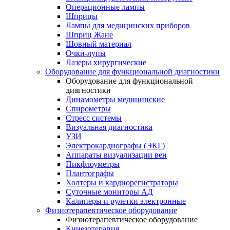
Операционные лампы
Шприцы
Лампы для медицинских приборов
Шприц Жане
Шовный материал
Очки-лупы
Лазеры хирургические
Оборудование для функциональной диагностики
Оборудование для функциональной
диагностики
Динамометры медицинские
Спирометры
Стресс системы
Визуальная диагностика
УЗИ
Электрокардиографы (ЭКГ)
Аппараты визуализации вен
Пикфлоуметры
Плантографы
Холтеры и кардиорегистраторы
Суточные мониторы АД
Калиперы и рулетки электронные
Физиотерапевтическое оборудование
Физиотерапевтическое оборудование
Кинезотерапия