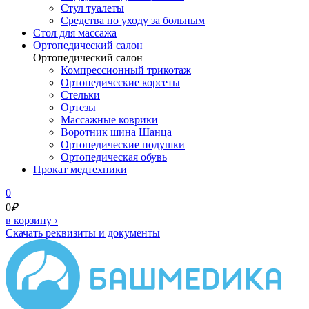
Стул туалеты
Средства по уходу за больным
Cтол для массажа
Ортопедический салон
Ортопедический салон
Компрессионный трикотаж
Ортопедические корсеты
Стельки
Ортезы
Массажные коврики
Воротник шина Шанца
Ортопедические подушки
Ортопедическая обувь
Прокат медтехники
0
0
₽
в корзину
›
Скачать реквизиты и документы