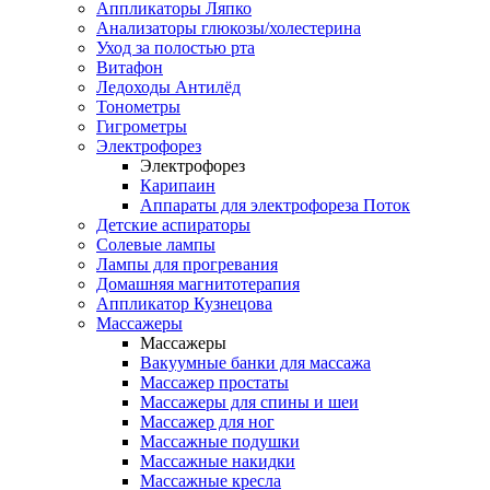
Аппликаторы Ляпко
Анализаторы глюкозы/холестерина
Уход за полостью рта
Витафон
Ледоходы Антилёд
Тонометры
Гигрометры
Электрофорез
Электрофорез
Карипаин
Аппараты для электрофореза Поток
Детские аспираторы
Солевые лампы
Лампы для прогревания
Домашняя магнитотерапия
Аппликатор Кузнецова
Массажеры
Массажеры
Вакуумные банки для массажа
Массажер простаты
Массажеры для спины и шеи
Массажер для ног
Массажные подушки
Массажные накидки
Массажные кресла