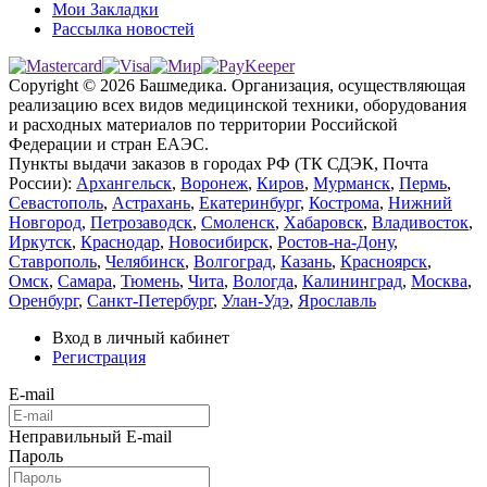
Мои Закладки
Рассылка новостей
Copyright © 2026 Башмедика.
Организация, осуществляющая
реализацию всех видов медицинской техники, оборудования
и расходных материалов по территории Российской
Федерации и стран ЕАЭС.
Пункты выдачи заказов в городах РФ (ТК СДЭК, Почта
России):
Архангельск
,
Воронеж
,
Киров
,
Мурманск
,
Пермь
,
Севастополь
,
Астрахань
,
Екатеринбург
,
Кострома
,
Нижний
Новгород
,
Петрозаводск
,
Смоленск
,
Хабаровск
,
Владивосток
,
Иркутск
,
Краснодар
,
Новосибирск
,
Ростов-на-Дону
,
Ставрополь
,
Челябинск
,
Волгоград
,
Казань
,
Красноярск
,
Омск
,
Самара
,
Тюмень
,
Чита
,
Вологда
,
Калининград
,
Москва
,
Оренбург
,
Санкт-Петербург
,
Улан-Удэ
,
Ярославль
Вход в личный кабинет
Регистрация
E-mail
Неправильный E-mail
Пароль