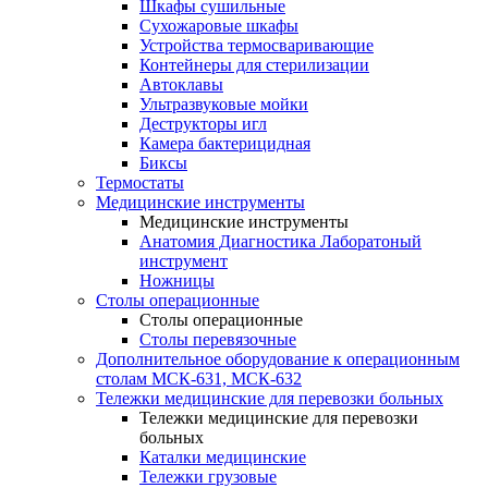
Шкафы сушильные
Сухожаровые шкафы
Устройства термосваривающие
Контейнеры для стерилизации
Автоклавы
Ультразвуковые мойки
Деструкторы игл
Камера бактерицидная
Биксы
Термостаты
Медицинские инструменты
Медицинские инструменты
Анатомия Диагностика Лаборатоный
инструмент
Ножницы
Столы операционные
Столы операционные
Столы перевязочные
Дополнительное оборудование к операционным
столам МСК-631, МСК-632
Тележки медицинские для перевозки больных
Тележки медицинские для перевозки
больных
Каталки медицинские
Тележки грузовые