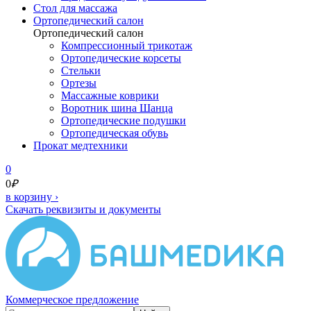
Cтол для массажа
Ортопедический салон
Ортопедический салон
Компрессионный трикотаж
Ортопедические корсеты
Стельки
Ортезы
Массажные коврики
Воротник шина Шанца
Ортопедические подушки
Ортопедическая обувь
Прокат медтехники
0
0
₽
в корзину
›
Скачать реквизиты и документы
Коммерческое предложение