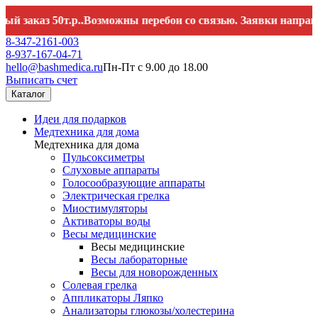
каз 50т.р..Возможны перебои со связью. Заявки направляйт
8-347-2161-003
8-937-167-04-71
hello@bashmedica.ru
Пн-Пт с 9.00 до 18.00
Выписать счет
Каталог
Идеи для подарков
Медтехника для дома
Медтехника для дома
Пульсоксиметры
Слуховые аппараты
Голосообразующие аппараты
Электрическая грелка
Миостимуляторы
Активаторы воды
Весы медицинские
Весы медицинские
Весы лабораторные
Весы для новорожденных
Солевая грелка
Аппликаторы Ляпко
Анализаторы глюкозы/холестерина