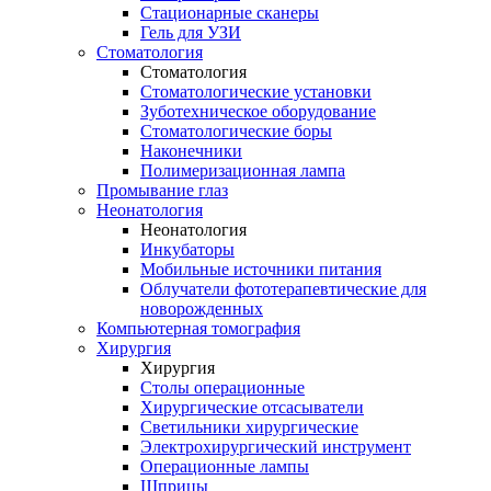
Стационарные сканеры
Гель для УЗИ
Стоматология
Стоматология
Стоматологические установки
Зуботехническое оборудование
Стоматологические боры
Наконечники
Полимеризационная лампа
Промывание глаз
Неонатология
Неонатология
Инкубаторы
Мобильные источники питания
Облучатели фототерапевтические для
новорожденных
Компьютерная томография
Хирургия
Хирургия
Столы операционные
Хирургические отсасыватели
Светильники хирургические
Электрохирургический инструмент
Операционные лампы
Шприцы