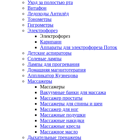
Уход за полостью рта
Витафон
Ледоходы Антилёд
Тонометры
Гигрометры
Электрофорез
Электрофорез
Карипаин
Аппараты для электрофореза Поток
Детские аспираторы
Солевые лампы
Лампы для прогревания
Домашняя магнитотерапия
Аппликатор Кузнецова
Массажеры
Массажеры
Вакуумные банки для массажа
Массажер простаты
Массажеры для спины и шеи
Массажер для ног
Массажные подушки
Массажные накидки
Массажные кресла
Массажное масло
Дыхательные тренажеры