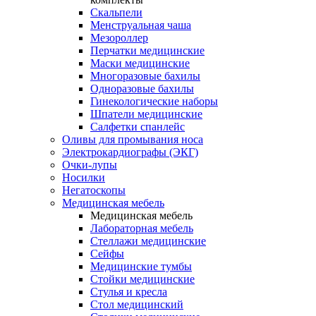
Скальпели
Менструальная чаша
Мезороллер
Перчатки медицинские
Маски медицинские
Многоразовые бахилы
Одноразовые бахилы
Гинекологические наборы
Шпатели медицинские
Салфетки спанлейс
Оливы для промывания носа
Электрокардиографы (ЭКГ)
Очки-лупы
Носилки
Негатоскопы
Медицинская мебель
Медицинская мебель
Лабораторная мебель
Стеллажи медицинские
Сейфы
Медицинские тумбы
Стойки медицинские
Cтулья и кресла
Стол медицинский