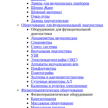
Лампы для медицинских приборов
Шприц Жане
Шовный материал
Очки-лупы
Лазеры хирургические
Оборудование для функциональной диагностики
Оборудование для функциональной
диагностики
Динамометры медицинские
Спирометры
Стресс системы
Визуальная диагностика
УЗИ
Электрокардиографы (ЭКГ)
Аппараты визуализации вен
Пикфлоуметры
Плантографы
Холтеры и кардиорегистраторы
Суточные мониторы АД
Калиперы и рулетки электронные
Физиотерапевтическое оборудование
Физиотерапевтическое оборудование
Кинезотерапия
Массажное оборудование
Мануальная терапия