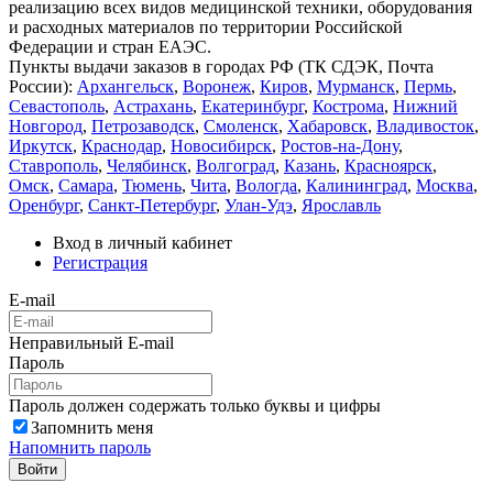
реализацию всех видов медицинской техники, оборудования
и расходных материалов по территории Российской
Федерации и стран ЕАЭС.
Пункты выдачи заказов в городах РФ (ТК СДЭК, Почта
России):
Архангельск
,
Воронеж
,
Киров
,
Мурманск
,
Пермь
,
Севастополь
,
Астрахань
,
Екатеринбург
,
Кострома
,
Нижний
Новгород
,
Петрозаводск
,
Смоленск
,
Хабаровск
,
Владивосток
,
Иркутск
,
Краснодар
,
Новосибирск
,
Ростов-на-Дону
,
Ставрополь
,
Челябинск
,
Волгоград
,
Казань
,
Красноярск
,
Омск
,
Самара
,
Тюмень
,
Чита
,
Вологда
,
Калининград
,
Москва
,
Оренбург
,
Санкт-Петербург
,
Улан-Удэ
,
Ярославль
Вход в личный кабинет
Регистрация
E-mail
Неправильный E-mail
Пароль
Пароль должен содержать только буквы и цифры
Запомнить меня
Напомнить пароль
Войти