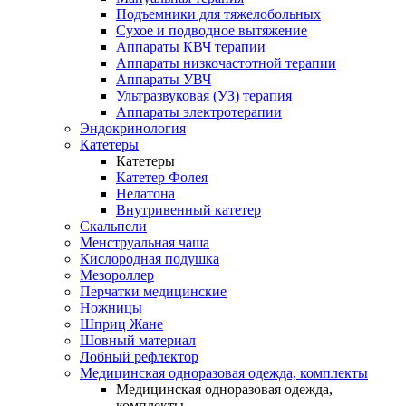
Подъемники для тяжелобольных
Сухое и подводное вытяжение
Аппараты КВЧ терапии
Аппараты низкочастотной терапии
Аппараты УВЧ
Ультразвуковая (УЗ) терапия
Аппараты электротерапии
Эндокринология
Катетеры
Катетеры
Катетер Фолея
Нелатона
Внутривенный катетер
Скальпели
Менструальная чаша
Кислородная подушка
Мезороллер
Перчатки медицинские
Ножницы
Шприц Жане
Шовный материал
Лобный рефлектор
Медицинская одноразовая одежда, комплекты
Медицинская одноразовая одежда,
комплекты