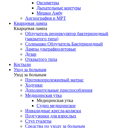
Оксиметры
Дыхательные контуры
Мешки Амбу
Ангиография и МРТ
Кварцевая лампа
Кварцевая лампа
Облучатель рециркулятор бактерицидный
(закрытого типа)
Солнышко Облучатель Бактерицидный
Лампы ультрафиолетовые
Дезар
Открытого типа
Костыли
Уход за больным
Уход за больным
Противопролежневый матрас
Ходунки
Дополнительные приспособления
Медицинская утка
Медицинская утка
Судно медицинское
Инвалидные кресла-коляски
Подгузники для взрослых
Стул туалеты
Средства по уходу за больным