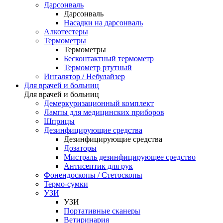
Дарсонваль
Дарсонваль
Насадки на дарсонваль
Алкотестеры
Термометры
Термометры
Бесконтактный термометр
Термометр ртутный
Ингалятор / Небулайзер
Для врачей и больниц
Для врачей и больниц
Демеркуризационный комплект
Лампы для медицинских приборов
Шприцы
Дезинфицирующие средства
Дезинфицирующие средства
Дозаторы
Мистраль дезинфицирующее средство
Антисептик для рук
Фонендоскопы / Стетоскопы
Термо-сумки
УЗИ
УЗИ
Портативные сканеры
Ветиринария