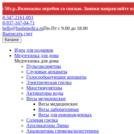
р..Возможны перебои со связью. Заявки направляйте на
hello
8-347-2161-003
8-937-167-04-71
hello@bashmedica.ru
Пн-Пт с 9.00 до 18.00
Выписать счет
Каталог
Идеи для подарков
Медтехника для дома
Медтехника для дома
Пульсоксиметры
Слуховые аппараты
Голосообразующие аппараты
Электрическая грелка
Миостимуляторы
Активаторы воды
Весы медицинские
Весы медицинские
Весы лабораторные
Весы для новорожденных
Солевая грелка
Аппликаторы Ляпко
Анализаторы глюкозы/холестерина