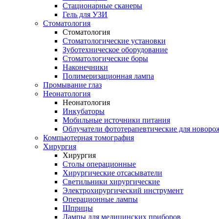
Стационарные сканеры
Гель для УЗИ
Стоматология
Стоматология
Стоматологические установки
Зуботехническое оборудование
Стоматологические боры
Наконечники
Полимеризационная лампа
Промывание глаз
Неонатология
Неонатология
Инкубаторы
Мобильные источники питания
Облучатели фототерапевтические для новор
Компьютерная томография
Хирургия
Хирургия
Столы операционные
Хирургические отсасыватели
Светильники хирургические
Электрохирургический инструмент
Операционные лампы
Шприцы
Лампы для медицинских приборов