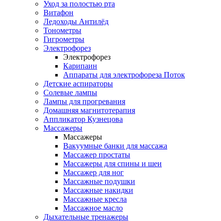
Уход за полостью рта
Витафон
Ледоходы Антилёд
Тонометры
Гигрометры
Электрофорез
Электрофорез
Карипаин
Аппараты для электрофореза Поток
Детские аспираторы
Солевые лампы
Лампы для прогревания
Домашняя магнитотерапия
Аппликатор Кузнецова
Массажеры
Массажеры
Вакуумные банки для массажа
Массажер простаты
Массажеры для спины и шеи
Массажер для ног
Массажные подушки
Массажные накидки
Массажные кресла
Массажное масло
Дыхательные тренажеры