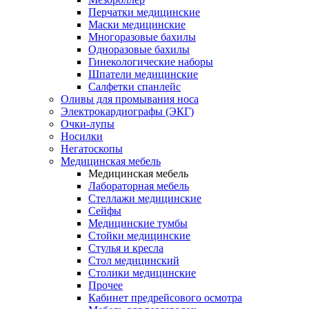
Перчатки медицинские
Маски медицинские
Многоразовые бахилы
Одноразовые бахилы
Гинекологические наборы
Шпатели медицинские
Салфетки спанлейс
Оливы для промывания носа
Электрокардиографы (ЭКГ)
Очки-лупы
Носилки
Негатоскопы
Медицинская мебель
Медицинская мебель
Лабораторная мебель
Стеллажи медицинские
Сейфы
Медицинские тумбы
Стойки медицинские
Cтулья и кресла
Стол медицинский
Столики медицинские
Прочее
Кабинет предрейсового осмотра