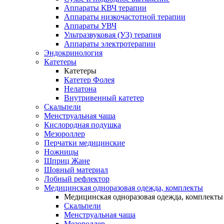
Аппараты КВЧ терапии
Аппараты низкочастотной терапии
Аппараты УВЧ
Ультразвуковая (УЗ) терапия
Аппараты электротерапии
Эндокринология
Катетеры
Катетеры
Катетер Фолея
Нелатона
Внутривенный катетер
Скальпели
Менструальная чаша
Кислородная подушка
Мезороллер
Перчатки медицинские
Ножницы
Шприц Жане
Шовный материал
Лобный рефлектор
Медицинская одноразовая одежда, комплекты
Медицинская одноразовая одежда, комплекты
Скальпели
Менструальная чаша
Мезороллер