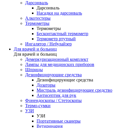
Дарсонваль
Дарсонваль
Насадки на дарсонваль
Алкотестеры
Термометры
Термометры
Бесконтактный термометр
Термометр ртутный
Ингалятор / Небулайзер
Для врачей и больниц
Для врачей и больниц
Демеркуризационный комплект
Лампы для медицинских приборов
Шприцы
Дезинфицирующие средства
Дезинфицирующие средства
Дозаторы
Мистраль дезинфицирующее средство
Антисептик для рук
Фонендоскопы / Стетоскопы
Термо-сумки
УЗИ
УЗИ
Портативные сканеры
Ветиринария