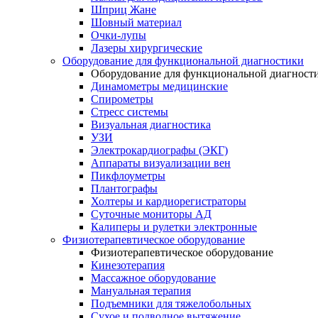
Шприц Жане
Шовный материал
Очки-лупы
Лазеры хирургические
Оборудование для функциональной диагностики
Оборудование для функциональной диагност
Динамометры медицинские
Спирометры
Стресс системы
Визуальная диагностика
УЗИ
Электрокардиографы (ЭКГ)
Аппараты визуализации вен
Пикфлоуметры
Плантографы
Холтеры и кардиорегистраторы
Суточные мониторы АД
Калиперы и рулетки электронные
Физиотерапевтическое оборудование
Физиотерапевтическое оборудование
Кинезотерапия
Массажное оборудование
Мануальная терапия
Подъемники для тяжелобольных
Сухое и подводное вытяжение