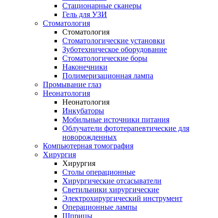
Стационарные сканеры
Гель для УЗИ
Стоматология
Стоматология
Стоматологические установки
Зуботехническое оборудование
Стоматологические боры
Наконечники
Полимеризационная лампа
Промывание глаз
Неонатология
Неонатология
Инкубаторы
Мобильные источники питания
Облучатели фототерапевтические для
новорожденных
Компьютерная томография
Хирургия
Хирургия
Столы операционные
Хирургические отсасыватели
Светильники хирургические
Электрохирургический инструмент
Операционные лампы
Шприцы