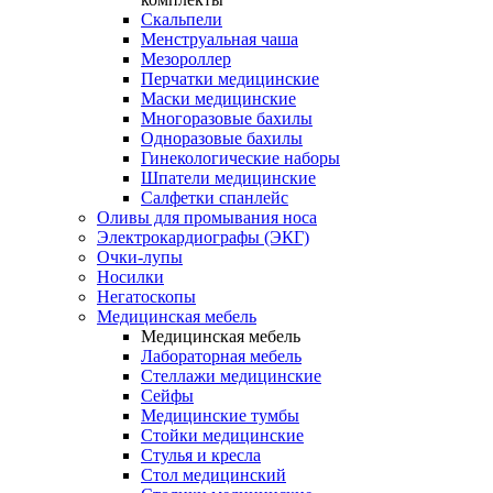
Скальпели
Менструальная чаша
Мезороллер
Перчатки медицинские
Маски медицинские
Многоразовые бахилы
Одноразовые бахилы
Гинекологические наборы
Шпатели медицинские
Салфетки спанлейс
Оливы для промывания носа
Электрокардиографы (ЭКГ)
Очки-лупы
Носилки
Негатоскопы
Медицинская мебель
Медицинская мебель
Лабораторная мебель
Стеллажи медицинские
Сейфы
Медицинские тумбы
Стойки медицинские
Cтулья и кресла
Стол медицинский