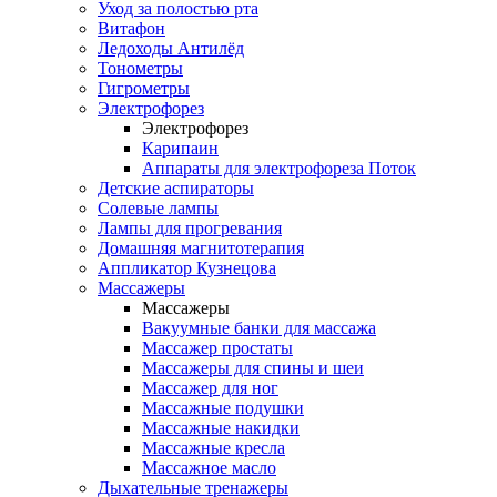
Уход за полостью рта
Витафон
Ледоходы Антилёд
Тонометры
Гигрометры
Электрофорез
Электрофорез
Карипаин
Аппараты для электрофореза Поток
Детские аспираторы
Солевые лампы
Лампы для прогревания
Домашняя магнитотерапия
Аппликатор Кузнецова
Массажеры
Массажеры
Вакуумные банки для массажа
Массажер простаты
Массажеры для спины и шеи
Массажер для ног
Массажные подушки
Массажные накидки
Массажные кресла
Массажное масло
Дыхательные тренажеры