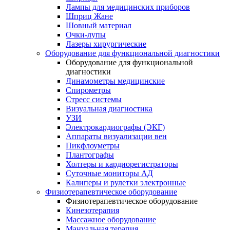
Лампы для медицинских приборов
Шприц Жане
Шовный материал
Очки-лупы
Лазеры хирургические
Оборудование для функциональной диагностики
Оборудование для функциональной
диагностики
Динамометры медицинские
Спирометры
Стресс системы
Визуальная диагностика
УЗИ
Электрокардиографы (ЭКГ)
Аппараты визуализации вен
Пикфлоуметры
Плантографы
Холтеры и кардиорегистраторы
Суточные мониторы АД
Калиперы и рулетки электронные
Физиотерапевтическое оборудование
Физиотерапевтическое оборудование
Кинезотерапия
Массажное оборудование
Мануальная терапия