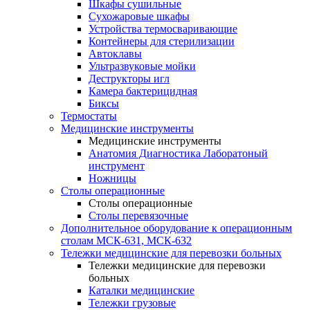
Шкафы сушильные
Сухожаровые шкафы
Устройства термосваривающие
Контейнеры для стерилизации
Автоклавы
Ультразвуковые мойки
Деструкторы игл
Камера бактерицидная
Биксы
Термостаты
Медицинские инструменты
Медицинские инструменты
Анатомия Диагностика Лаборатоный
инструмент
Ножницы
Столы операционные
Столы операционные
Столы перевязочные
Дополнительное оборудование к операционным
столам МСК-631, МСК-632
Тележки медицинские для перевозки больных
Тележки медицинские для перевозки
больных
Каталки медицинские
Тележки грузовые