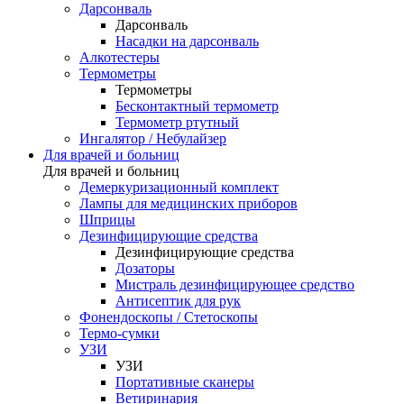
Дарсонваль
Дарсонваль
Насадки на дарсонваль
Алкотестеры
Термометры
Термометры
Бесконтактный термометр
Термометр ртутный
Ингалятор / Небулайзер
Для врачей и больниц
Для врачей и больниц
Демеркуризационный комплект
Лампы для медицинских приборов
Шприцы
Дезинфицирующие средства
Дезинфицирующие средства
Дозаторы
Мистраль дезинфицирующее средство
Антисептик для рук
Фонендоскопы / Стетоскопы
Термо-сумки
УЗИ
УЗИ
Портативные сканеры
Ветиринария