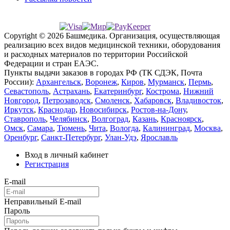
Copyright © 2026 Башмедика.
Организация, осуществляющая
реализацию всех видов медицинской техники, оборудования
и расходных материалов по территории Российской
Федерации и стран ЕАЭС.
Пункты выдачи заказов в городах РФ (ТК СДЭК, Почта
России):
Архангельск
,
Воронеж
,
Киров
,
Мурманск
,
Пермь
,
Севастополь
,
Астрахань
,
Екатеринбург
,
Кострома
,
Нижний
Новгород
,
Петрозаводск
,
Смоленск
,
Хабаровск
,
Владивосток
,
Иркутск
,
Краснодар
,
Новосибирск
,
Ростов-на-Дону
,
Ставрополь
,
Челябинск
,
Волгоград
,
Казань
,
Красноярск
,
Омск
,
Самара
,
Тюмень
,
Чита
,
Вологда
,
Калининград
,
Москва
,
Оренбург
,
Санкт-Петербург
,
Улан-Удэ
,
Ярославль
Вход в личный кабинет
Регистрация
E-mail
Неправильный E-mail
Пароль