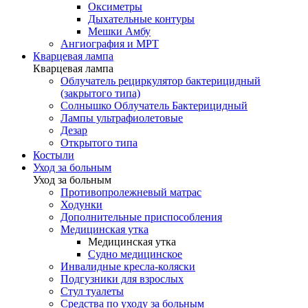
Оксиметры
Дыхательные контуры
Мешки Амбу
Ангиография и МРТ
Кварцевая лампа
Кварцевая лампа
Облучатель рециркулятор бактерицидный
(закрытого типа)
Солнышко Облучатель Бактерицидный
Лампы ультрафиолетовые
Дезар
Открытого типа
Костыли
Уход за больным
Уход за больным
Противопролежневый матрас
Ходунки
Дополнительные приспособления
Медицинская утка
Медицинская утка
Судно медицинское
Инвалидные кресла-коляски
Подгузники для взрослых
Стул туалеты
Средства по уходу за больным