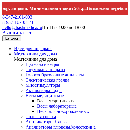
. лицами. Минимальный заказ 50т.р..Возможны перебои со с
8-347-2161-003
8-937-167-04-71
hello@bashmedica.ru
Пн-Пт с 9.00 до 18.00
Выписать счет
Каталог
Идеи для подарков
Медтехника для дома
Медтехника для дома
Пульсоксиметры
Слуховые аппараты
Голосообразующие аппараты
Электрическая грелка
Миостимуляторы
Активаторы воды
Весы медицинские
Весы медицинские
Весы лабораторные
Весы для новорожденных
Солевая грелка
Аппликаторы Ляпко
Анализаторы глюкозы/холестерина