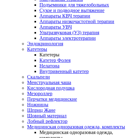
Подъемники для тяжелобольных
Сухое и подводное вытяжение
Аппараты КВЧ терапии
Аппараты низкочастотной терапии
Аппараты УВЧ
Ультразвуковая (УЗ) терапия
Аппараты электротерапии
Эндокринология
Катетеры
Катетеры
Катетер Фолея
Нелатона
Внутривенный катетер
Скальпели
Менструальная чаша
Кислородная подушка
Мезороллер
Перчатки медицинские
Ножницы
Шприц Жане
Шовный материал
Лобный рефлектор
Медицинская одноразовая одежда, комплекты
Медицинская одноразовая одежда,
комплекты