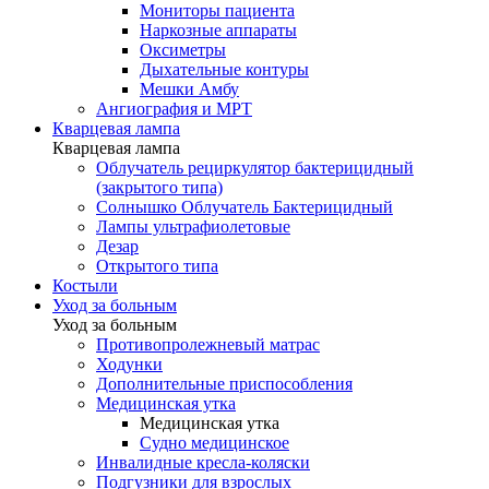
Мониторы пациента
Наркозные аппараты
Оксиметры
Дыхательные контуры
Мешки Амбу
Ангиография и МРТ
Кварцевая лампа
Кварцевая лампа
Облучатель рециркулятор бактерицидный
(закрытого типа)
Солнышко Облучатель Бактерицидный
Лампы ультрафиолетовые
Дезар
Открытого типа
Костыли
Уход за больным
Уход за больным
Противопролежневый матрас
Ходунки
Дополнительные приспособления
Медицинская утка
Медицинская утка
Судно медицинское
Инвалидные кресла-коляски
Подгузники для взрослых