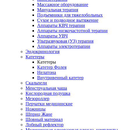
Массажное оборудование
Мануальная терапия
Подъемники для тяжелобольных
Сухое и подводное вытяжение
Аппараты КВЧ терапии
Аппараты низкочастотной терапии
Аппараты УВЧ
Ультразвуковая (УЗ) терапия
Аппараты электротерапии
Эндокринология
Катетеры
Катетеры
Катетер Фолея
Нелатона
Внутривенный катетер
Скальпели
Менструальная чаша
Кислородная подушка
Мезороллер
Перчатки медицинские
Ножницы
Шприц Жане
Шовный материал
Лобный рефлектор
Медицинская одноразовая одежда, комплекты