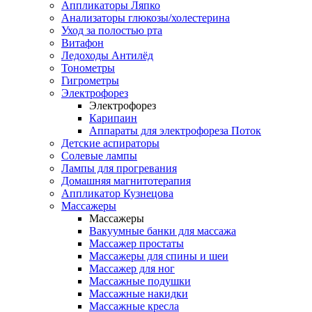
Аппликаторы Ляпко
Анализаторы глюкозы/холестерина
Уход за полостью рта
Витафон
Ледоходы Антилёд
Тонометры
Гигрометры
Электрофорез
Электрофорез
Карипаин
Аппараты для электрофореза Поток
Детские аспираторы
Солевые лампы
Лампы для прогревания
Домашняя магнитотерапия
Аппликатор Кузнецова
Массажеры
Массажеры
Вакуумные банки для массажа
Массажер простаты
Массажеры для спины и шеи
Массажер для ног
Массажные подушки
Массажные накидки
Массажные кресла