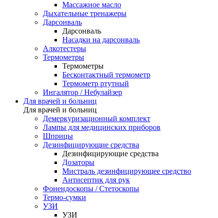
Массажное масло
Дыхательные тренажеры
Дарсонваль
Дарсонваль
Насадки на дарсонваль
Алкотестеры
Термометры
Термометры
Бесконтактный термометр
Термометр ртутный
Ингалятор / Небулайзер
Для врачей и больниц
Для врачей и больниц
Демеркуризационный комплект
Лампы для медицинских приборов
Шприцы
Дезинфицирующие средства
Дезинфицирующие средства
Дозаторы
Мистраль дезинфицирующее средство
Антисептик для рук
Фонендоскопы / Стетоскопы
Термо-сумки
УЗИ
УЗИ