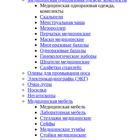
Медицинская одноразовая одежда,
комплекты
Скальпели
Менструальная чаша
Мезороллер
Перчатки медицинские
Маски медицинские
Многоразовые бахилы
Одноразовые бахилы
Гинекологические наборы
Шпатели медицинские
Салфетки спанлейс
Оливы для промывания носа
Электрокардиографы (ЭКГ)
Очки-лупы
Носилки
Негатоскопы
Медицинская мебель
Медицинская мебель
Лабораторная мебель
Стеллажи медицинские
Сейфы
Медицинские тумбы
Стойки медицинские