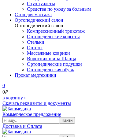
Стул туалеты
Средства по уходу за больным
Cтол для массажа
Ортопедический салон
Ортопедический салон
Компрессионный трикотаж
Ортопедические корсеты
Стельки
Ортезы
Массажные коврики
Воротник шина Шанца
Ортопедические подушки
Ортопедическая обувь
Прокат медтехники
0
0
₽
в корзину
›
Скачать реквизиты и документы
Коммерческое предложение
Найти
Доставка и Оплата