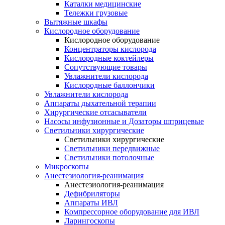
Каталки медицинские
Тележки грузовые
Вытяжные шкафы
Кислородное оборудование
Кислородное оборудование
Концентраторы кислорода
Кислородные коктейлеры
Сопутствующие товары
Увлажнители кислорода
Кислородные баллончики
Увлажнители кислорода
Аппараты дыхательной терапии
Хирургические отсасыватели
Насосы инфузионные и Дозаторы шприцевые
Светильники хирургические
Светильники хирургические
Светильники передвижные
Светильники потолочные
Микроскопы
Анестезиология-реанимация
Анестезиология-реанимация
Дефибриляторы
Аппараты ИВЛ
Компрессорное оборудование для ИВЛ
Ларингоскопы