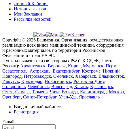
Личный Кабинет
История заказов
Мои Закладки
Рассылка новостей
Copyright © 2026 Башмедика.
Организация, осуществляющая
реализацию всех видов медицинской техники, оборудования
и расходных материалов по территории Российской
Федерации и стран ЕАЭС.
Пункты выдачи заказов в городах РФ (ТК СДЭК, Почта
России):
Архангельск
,
Воронеж
,
Киров
,
Мурманск
,
Пермь
,
Севастополь
,
Астрахань
,
Екатеринбург
,
Кострома
,
Нижний
Новгород
,
Петрозаводск
,
Смоленск
,
Хабаровск
,
Владивосток
,
Иркутск
,
Краснодар
,
Новосибирск
,
Ростов-на-Дону
,
Ставрополь
,
Челябинск
,
Волгоград
,
Казань
,
Красноярск
,
Омск
,
Самара
,
Тюмень
,
Чита
,
Вологда
,
Калининград
,
Москва
,
Оренбург
,
Санкт-Петербург
,
Улан-Удэ
,
Ярославль
Вход в личный кабинет
Регистрация
E-mail