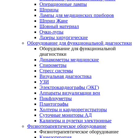
Операционные лампы
Шприцы
Лампы для медицинских приборов
Шприц Жане
Шовный материал
Очки-лупы
Лазеры хирургические
Оборудование для функциональной диагностики
Оборудование для функциональной
диагностики
Динамометры медицинские
Спирометры
Стресс системы
Визуальная диагностика
УЗИ
Электрокардиографы (ЭКГ)
Аппараты визуализации вен
Пикфлоуметры
Плантографы
Холтеры и кардиорегистраторы
Суточные мониторы АД
Калиперы и рулетки электронные
Физиотерапевтическое оборудование
Физиотерапевтическое оборудование
Кинезотерапия