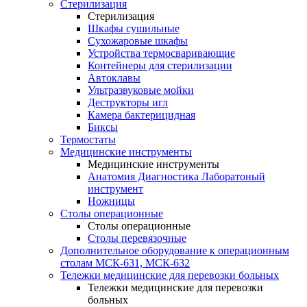
Стерилизация
Стерилизация
Шкафы сушильные
Сухожаровые шкафы
Устройства термосваривающие
Контейнеры для стерилизации
Автоклавы
Ультразвуковые мойки
Деструкторы игл
Камера бактерицидная
Биксы
Термостаты
Медицинские инструменты
Медицинские инструменты
Анатомия Диагностика Лаборатоный
инструмент
Ножницы
Столы операционные
Столы операционные
Столы перевязочные
Дополнительное оборудование к операционным
столам МСК-631, МСК-632
Тележки медицинские для перевозки больных
Тележки медицинские для перевозки
больных