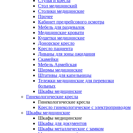
Cтулья и кресла
Стол медицинский
Столики медицинские
Прочее
Кабинет предрейсового осмотра
Мебель для раздевалок
Медицинские кровати
Кушетки медицинские
Донорское кресло
Кресло пациента
Диваны для зоны ожидания
Скамейки
Мебель Армейская
Ширмы медицинские
Штативы для капельницы
Тележки медицинские для перевозки
больных
Шкафы медицинские
Гинекологические кресла
Гинекологические кресла
Кресло гинекологическое с электроприводом
Шкафы медицинские
Шкафы медицинские
Шкафы для документов
Шкафы металлические с замком