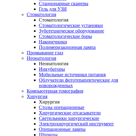
Стационарные сканеры
Гель для УЗИ
Стоматология
Стоматология
Стоматологические установки
Зуботехническое оборудование
Стоматологические боры
Наконечники
Полимеризационная лампа
Промывание глаз
Неонатология
Неонатология
Инкубаторы
Мобильные источники питания
Облучатели фототерапевтические для
новорожденных
Компьютерная томография
Хирургия
Хирургия
Столы операционные
Хирургические отсасыватели
Светильники хирургические
Электрохирургический инструмент
Операционные лампы
Шприцы