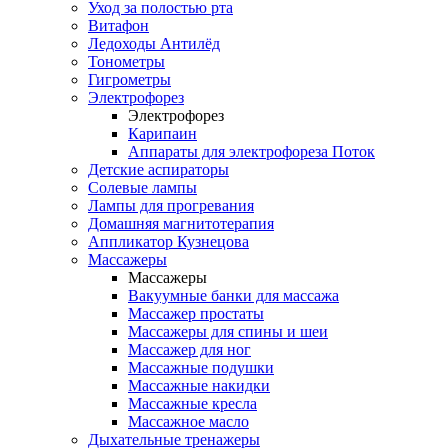
Уход за полостью рта
Витафон
Ледоходы Антилёд
Тонометры
Гигрометры
Электрофорез
Электрофорез
Карипаин
Аппараты для электрофореза Поток
Детские аспираторы
Солевые лампы
Лампы для прогревания
Домашняя магнитотерапия
Аппликатор Кузнецова
Массажеры
Массажеры
Вакуумные банки для массажа
Массажер простаты
Массажеры для спины и шеи
Массажер для ног
Массажные подушки
Массажные накидки
Массажные кресла
Массажное масло
Дыхательные тренажеры