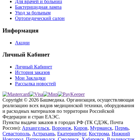
Для врачей и больниц
Бактерицидная лампа
Уход за больным
Ортопедический салон
Информация
Акции
Личный Кабинет
Личный Кабинет
История заказов
Мои Закладки
Рассылка новостей
Copyright © 2026 Башмедика.
Организация, осуществляющая
реализацию всех видов медицинской техники, оборудования
и расходных материалов по территории Российской
Федерации и стран ЕАЭС.
Пункты выдачи заказов в городах РФ (ТК СДЭК, Почта
России):
Архангельск
,
Воронеж
,
Киров
,
Мурманск
,
Пермь
,
Севастополь
,
Астрахань
,
Екатеринбург
,
Кострома
,
Нижний
Новгород
,
Петрозаводск
,
Смоленск
,
Хабаровск
,
Владивосток
,