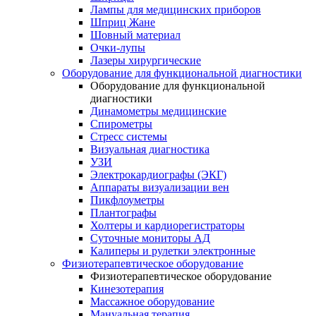
Лампы для медицинских приборов
Шприц Жане
Шовный материал
Очки-лупы
Лазеры хирургические
Оборудование для функциональной диагностики
Оборудование для функциональной
диагностики
Динамометры медицинские
Спирометры
Стресс системы
Визуальная диагностика
УЗИ
Электрокардиографы (ЭКГ)
Аппараты визуализации вен
Пикфлоуметры
Плантографы
Холтеры и кардиорегистраторы
Суточные мониторы АД
Калиперы и рулетки электронные
Физиотерапевтическое оборудование
Физиотерапевтическое оборудование
Кинезотерапия
Массажное оборудование
Мануальная терапия