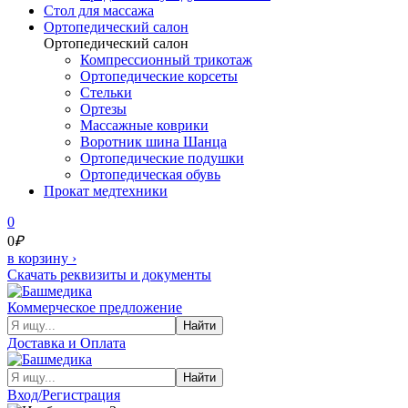
Cтол для массажа
Ортопедический салон
Ортопедический салон
Компрессионный трикотаж
Ортопедические корсеты
Стельки
Ортезы
Массажные коврики
Воротник шина Шанца
Ортопедические подушки
Ортопедическая обувь
Прокат медтехники
0
0
₽
в корзину
›
Скачать реквизиты и документы
Коммерческое предложение
Найти
Доставка и Оплата
Найти
Вход/Регистрация