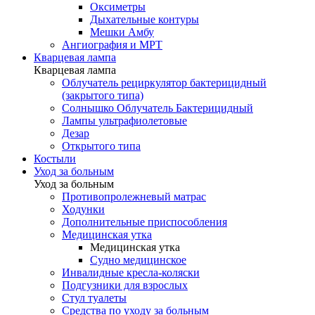
Оксиметры
Дыхательные контуры
Мешки Амбу
Ангиография и МРТ
Кварцевая лампа
Кварцевая лампа
Облучатель рециркулятор бактерицидный
(закрытого типа)
Солнышко Облучатель Бактерицидный
Лампы ультрафиолетовые
Дезар
Открытого типа
Костыли
Уход за больным
Уход за больным
Противопролежневый матрас
Ходунки
Дополнительные приспособления
Медицинская утка
Медицинская утка
Судно медицинское
Инвалидные кресла-коляски
Подгузники для взрослых
Стул туалеты
Средства по уходу за больным