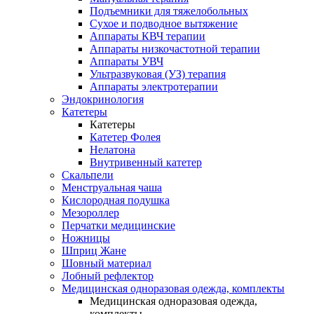
Подъемники для тяжелобольных
Сухое и подводное вытяжение
Аппараты КВЧ терапии
Аппараты низкочастотной терапии
Аппараты УВЧ
Ультразвуковая (УЗ) терапия
Аппараты электротерапии
Эндокринология
Катетеры
Катетеры
Катетер Фолея
Нелатона
Внутривенный катетер
Скальпели
Менструальная чаша
Кислородная подушка
Мезороллер
Перчатки медицинские
Ножницы
Шприц Жане
Шовный материал
Лобный рефлектор
Медицинская одноразовая одежда, комплекты
Медицинская одноразовая одежда,
комплекты