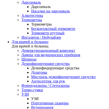
Дарсонваль
Дарсонваль
Насадки на дарсонваль
Алкотестеры
Термометры
Термометры
Бесконтактный термометр
Термометр ртутный
Ингалятор / Небулайзер
Для врачей и больниц
Для врачей и больниц
Демеркуризационный комплект
Лампы для медицинских приборов
Шприцы
Дезинфицирующие средства
Дезинфицирующие средства
Дозаторы
Мистраль дезинфицирующее средство
Антисептик для рук
Фонендоскопы / Стетоскопы
Термо-сумки
УЗИ
УЗИ
Портативные сканеры
Ветиринария