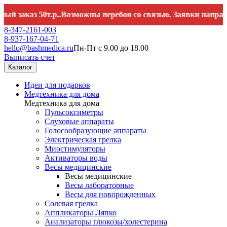
каз 50т.р..Возможны перебои со связью. Заявки направляйт
8-347-2161-003
8-937-167-04-71
hello@bashmedica.ru
Пн-Пт с 9.00 до 18.00
Выписать счет
Каталог
Идеи для подарков
Медтехника для дома
Медтехника для дома
Пульсоксиметры
Слуховые аппараты
Голосообразующие аппараты
Электрическая грелка
Миостимуляторы
Активаторы воды
Весы медицинские
Весы медицинские
Весы лабораторные
Весы для новорожденных
Солевая грелка
Аппликаторы Ляпко
Анализаторы глюкозы/холестерина