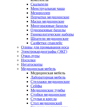
Скальпели
Менструальная чаша
Мезороллер
Перчатки медицинские
Маски медицинские
Многоразовые бахилы
Одноразовые бахилы
Гинекологические наборы
Шпатели медицинские
Салфетки спанлейс
Оливы для промывания носа
Электрокардиографы (ЭКГ)
Очки-лупы
Носилки
Негатоскопы
Медицинская мебель
Медицинская мебель
Лабораторная мебель
Стеллажи медицинские
Сейфы
Медицинские тумбы
Стойки медицинские
Cтулья и кресла
Стол медицинский