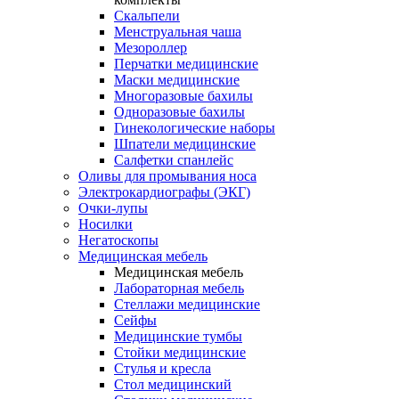
Скальпели
Менструальная чаша
Мезороллер
Перчатки медицинские
Маски медицинские
Многоразовые бахилы
Одноразовые бахилы
Гинекологические наборы
Шпатели медицинские
Салфетки спанлейс
Оливы для промывания носа
Электрокардиографы (ЭКГ)
Очки-лупы
Носилки
Негатоскопы
Медицинская мебель
Медицинская мебель
Лабораторная мебель
Стеллажи медицинские
Сейфы
Медицинские тумбы
Стойки медицинские
Cтулья и кресла
Стол медицинский