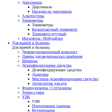
Дарсонваль
Дарсонваль
Насадки на дарсонваль
Алкотестеры
Термометры
Термометры
Бесконтактный термометр
Термометр ртутный
Ингалятор / Небулайзер
Для врачей и больниц
Для врачей и больниц
Демеркуризационный комплект
Лампы для медицинских приборов
Шприцы
Дезинфицирующие средства
Дезинфицирующие средства
Дозаторы
Мистраль дезинфицирующее средство
Антисептик для рук
Фонендоскопы / Стетоскопы
Термо-сумки
УЗИ
УЗИ
Портативные сканеры
Ветиринария