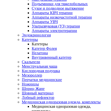
Подъемники для тяжелобольных
Сухое и подводное вытяжение
Аппараты КВЧ терапии
Аппараты низкочастотной терапии
Аппараты УВЧ
Ультразвуковая (УЗ) терапия
Аппараты электротерапии
Эндокринология
Катетеры
Катетеры
Катетер Фолея
Нелатона
Внутривенный катетер
Скальпели
Менструальная чаша
Кислородная подушка
Мезороллер
Перчатки медицинские
Ножницы
Шприц Жане
Шовный материал
Лобный рефлектор
Медицинская одноразовая одежда, комплекты
Медицинская одноразовая одежда,
комплекты