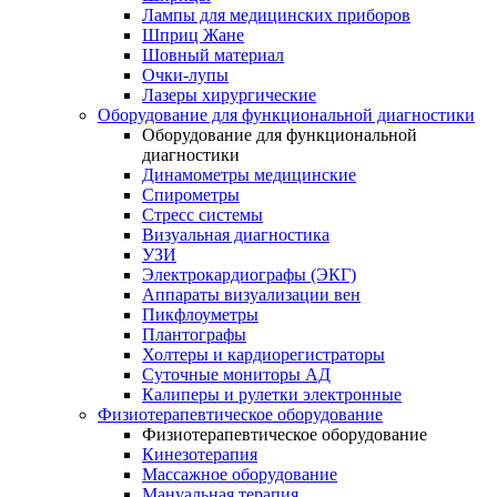
Лампы для медицинских приборов
Шприц Жане
Шовный материал
Очки-лупы
Лазеры хирургические
Оборудование для функциональной диагностики
Оборудование для функциональной
диагностики
Динамометры медицинские
Спирометры
Стресс системы
Визуальная диагностика
УЗИ
Электрокардиографы (ЭКГ)
Аппараты визуализации вен
Пикфлоуметры
Плантографы
Холтеры и кардиорегистраторы
Суточные мониторы АД
Калиперы и рулетки электронные
Физиотерапевтическое оборудование
Физиотерапевтическое оборудование
Кинезотерапия
Массажное оборудование
Мануальная терапия