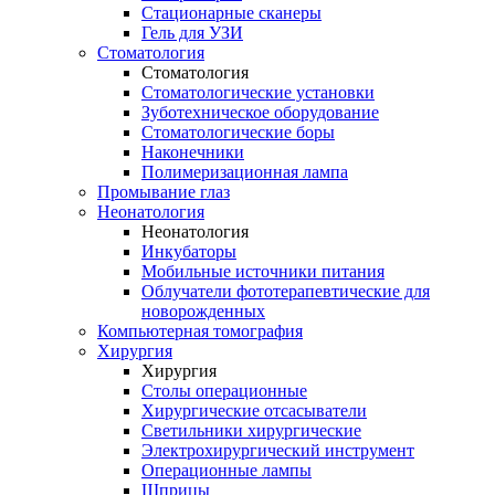
Стационарные сканеры
Гель для УЗИ
Стоматология
Стоматология
Стоматологические установки
Зуботехническое оборудование
Стоматологические боры
Наконечники
Полимеризационная лампа
Промывание глаз
Неонатология
Неонатология
Инкубаторы
Мобильные источники питания
Облучатели фототерапевтические для
новорожденных
Компьютерная томография
Хирургия
Хирургия
Столы операционные
Хирургические отсасыватели
Светильники хирургические
Электрохирургический инструмент
Операционные лампы
Шприцы