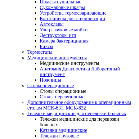
Шкафы сушильные
Сухожаровые шкафы
Устройства термосваривающие
Контейнеры для стерилизации
Автоклавы
Ультразвуковые мойки
Деструкторы игл
Камера бактерицидная
Биксы
Термостаты
Медицинские инструменты
Медицинские инструменты
Анатомия Диагностика Лаборатоный
инструмент
Ножницы
Столы операционные
Столы операционные
Столы перевязочные
Дополнительное оборудование к операционным
столам МСК-631, МСК-632
Тележки медицинские для перевозки больных
Тележки медицинские для перевозки
больных
Каталки медицинские
Тележки грузовые