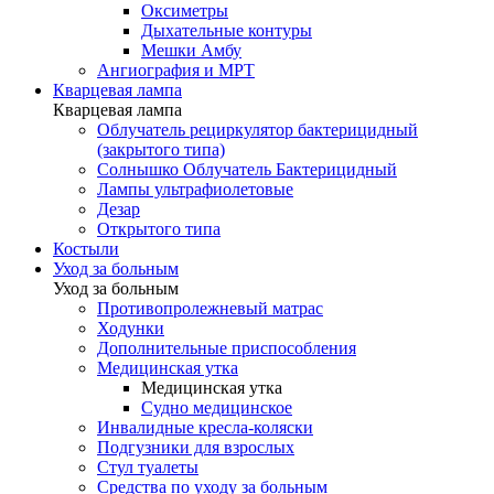
Оксиметры
Дыхательные контуры
Мешки Амбу
Ангиография и МРТ
Кварцевая лампа
Кварцевая лампа
Облучатель рециркулятор бактерицидный
(закрытого типа)
Солнышко Облучатель Бактерицидный
Лампы ультрафиолетовые
Дезар
Открытого типа
Костыли
Уход за больным
Уход за больным
Противопролежневый матрас
Ходунки
Дополнительные приспособления
Медицинская утка
Медицинская утка
Судно медицинское
Инвалидные кресла-коляски
Подгузники для взрослых
Стул туалеты
Средства по уходу за больным