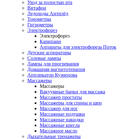
Уход за полостью рта
Витафон
Ледоходы Антилёд
Тонометры
Гигрометры
Электрофорез
Электрофорез
Карипаин
Аппараты для электрофореза Поток
Детские аспираторы
Солевые лампы
Лампы для прогревания
Домашняя магнитотерапия
Аппликатор Кузнецова
Массажеры
Массажеры
Вакуумные банки для массажа
Массажер простаты
Массажеры для спины и шеи
Массажер для ног
Массажные подушки
Массажные накидки
Массажные кресла
Массажное масло
Дыхательные тренажеры