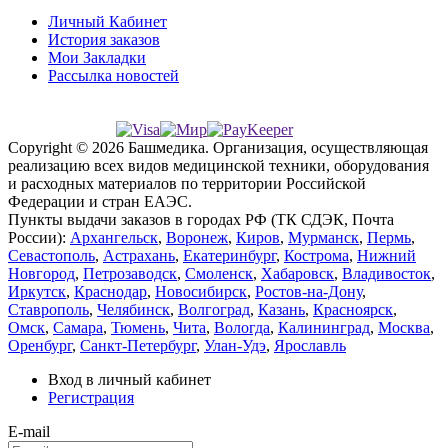
Личный Кабинет
История заказов
Мои Закладки
Рассылка новостей
Copyright © 2026 Башмедика.
Организация, осуществляющая
реализацию всех видов медицинской техники, оборудования
и расходных материалов по территории Российской
Федерации и стран ЕАЭС.
Пункты выдачи заказов в городах РФ (ТК СДЭК, Почта
России):
Архангельск
,
Воронеж
,
Киров
,
Мурманск
,
Пермь
,
Севастополь
,
Астрахань
,
Екатеринбург
,
Кострома
,
Нижний
Новгород
,
Петрозаводск
,
Смоленск
,
Хабаровск
,
Владивосток
,
Иркутск
,
Краснодар
,
Новосибирск
,
Ростов-на-Дону
,
Ставрополь
,
Челябинск
,
Волгоград
,
Казань
,
Красноярск
,
Омск
,
Самара
,
Тюмень
,
Чита
,
Вологда
,
Калининград
,
Москва
,
Оренбург
,
Санкт-Петербург
,
Улан-Удэ
,
Ярославль
Вход в личный кабинет
Регистрация
E-mail