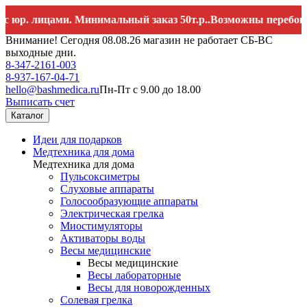
лицами. Минимальный заказ 50т.р..Возможны перебои со свя
Внимание! Сегодня 08.08.26 магазин не работает СБ-ВС
выходные дни.
8-347-2161-003
8-937-167-04-71
hello@bashmedica.ru
Пн-Пт с 9.00 до 18.00
Выписать счет
Каталог
Идеи для подарков
Медтехника для дома
Медтехника для дома
Пульсоксиметры
Слуховые аппараты
Голосообразующие аппараты
Электрическая грелка
Миостимуляторы
Активаторы воды
Весы медицинские
Весы медицинские
Весы лабораторные
Весы для новорожденных
Солевая грелка