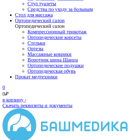
Стул туалеты
Средства по уходу за больным
Cтол для массажа
Ортопедический салон
Ортопедический салон
Компрессионный трикотаж
Ортопедические корсеты
Стельки
Ортезы
Массажные коврики
Воротник шина Шанца
Ортопедические подушки
Ортопедическая обувь
Прокат медтехники
0
0
₽
в корзину
›
Скачать реквизиты и документы