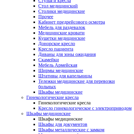
Cтулья и кресла
Стол медицинский
Столики медицинские
Прочее
Кабинет предрейсового осмотра
Мебель для раздевалок
Медицинские кровати
Кушетки медицинские
Донорское кресло
Кресло пациента
Диваны для зоны ожидания
Скамейки
Мебель Армейская
Ширмы медицинские
Штативы для капельницы
Тележки медицинские для перевозки
больных
Шкафы медицинские
Гинекологические кресла
Гинекологические кресла
Кресло гинекологическое с электроприводом
Шкафы медицинские
Шкафы медицинские
Шкафы для документов
Шкафы металлические с замком