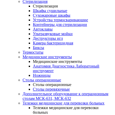
Стерилизация
Стерилизация
Шкафы сушильные
Сухожаровые шкафы
Устройства термосваривающие
Контейнеры для стерилизации
Автоклавы
Ультразвуковые мойки
Деструкторы игл
Камера бактерицидная
Биксы
Термостаты
Медицинские инструменты
Медицинские инструменты
Анатомия Диагностика Лаборатоный
инструмент
Ножницы
Столы операционные
Столы операционные
Столы перевязочные
Дополнительное оборудование к операционным
столам МСК-631, МСК-632
Тележки медицинские для перевозки больных
Тележки медицинские для перевозки
больных