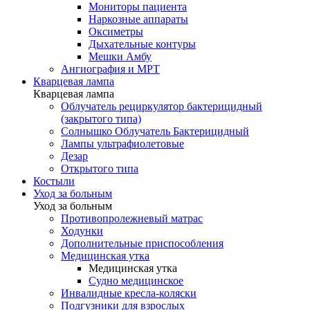
Мониторы пациента
Наркозные аппараты
Оксиметры
Дыхательные контуры
Мешки Амбу
Ангиография и МРТ
Кварцевая лампа
Кварцевая лампа
Облучатель рециркулятор бактерицидный
(закрытого типа)
Солнышко Облучатель Бактерицидный
Лампы ультрафиолетовые
Дезар
Открытого типа
Костыли
Уход за больным
Уход за больным
Противопролежневый матрас
Ходунки
Дополнительные приспособления
Медицинская утка
Медицинская утка
Судно медицинское
Инвалидные кресла-коляски
Подгузники для взрослых