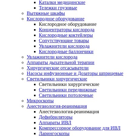
Каталки медицинские
Тележки грузовые
Вытяжные шкафы
Кислородное оборудование
Кислородное оборудование
Концентраторы кислорода
Кислородные коктейлеры
Сопутствующие товары
Увлажнители кислорода
Кислородные баллончики
Увлажнители кислорода
Аппараты дыхательной терапии
Хирургические отсасыватели
Насосы инфузионные и Дозаторы шприцевые
Светильники хирургические
Светильники хирургические
Светильники передвижные
Светильники потолочные
Микроскопы
Анестезиология-реанимация
Анестезиология-реанимация
Дефибриляторы
Аппараты ИВЛ
Компрессорное оборудование для ИВЛ
Ларингоскопы