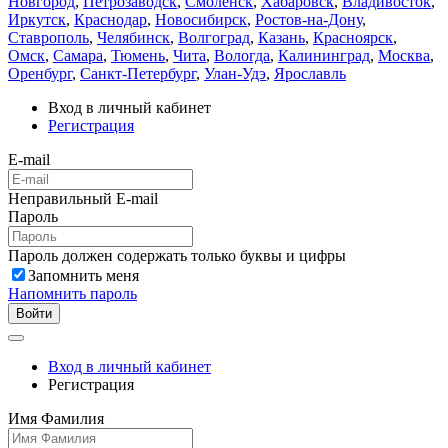
Новгород
,
Петрозаводск
,
Смоленск
,
Хабаровск
,
Владивосток
,
Иркутск
,
Краснодар
,
Новосибирск
,
Ростов-на-Дону
,
Ставрополь
,
Челябинск
,
Волгоград
,
Казань
,
Красноярск
,
Омск
,
Самара
,
Тюмень
,
Чита
,
Вологда
,
Калининград
,
Москва
,
Оренбург
,
Санкт-Петербург
,
Улан-Удэ
,
Ярославль
Вход в личный кабинет
Регистрация
E-mail
Неправильный E-mail
Пароль
Пароль должен содержать только буквы и цифры
Запомнить меня
Напомнить пароль
Войти
Вход в личный кабинет
Регистрация
Имя Фамилия