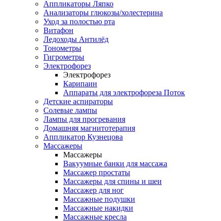
Аппликаторы Ляпко
Анализаторы глюкозы/холестерина
Уход за полостью рта
Витафон
Ледоходы Антилёд
Тонометры
Гигрометры
Электрофорез
Электрофорез
Карипаин
Аппараты для электрофореза Поток
Детские аспираторы
Солевые лампы
Лампы для прогревания
Домашняя магнитотерапия
Аппликатор Кузнецова
Массажеры
Массажеры
Вакуумные банки для массажа
Массажер простаты
Массажеры для спины и шеи
Массажер для ног
Массажные подушки
Массажные накидки
Массажные кресла