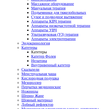
Массажное оборудование
Мануальная терапия
Подъемники для тяжелобольных
Сухое и подводное вытяжение
Аппараты КВЧ терапии
Аппараты низкочастотной терапии
Аппараты УВЧ
Ультразвуковая (УЗ) терапия
Аппараты электротерапии
Эндокринология
Катетеры
Катетеры
Катетер Фолея
Нелатона
Внутривенный катетер
Скальпели
Менструальная чаша
Кислородная подушка
Мезороллер
Перчатки медицинские
Ножницы
Шприц Жане
Шовный материал
Лобный рефлектор
Медицинская одноразовая одежда, комплекты