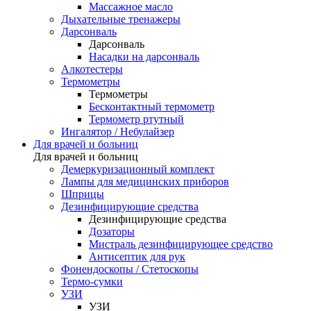
Массажное масло
Дыхательные тренажеры
Дарсонваль
Дарсонваль
Насадки на дарсонваль
Алкотестеры
Термометры
Термометры
Бесконтактный термометр
Термометр ртутный
Ингалятор / Небулайзер
Для врачей и больниц
Для врачей и больниц
Демеркуризационный комплект
Лампы для медицинских приборов
Шприцы
Дезинфицирующие средства
Дезинфицирующие средства
Дозаторы
Мистраль дезинфицирующее средство
Антисептик для рук
Фонендоскопы / Стетоскопы
Термо-сумки
УЗИ
УЗИ