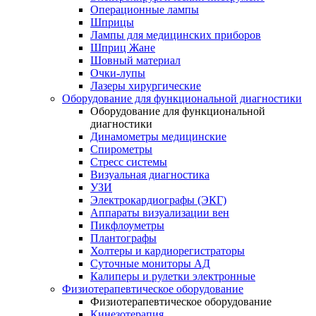
Операционные лампы
Шприцы
Лампы для медицинских приборов
Шприц Жане
Шовный материал
Очки-лупы
Лазеры хирургические
Оборудование для функциональной диагностики
Оборудование для функциональной
диагностики
Динамометры медицинские
Спирометры
Стресс системы
Визуальная диагностика
УЗИ
Электрокардиографы (ЭКГ)
Аппараты визуализации вен
Пикфлоуметры
Плантографы
Холтеры и кардиорегистраторы
Суточные мониторы АД
Калиперы и рулетки электронные
Физиотерапевтическое оборудование
Физиотерапевтическое оборудование
Кинезотерапия