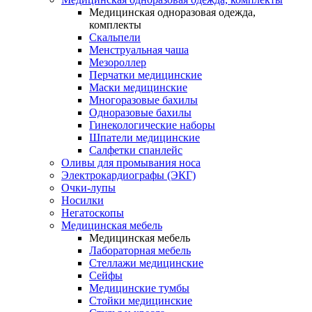
Медицинская одноразовая одежда,
комплекты
Скальпели
Менструальная чаша
Мезороллер
Перчатки медицинские
Маски медицинские
Многоразовые бахилы
Одноразовые бахилы
Гинекологические наборы
Шпатели медицинские
Салфетки спанлейс
Оливы для промывания носа
Электрокардиографы (ЭКГ)
Очки-лупы
Носилки
Негатоскопы
Медицинская мебель
Медицинская мебель
Лабораторная мебель
Стеллажи медицинские
Сейфы
Медицинские тумбы
Стойки медицинские