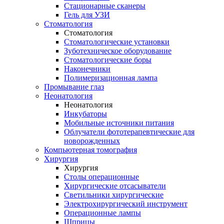
Стационарные сканеры
Гель для УЗИ
Стоматология
Стоматология
Стоматологические установки
Зуботехническое оборудование
Стоматологические боры
Наконечники
Полимеризационная лампа
Промывание глаз
Неонатология
Неонатология
Инкубаторы
Мобильные источники питания
Облучатели фототерапевтические для
новорожденных
Компьютерная томография
Хирургия
Хирургия
Столы операционные
Хирургические отсасыватели
Светильники хирургические
Электрохирургический инструмент
Операционные лампы
Шприцы