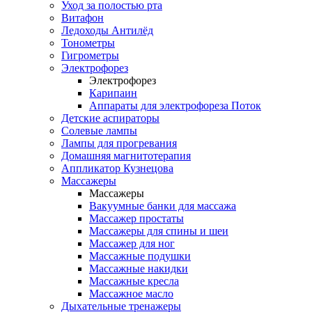
Уход за полостью рта
Витафон
Ледоходы Антилёд
Тонометры
Гигрометры
Электрофорез
Электрофорез
Карипаин
Аппараты для электрофореза Поток
Детские аспираторы
Солевые лампы
Лампы для прогревания
Домашняя магнитотерапия
Аппликатор Кузнецова
Массажеры
Массажеры
Вакуумные банки для массажа
Массажер простаты
Массажеры для спины и шеи
Массажер для ног
Массажные подушки
Массажные накидки
Массажные кресла
Массажное масло
Дыхательные тренажеры