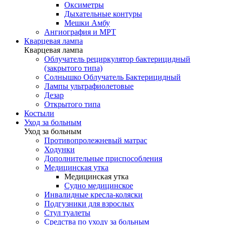
Оксиметры
Дыхательные контуры
Мешки Амбу
Ангиография и МРТ
Кварцевая лампа
Кварцевая лампа
Облучатель рециркулятор бактерицидный
(закрытого типа)
Солнышко Облучатель Бактерицидный
Лампы ультрафиолетовые
Дезар
Открытого типа
Костыли
Уход за больным
Уход за больным
Противопролежневый матрас
Ходунки
Дополнительные приспособления
Медицинская утка
Медицинская утка
Судно медицинское
Инвалидные кресла-коляски
Подгузники для взрослых
Стул туалеты
Средства по уходу за больным