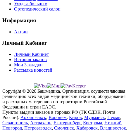
Уход за больным
Ортопедический салон
Информация
Акции
Личный Кабинет
Личный Кабинет
История заказов
Мои Закладки
Рассылка новостей
Copyright © 2026 Башмедика.
Организация, осуществляющая
реализацию всех видов медицинской техники, оборудования
и расходных материалов по территории Российской
Федерации и стран ЕАЭС.
Пункты выдачи заказов в городах РФ (ТК СДЭК, Почта
России):
Архангельск
,
Воронеж
,
Киров
,
Мурманск
,
Пермь
,
Севастополь
,
Астрахань
,
Екатеринбург
,
Кострома
,
Нижний
Новгород
,
Петрозаводск
,
Смоленск
,
Хабаровск
,
Владивосток
,