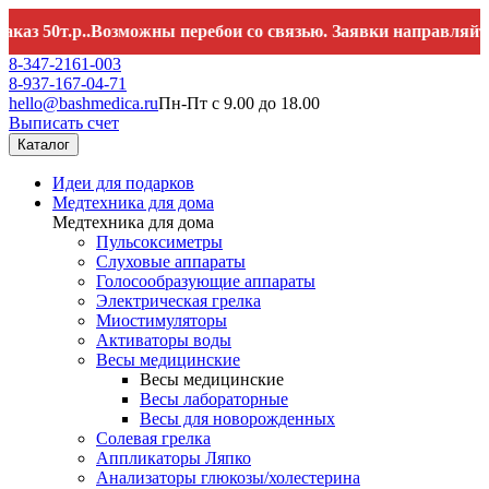
р..Возможны перебои со связью. Заявки направляйте на
hello
8-347-2161-003
8-937-167-04-71
hello@bashmedica.ru
Пн-Пт с 9.00 до 18.00
Выписать счет
Каталог
Идеи для подарков
Медтехника для дома
Медтехника для дома
Пульсоксиметры
Слуховые аппараты
Голосообразующие аппараты
Электрическая грелка
Миостимуляторы
Активаторы воды
Весы медицинские
Весы медицинские
Весы лабораторные
Весы для новорожденных
Солевая грелка
Аппликаторы Ляпко
Анализаторы глюкозы/холестерина