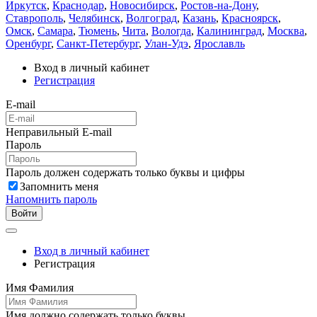
Иркутск
,
Краснодар
,
Новосибирск
,
Ростов-на-Дону
,
Ставрополь
,
Челябинск
,
Волгоград
,
Казань
,
Красноярск
,
Омск
,
Самара
,
Тюмень
,
Чита
,
Вологда
,
Калининград
,
Москва
,
Оренбург
,
Санкт-Петербург
,
Улан-Удэ
,
Ярославль
Вход в личный кабинет
Регистрация
E-mail
Неправильный E-mail
Пароль
Пароль должен содержать только буквы и цифры
Запомнить меня
Напомнить пароль
Войти
Вход в личный кабинет
Регистрация
Имя Фамилия
Имя должно содержать только буквы