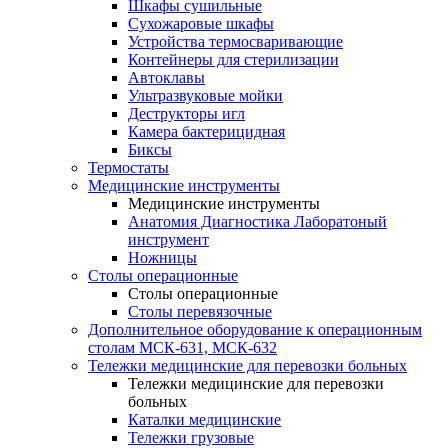
Шкафы сушильные
Сухожаровые шкафы
Устройства термосваривающие
Контейнеры для стерилизации
Автоклавы
Ультразвуковые мойки
Деструкторы игл
Камера бактерицидная
Биксы
Термостаты
Медицинские инструменты
Медицинские инструменты
Анатомия Диагностика Лаборатоный
инструмент
Ножницы
Столы операционные
Столы операционные
Столы перевязочные
Дополнительное оборудование к операционным
столам МСК-631, МСК-632
Тележки медицинские для перевозки больных
Тележки медицинские для перевозки
больных
Каталки медицинские
Тележки грузовые