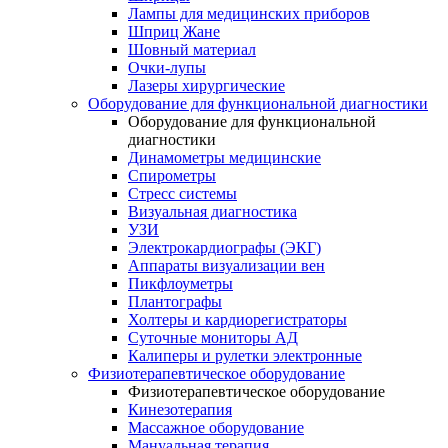
Лампы для медицинских приборов
Шприц Жане
Шовный материал
Очки-лупы
Лазеры хирургические
Оборудование для функциональной диагностики
Оборудование для функциональной
диагностики
Динамометры медицинские
Спирометры
Стресс системы
Визуальная диагностика
УЗИ
Электрокардиографы (ЭКГ)
Аппараты визуализации вен
Пикфлоуметры
Плантографы
Холтеры и кардиорегистраторы
Суточные мониторы АД
Калиперы и рулетки электронные
Физиотерапевтическое оборудование
Физиотерапевтическое оборудование
Кинезотерапия
Массажное оборудование
Мануальная терапия