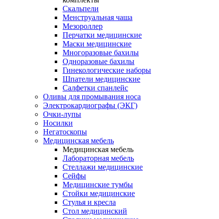
Скальпели
Менструальная чаша
Мезороллер
Перчатки медицинские
Маски медицинские
Многоразовые бахилы
Одноразовые бахилы
Гинекологические наборы
Шпатели медицинские
Салфетки спанлейс
Оливы для промывания носа
Электрокардиографы (ЭКГ)
Очки-лупы
Носилки
Негатоскопы
Медицинская мебель
Медицинская мебель
Лабораторная мебель
Стеллажи медицинские
Сейфы
Медицинские тумбы
Стойки медицинские
Cтулья и кресла
Стол медицинский