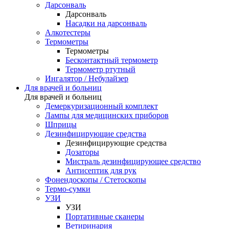
Дарсонваль
Дарсонваль
Насадки на дарсонваль
Алкотестеры
Термометры
Термометры
Бесконтактный термометр
Термометр ртутный
Ингалятор / Небулайзер
Для врачей и больниц
Для врачей и больниц
Демеркуризационный комплект
Лампы для медицинских приборов
Шприцы
Дезинфицирующие средства
Дезинфицирующие средства
Дозаторы
Мистраль дезинфицирующее средство
Антисептик для рук
Фонендоскопы / Стетоскопы
Термо-сумки
УЗИ
УЗИ
Портативные сканеры
Ветиринария