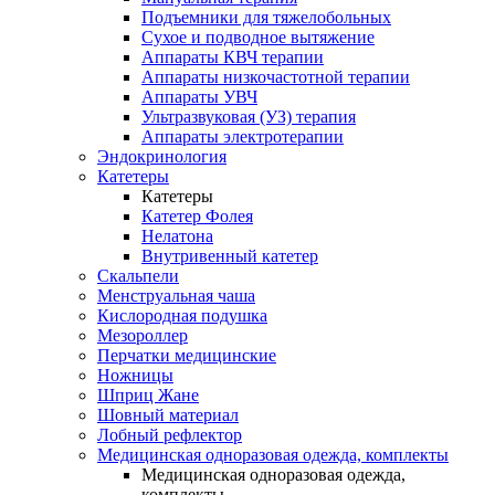
Подъемники для тяжелобольных
Сухое и подводное вытяжение
Аппараты КВЧ терапии
Аппараты низкочастотной терапии
Аппараты УВЧ
Ультразвуковая (УЗ) терапия
Аппараты электротерапии
Эндокринология
Катетеры
Катетеры
Катетер Фолея
Нелатона
Внутривенный катетер
Скальпели
Менструальная чаша
Кислородная подушка
Мезороллер
Перчатки медицинские
Ножницы
Шприц Жане
Шовный материал
Лобный рефлектор
Медицинская одноразовая одежда, комплекты
Медицинская одноразовая одежда,
комплекты