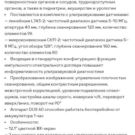
поверхностных органов и сосудов, труднодоступных
органов, а также в педиатрии, акушерстве и урологии
Поставляется в комплекте с ультразвуковыми датчиками:
— линейным L743-2: частотный диапазон датчика 5–10 МГц,
апертура 40 мм, глубина сканирования 120 мм, количество
элементов 96
— микроконвексным C611-2: частотный диапазон датчика 5–
8 МГц, угол обзора 128°, глубина сканирования 160 мм,
количество элементов 80
Входящая в стандартную конфигурацию функция
импульсного спектрального доплера повышает
информативность ультразвуковой диагностики
Преобразование изображения: управление плотностью
сканирования, общим контрастным разрешением,
межстрочной корреляцией, уровнем подавления спекл-
шумов, настройка шкалы серого, инверсия ч/б, переворот
вверх/вниз, поворот на 90°
Аппарат DUS 60 cпособен работать бесперебойно от
аккумулятора 1 час
Особенности:
— 12,1″ цветной ЖК-экран
— 2 коннектора для подключения ультразвуковых датчиков