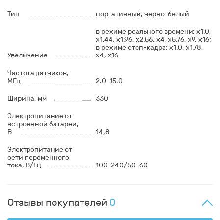
Тип
портативный, черно-белый
в режиме реального времени: х1.0,
х1.44, х1.96, х2.56, х4, х5.76, х9, х16;
в режиме стоп-кадра: х1.0, х1.78,
Увеличение
х4, х16
Частота датчиков,
МГц
2,0–15,0
Ширина, мм
330
Электропитание от
встроенной батареи,
В
14,8
Электропитание от
сети переменного
тока, В/Гц
100–240/50–60
Отзывы покупателей
0