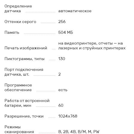
Определение
датчика
автоматическое
Оттенки серого
256
Память
504 МБ
на видеопринтере, отчеты — на
Печать изображений
лазерных и струйных принтерах
Пиктограммы, типы
130
Порт подключения
датчика, шт.
2
Программное
обеспечение
есть
Работа от встроенной
батареи, мин
60
Разрешение, точки
1024х768
Режимы
сканирования
В, 2В, 4В, В/М, М, PW