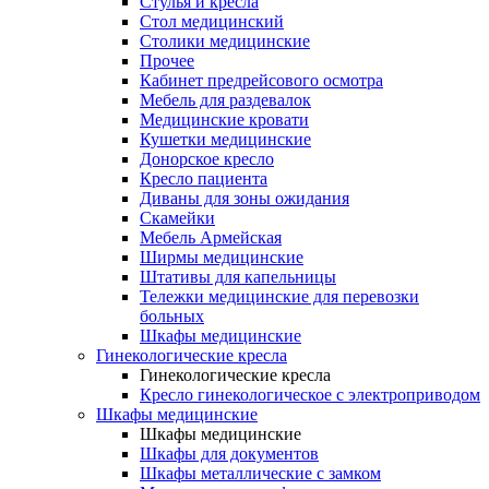
Cтулья и кресла
Стол медицинский
Столики медицинские
Прочее
Кабинет предрейсового осмотра
Мебель для раздевалок
Медицинские кровати
Кушетки медицинские
Донорское кресло
Кресло пациента
Диваны для зоны ожидания
Скамейки
Мебель Армейская
Ширмы медицинские
Штативы для капельницы
Тележки медицинские для перевозки
больных
Шкафы медицинские
Гинекологические кресла
Гинекологические кресла
Кресло гинекологическое с электроприводом
Шкафы медицинские
Шкафы медицинские
Шкафы для документов
Шкафы металлические с замком