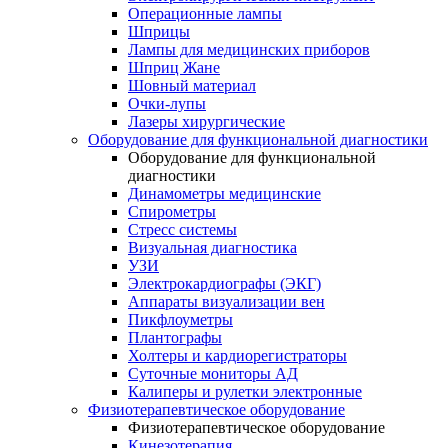
Операционные лампы
Шприцы
Лампы для медицинских приборов
Шприц Жане
Шовный материал
Очки-лупы
Лазеры хирургические
Оборудование для функциональной диагностики
Оборудование для функциональной
диагностики
Динамометры медицинские
Спирометры
Стресс системы
Визуальная диагностика
УЗИ
Электрокардиографы (ЭКГ)
Аппараты визуализации вен
Пикфлоуметры
Плантографы
Холтеры и кардиорегистраторы
Суточные мониторы АД
Калиперы и рулетки электронные
Физиотерапевтическое оборудование
Физиотерапевтическое оборудование
Кинезотерапия