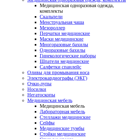
Медицинская одноразовая одежда,
комплекты
Скальпели
Менструальная чаша
Мезороллер
Перчатки медицинские
Маски медицинские
Многоразовые бахилы
Одноразовые бахилы
Гинекологические наборы
Шпатели медицинские
Салфетки спанлейс
Оливы для промывания носа
Электрокардиографы (ЭКГ)
Очки-лупы
Носилки
Негатоскопы
Медицинская мебель
Медицинская мебель
Лабораторная мебель
Стеллажи медицинские
Сейфы
Медицинские тумбы
Стойки медицинские