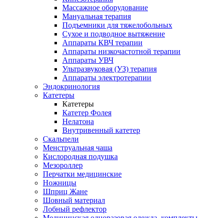
Массажное оборудование
Мануальная терапия
Подъемники для тяжелобольных
Сухое и подводное вытяжение
Аппараты КВЧ терапии
Аппараты низкочастотной терапии
Аппараты УВЧ
Ультразвуковая (УЗ) терапия
Аппараты электротерапии
Эндокринология
Катетеры
Катетеры
Катетер Фолея
Нелатона
Внутривенный катетер
Скальпели
Менструальная чаша
Кислородная подушка
Мезороллер
Перчатки медицинские
Ножницы
Шприц Жане
Шовный материал
Лобный рефлектор
Медицинская одноразовая одежда, комплекты