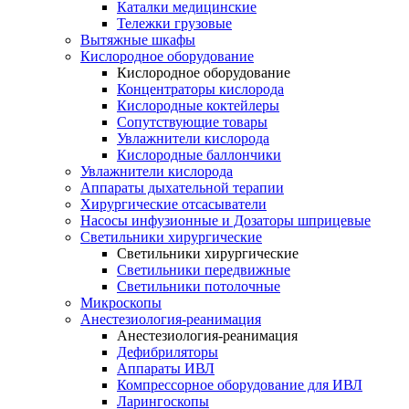
Каталки медицинские
Тележки грузовые
Вытяжные шкафы
Кислородное оборудование
Кислородное оборудование
Концентраторы кислорода
Кислородные коктейлеры
Сопутствующие товары
Увлажнители кислорода
Кислородные баллончики
Увлажнители кислорода
Аппараты дыхательной терапии
Хирургические отсасыватели
Насосы инфузионные и Дозаторы шприцевые
Светильники хирургические
Светильники хирургические
Светильники передвижные
Светильники потолочные
Микроскопы
Анестезиология-реанимация
Анестезиология-реанимация
Дефибриляторы
Аппараты ИВЛ
Компрессорное оборудование для ИВЛ
Ларингоскопы