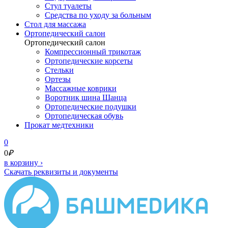
Стул туалеты
Средства по уходу за больным
Cтол для массажа
Ортопедический салон
Ортопедический салон
Компрессионный трикотаж
Ортопедические корсеты
Стельки
Ортезы
Массажные коврики
Воротник шина Шанца
Ортопедические подушки
Ортопедическая обувь
Прокат медтехники
0
0
₽
в корзину
›
Скачать реквизиты и документы