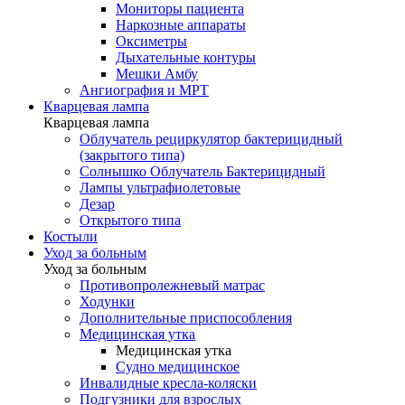
Мониторы пациента
Наркозные аппараты
Оксиметры
Дыхательные контуры
Мешки Амбу
Ангиография и МРТ
Кварцевая лампа
Кварцевая лампа
Облучатель рециркулятор бактерицидный
(закрытого типа)
Солнышко Облучатель Бактерицидный
Лампы ультрафиолетовые
Дезар
Открытого типа
Костыли
Уход за больным
Уход за больным
Противопролежневый матрас
Ходунки
Дополнительные приспособления
Медицинская утка
Медицинская утка
Судно медицинское
Инвалидные кресла-коляски
Подгузники для взрослых