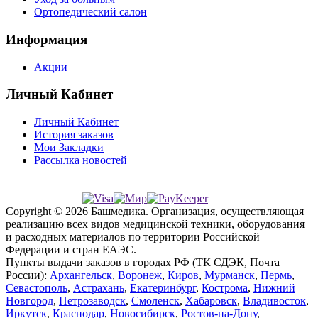
Ортопедический салон
Информация
Акции
Личный Кабинет
Личный Кабинет
История заказов
Мои Закладки
Рассылка новостей
Copyright © 2026 Башмедика.
Организация, осуществляющая
реализацию всех видов медицинской техники, оборудования
и расходных материалов по территории Российской
Федерации и стран ЕАЭС.
Пункты выдачи заказов в городах РФ (ТК СДЭК, Почта
России):
Архангельск
,
Воронеж
,
Киров
,
Мурманск
,
Пермь
,
Севастополь
,
Астрахань
,
Екатеринбург
,
Кострома
,
Нижний
Новгород
,
Петрозаводск
,
Смоленск
,
Хабаровск
,
Владивосток
,
Иркутск
,
Краснодар
,
Новосибирск
,
Ростов-на-Дону
,