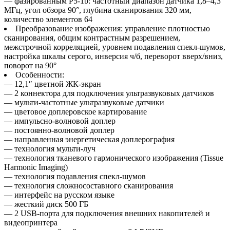
— фазированным P5-1b: частотный диапазон датчика 1,8–4,3
МГц, угол обзора 90°, глубина сканирования 320 мм,
количество элементов 64
Преобразование изображения: управление плотностью
сканирования, общим контрастным разрешением,
межстрочной корреляцией, уровнем подавления спекл-шумов,
настройка шкалы серого, инверсия ч/б, переворот вверх/вниз,
поворот на 90°
Особенности:
— 12,1″ цветной ЖК-экран
— 2 коннектора для подключения ультразвуковых датчиков
— мульти-частотные ультразвуковые датчики
— цветовое доплеровское картирование
— импульсно-волновой доплер
— постоянно-волновой доплер
— направленная энергетическая доплерография
— технология мульти-луч
— технология тканевого гармонического изображения (Tissue
Harmonic Imaging)
— технология подавления спекл-шумов
— технология сложносоставного сканирования
— интерфейс на русском языке
— жесткий диск 500 ГБ
— 2 USB-порта для подключения внешних накопителей и
видеопринтера