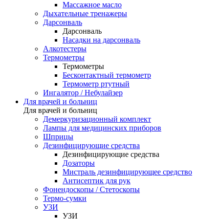
Массажное масло
Дыхательные тренажеры
Дарсонваль
Дарсонваль
Насадки на дарсонваль
Алкотестеры
Термометры
Термометры
Бесконтактный термометр
Термометр ртутный
Ингалятор / Небулайзер
Для врачей и больниц
Для врачей и больниц
Демеркуризационный комплект
Лампы для медицинских приборов
Шприцы
Дезинфицирующие средства
Дезинфицирующие средства
Дозаторы
Мистраль дезинфицирующее средство
Антисептик для рук
Фонендоскопы / Стетоскопы
Термо-сумки
УЗИ
УЗИ