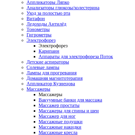
Аппликаторы Ляпко
Анализаторы глюкозы/холестерина
Уход за полостью рта
Витафон
Ледоходы Антилёд
Тонометры
Гигрометры
Электрофорез
Электрофорез
Карипаин
Аппараты для электрофореза Поток
Детские аспираторы
Солевые лампы
Лампы для прогревания
Домашняя магнитотерапия
Аппликатор Кузнецова
Массажеры
Массажеры
Вакуумные банки для массажа
Массажер простаты
Массажеры для спины и шеи
Массажер для ног
Массажные подушки
Массажные накидки
Массажные кресла