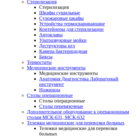
Стерилизация
Стерилизация
Шкафы сушильные
Сухожаровые шкафы
Устройства термосваривающие
Контейнеры для стерилизации
Автоклавы
Ультразвуковые мойки
Деструкторы игл
Камера бактерицидная
Биксы
Термостаты
Медицинские инструменты
Медицинские инструменты
Анатомия Диагностика Лаборатоный
инструмент
Ножницы
Столы операционные
Столы операционные
Столы перевязочные
Дополнительное оборудование к операционным
столам МСК-631, МСК-632
Тележки медицинские для перевозки больных
Тележки медицинские для перевозки
больных