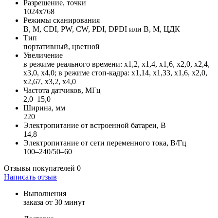
Разрешение, точки
1024х768
Режимы сканирования
B, M, CDI, PW, CW, PDI, DPDI или B, M, ЦДК
Тип
портативный, цветной
Увеличение
в режиме реального времени: х1,2, х1,4, х1,6, х2,0, х2,4,
х3,0, х4,0; в режиме стоп-кадра: х1,14, х1,33, х1,6, х2,0,
х2,67, х3,2, х4,0
Частота датчиков, МГц
2,0–15,0
Ширина, мм
220
Электропитание от встроенной батареи, В
14,8
Электропитание от сети переменного тока, В/Гц
100–240/50–60
Отзывы покупателей
0
Написать отзыв
Выполнения
заказа от 30 минут