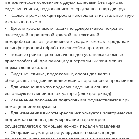
металлическое основание с двумя колесами без тормоза,
сиденья, спинки, подголовника, опор для ног, опор для рук
Каркас и рамы секций кресла изготовлены из стальных труб
и стального листа
Детали кресла имеют защитно-декоративное покрытие
эпоксидной порошковой краской, нетоксичной,
пожаробезопасной, устойчивой к ударам, сколам, средствам
дезинфекционной обработки способом протирания
Боковые рейки предназначены для установки съемных
приспособлений при помощи универсальных зажимов из
нержавеющей стали
Сиденье, спинка, подголовник, опоры для колен
облицованы гладкой винилискожей с поролоновой прослойкой
Для изменения угла подъема сиденья и спинки
используются линейные актуаторы (электропривод)
Изменение положения подголовника осуществляется при
помощи пневмопружины
Для изменения высоты кресла используется электрическая
подъемная колонна, регулирование параметров
осуществляется с помощью ножной педали управления
Опорами служат две регулируемые ножки спереди
основания, и два колеса, установленные на основание сзади