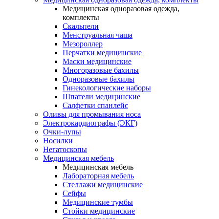
Медицинская одноразовая одежда,
комплекты
Скальпели
Менструальная чаша
Мезороллер
Перчатки медицинские
Маски медицинские
Многоразовые бахилы
Одноразовые бахилы
Гинекологические наборы
Шпатели медицинские
Салфетки спанлейс
Оливы для промывания носа
Электрокардиографы (ЭКГ)
Очки-лупы
Носилки
Негатоскопы
Медицинская мебель
Медицинская мебель
Лабораторная мебель
Стеллажи медицинские
Сейфы
Медицинские тумбы
Стойки медицинские