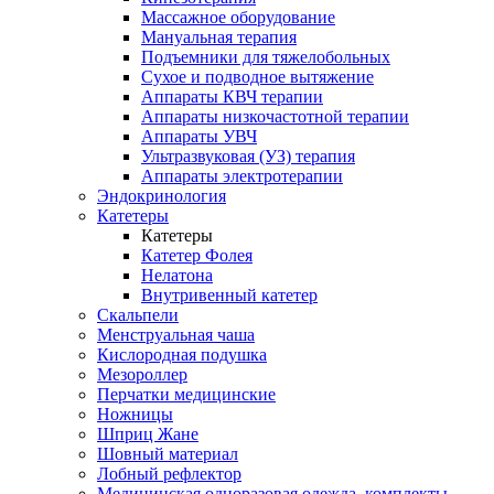
Массажное оборудование
Мануальная терапия
Подъемники для тяжелобольных
Сухое и подводное вытяжение
Аппараты КВЧ терапии
Аппараты низкочастотной терапии
Аппараты УВЧ
Ультразвуковая (УЗ) терапия
Аппараты электротерапии
Эндокринология
Катетеры
Катетеры
Катетер Фолея
Нелатона
Внутривенный катетер
Скальпели
Менструальная чаша
Кислородная подушка
Мезороллер
Перчатки медицинские
Ножницы
Шприц Жане
Шовный материал
Лобный рефлектор
Медицинская одноразовая одежда, комплекты