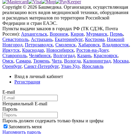
Copyright © 2026 Башмедика.
Организация, осуществляющая
реализацию всех видов медицинской техники, оборудования
и расходных материалов по территории Российской
Федерации и стран ЕАЭС.
Пункты выдачи заказов в городах РФ (ТК СДЭК, Почта
России):
Архангельск
,
Воронеж
,
Киров
,
Мурманск
,
Пермь
,
Севастополь
,
Астрахань
,
Екатеринбург
,
Кострома
,
Нижний
Новгород
,
Петрозаводск
,
Смоленск
,
Хабаровск
,
Владивосток
,
Иркутск
,
Краснодар
,
Новосибирск
,
Ростов-на-Дону
,
Ставрополь
,
Челябинск
,
Волгоград
,
Казань
,
Красноярск
,
Омск
,
Самара
,
Тюмень
,
Чита
,
Вологда
,
Калининград
,
Москва
,
Оренбург
,
Санкт-Петербург
,
Улан-Удэ
,
Ярославль
Вход в личный кабинет
Регистрация
E-mail
Неправильный E-mail
Пароль
Пароль должен содержать только буквы и цифры
Запомнить меня
Напомнить пароль