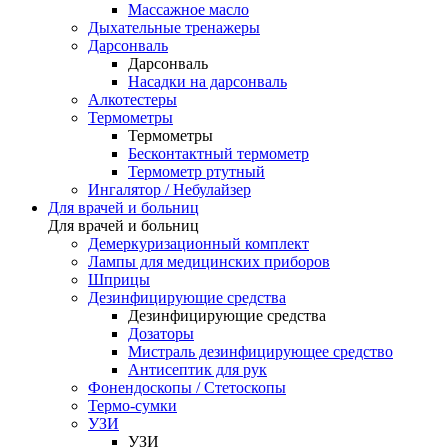
Массажное масло
Дыхательные тренажеры
Дарсонваль
Дарсонваль
Насадки на дарсонваль
Алкотестеры
Термометры
Термометры
Бесконтактный термометр
Термометр ртутный
Ингалятор / Небулайзер
Для врачей и больниц
Для врачей и больниц
Демеркуризационный комплект
Лампы для медицинских приборов
Шприцы
Дезинфицирующие средства
Дезинфицирующие средства
Дозаторы
Мистраль дезинфицирующее средство
Антисептик для рук
Фонендоскопы / Стетоскопы
Термо-сумки
УЗИ
УЗИ