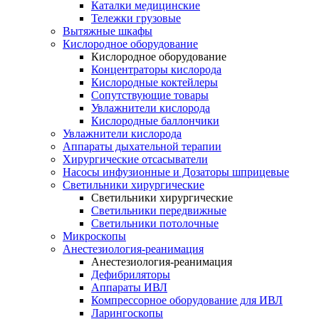
Каталки медицинские
Тележки грузовые
Вытяжные шкафы
Кислородное оборудование
Кислородное оборудование
Концентраторы кислорода
Кислородные коктейлеры
Сопутствующие товары
Увлажнители кислорода
Кислородные баллончики
Увлажнители кислорода
Аппараты дыхательной терапии
Хирургические отсасыватели
Насосы инфузионные и Дозаторы шприцевые
Светильники хирургические
Светильники хирургические
Светильники передвижные
Светильники потолочные
Микроскопы
Анестезиология-реанимация
Анестезиология-реанимация
Дефибриляторы
Аппараты ИВЛ
Компрессорное оборудование для ИВЛ
Ларингоскопы