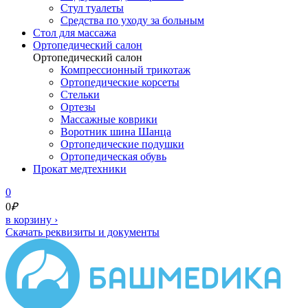
Стул туалеты
Средства по уходу за больным
Cтол для массажа
Ортопедический салон
Ортопедический салон
Компрессионный трикотаж
Ортопедические корсеты
Стельки
Ортезы
Массажные коврики
Воротник шина Шанца
Ортопедические подушки
Ортопедическая обувь
Прокат медтехники
0
0
₽
в корзину
›
Скачать реквизиты и документы