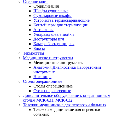
Стерилизация
Стерилизация
Шкафы сушильные
Сухожаровые шкафы
Устройства термосваривающие
Контейнеры для стерилизации
Автоклавы
Ультразвуковые мойки
Деструкторы игл
Камера бактерицидная
Биксы
Термостаты
Медицинские инструменты
Медицинские инструменты
Анатомия Диагностика Лаборатоный
инструмент
Ножницы
Столы операционные
Столы операционные
Столы перевязочные
Дополнительное оборудование к операционным
столам МСК-631, МСК-632
Тележки медицинские для перевозки больных
Тележки медицинские для перевозки
больных