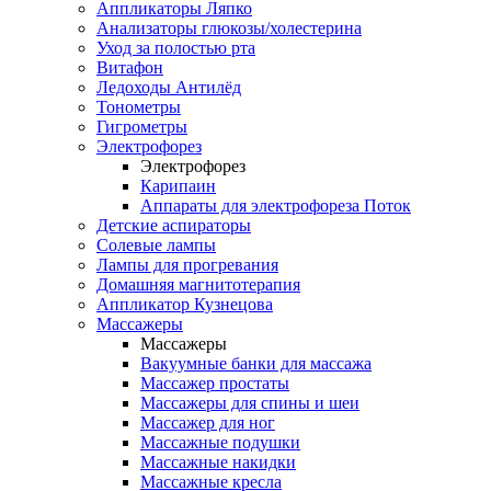
Аппликаторы Ляпко
Анализаторы глюкозы/холестерина
Уход за полостью рта
Витафон
Ледоходы Антилёд
Тонометры
Гигрометры
Электрофорез
Электрофорез
Карипаин
Аппараты для электрофореза Поток
Детские аспираторы
Солевые лампы
Лампы для прогревания
Домашняя магнитотерапия
Аппликатор Кузнецова
Массажеры
Массажеры
Вакуумные банки для массажа
Массажер простаты
Массажеры для спины и шеи
Массажер для ног
Массажные подушки
Массажные накидки
Массажные кресла