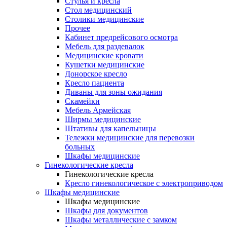
Cтулья и кресла
Стол медицинский
Столики медицинские
Прочее
Кабинет предрейсового осмотра
Мебель для раздевалок
Медицинские кровати
Кушетки медицинские
Донорское кресло
Кресло пациента
Диваны для зоны ожидания
Скамейки
Мебель Армейская
Ширмы медицинские
Штативы для капельницы
Тележки медицинские для перевозки
больных
Шкафы медицинские
Гинекологические кресла
Гинекологические кресла
Кресло гинекологическое с электроприводом
Шкафы медицинские
Шкафы медицинские
Шкафы для документов
Шкафы металлические с замком