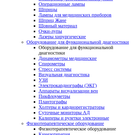
Операционные лампы
Шприцы
Лампы для медицинских приборов
Шприц Жане
Шовный материал
Очки-лупы
Лазеры хирургические
Оборудование для функциональной диагностики
Оборудование для функциональной
диагностики
Динамометры медицинские
Спирометры
Стресс системы
Визуальная диагностика
УЗИ
Электрокардиографы (ЭКГ)
Аппараты визуализации вен
Пикфлоуметры
Плантографы
Холтеры и кардиорегистраторы
Суточные мониторы АД
Калиперы и рулетки электронные
Физиотерапевтическое оборудование
Физиотерапевтическое оборудование
Кинезотерапия