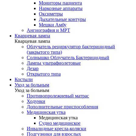
Мониторы пациента
Наркозные аппараты
Оксиметры
Дыхательные контуры
Мешки Амбу
Ангиография и МРТ
Кварцевая лампа
Кварцевая лампа
Облучатель рециркулятор бактерицидный
(закрытого типа)
Солнышко Облучатель Бактерицидный
Лампы ультрафиолетовые
Дезар
Открытого типа
Костыли
Уход за больным
Уход за больным
Противопролежневый матрас
Ходунки
Дополнительные приспособления
Медицинская утка
Медицинская утка
Судно медицинское
Инвалидные кресла-коляски
Подгузники для взрослых