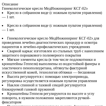
Описание
Гинекологическое кресло МедИнжиниринг КСГ-02э
Кресло в собранном виде (с ножным пультом управления)
— 1 шт.
Кресло в собранном виде (с ножным пультом управления)
— 1 шт.
Гинекологическое кресло МедИнжиниринг КСГ-02э для
проведения лечебно-диагностических процедур и осмотра
пациентов в лечебно-профилактических учреждениях
Сварной каркас изготовлен из стальных труб с нанесением
защитного порошкового полимерного покрытия
Мягкие элементы кресла (в том числе подлокотники и
кронштейны Геппеля) выполнены из водостойкой фанеры и
эластичного пенополиуретана, обтянуты фактурной
искусственной кожей, технология обтяжки — бесшовная
Высота регулируется с помощью электропривода,
регулировка осуществляется ножным пультом управления
Наклон спинной и тазовой секций регулируется
блокируемой газовой пружиной
Кронштейны Геппеля регулируются по высоте и углу
поворота, в нужном положении закрепляются ручкой-
фиксатором