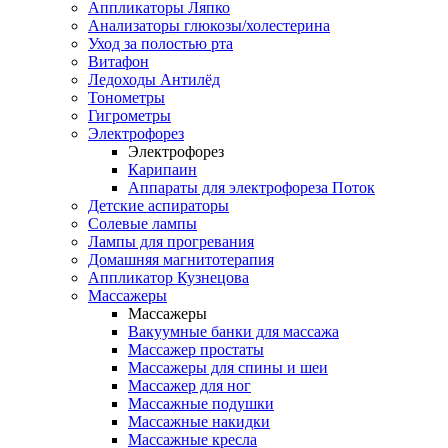
Аппликаторы Ляпко
Анализаторы глюкозы/холестерина
Уход за полостью рта
Витафон
Ледоходы Антилёд
Тонометры
Гигрометры
Электрофорез
Электрофорез
Карипаин
Аппараты для электрофореза Поток
Детские аспираторы
Солевые лампы
Лампы для прогревания
Домашняя магнитотерапия
Аппликатор Кузнецова
Массажеры
Массажеры
Вакуумные банки для массажа
Массажер простаты
Массажеры для спины и шеи
Массажер для ног
Массажные подушки
Массажные накидки
Массажные кресла