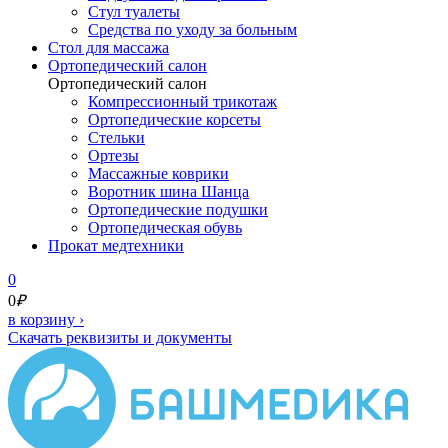
Стул туалеты
Средства по уходу за больным
Cтол для массажа
Ортопедический салон
Ортопедический салон
Компрессионный трикотаж
Ортопедические корсеты
Стельки
Ортезы
Массажные коврики
Воротник шина Шанца
Ортопедические подушки
Ортопедическая обувь
Прокат медтехники
0
0
₽
в корзину
›
Скачать реквизиты и документы