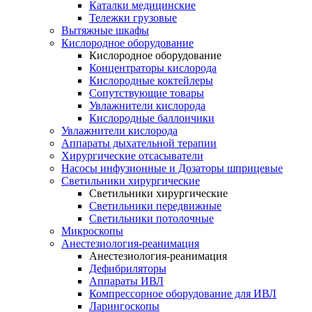
Каталки медицинские
Тележки грузовые
Вытяжные шкафы
Кислородное оборудование
Кислородное оборудование
Концентраторы кислорода
Кислородные коктейлеры
Сопутствующие товары
Увлажнители кислорода
Кислородные баллончики
Увлажнители кислорода
Аппараты дыхательной терапии
Хирургические отсасыватели
Насосы инфузионные и Дозаторы шприцевые
Светильники хирургические
Светильники хирургические
Светильники передвижные
Светильники потолочные
Микроскопы
Анестезиология-реанимация
Анестезиология-реанимация
Дефибриляторы
Аппараты ИВЛ
Компрессорное оборудование для ИВЛ
Ларингоскопы