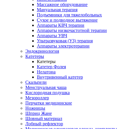
Массажное оборудование
Мануальная терапия
Подъемники для тяжелобольных
Сухое и подводное вытяжение
Аппараты КВЧ терапии
Аппараты низкочастотной терапии
Аппараты УВЧ
Ультразвуковая (УЗ) терапия
Аппараты электротерапии
Эндокринология
Катетеры
Катетеры
Катетер Фолея
Нелатона
Внутривенный катетер
Скальпели
Менструальная чаша
Кислородная подушка
Мезороллер
Перчатки медицинские
Ножницы
Шприц Жане
Шовный материал
Лобный рефлектор
Медицинская одноразовая одежда, комплекты