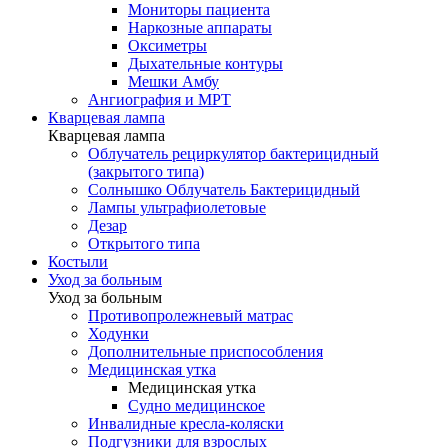
Мониторы пациента
Наркозные аппараты
Оксиметры
Дыхательные контуры
Мешки Амбу
Ангиография и МРТ
Кварцевая лампа
Кварцевая лампа
Облучатель рециркулятор бактерицидный
(закрытого типа)
Солнышко Облучатель Бактерицидный
Лампы ультрафиолетовые
Дезар
Открытого типа
Костыли
Уход за больным
Уход за больным
Противопролежневый матрас
Ходунки
Дополнительные приспособления
Медицинская утка
Медицинская утка
Судно медицинское
Инвалидные кресла-коляски
Подгузники для взрослых