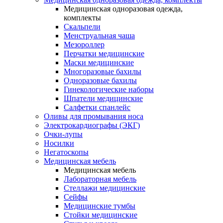
Медицинская одноразовая одежда,
комплекты
Скальпели
Менструальная чаша
Мезороллер
Перчатки медицинские
Маски медицинские
Многоразовые бахилы
Одноразовые бахилы
Гинекологические наборы
Шпатели медицинские
Салфетки спанлейс
Оливы для промывания носа
Электрокардиографы (ЭКГ)
Очки-лупы
Носилки
Негатоскопы
Медицинская мебель
Медицинская мебель
Лабораторная мебель
Стеллажи медицинские
Сейфы
Медицинские тумбы
Стойки медицинские