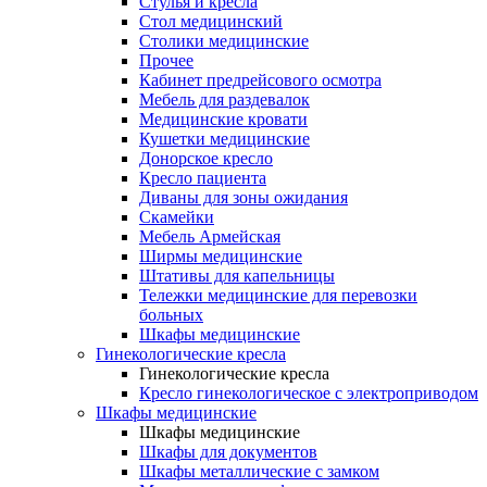
Cтулья и кресла
Стол медицинский
Столики медицинские
Прочее
Кабинет предрейсового осмотра
Мебель для раздевалок
Медицинские кровати
Кушетки медицинские
Донорское кресло
Кресло пациента
Диваны для зоны ожидания
Скамейки
Мебель Армейская
Ширмы медицинские
Штативы для капельницы
Тележки медицинские для перевозки
больных
Шкафы медицинские
Гинекологические кресла
Гинекологические кресла
Кресло гинекологическое с электроприводом
Шкафы медицинские
Шкафы медицинские
Шкафы для документов
Шкафы металлические с замком