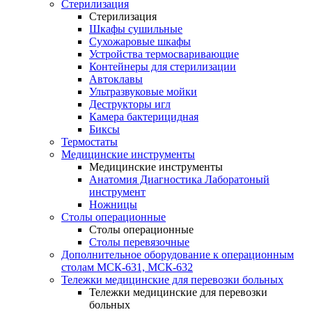
Стерилизация
Стерилизация
Шкафы сушильные
Сухожаровые шкафы
Устройства термосваривающие
Контейнеры для стерилизации
Автоклавы
Ультразвуковые мойки
Деструкторы игл
Камера бактерицидная
Биксы
Термостаты
Медицинские инструменты
Медицинские инструменты
Анатомия Диагностика Лаборатоный
инструмент
Ножницы
Столы операционные
Столы операционные
Столы перевязочные
Дополнительное оборудование к операционным
столам МСК-631, МСК-632
Тележки медицинские для перевозки больных
Тележки медицинские для перевозки
больных