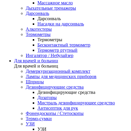
Массажное масло
Дыхательные тренажеры
Дарсонваль
Дарсонваль
Насадки на дарсонваль
Алкотестеры
Термометры
Термометры
Бесконтактный термометр
Термометр ртутный
Ингалятор / Небулайзер
Для врачей и больниц
Для врачей и больниц
Демеркуризационный комплект
Лампы для медицинских приборов
Шприцы
Дезинфицирующие средства
Дезинфицирующие средства
Дозаторы
Мистраль дезинфицирующее средство
Антисептик для рук
Фонендоскопы / Стетоскопы
Термо-сумки
УЗИ
УЗИ