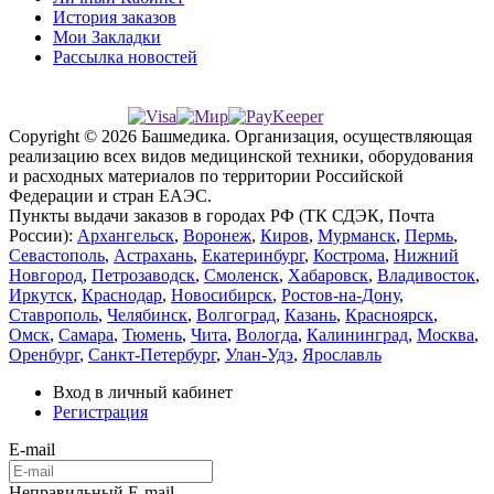
История заказов
Мои Закладки
Рассылка новостей
Copyright © 2026 Башмедика.
Организация, осуществляющая
реализацию всех видов медицинской техники, оборудования
и расходных материалов по территории Российской
Федерации и стран ЕАЭС.
Пункты выдачи заказов в городах РФ (ТК СДЭК, Почта
России):
Архангельск
,
Воронеж
,
Киров
,
Мурманск
,
Пермь
,
Севастополь
,
Астрахань
,
Екатеринбург
,
Кострома
,
Нижний
Новгород
,
Петрозаводск
,
Смоленск
,
Хабаровск
,
Владивосток
,
Иркутск
,
Краснодар
,
Новосибирск
,
Ростов-на-Дону
,
Ставрополь
,
Челябинск
,
Волгоград
,
Казань
,
Красноярск
,
Омск
,
Самара
,
Тюмень
,
Чита
,
Вологда
,
Калининград
,
Москва
,
Оренбург
,
Санкт-Петербург
,
Улан-Удэ
,
Ярославль
Вход в личный кабинет
Регистрация
E-mail
Неправильный E-mail