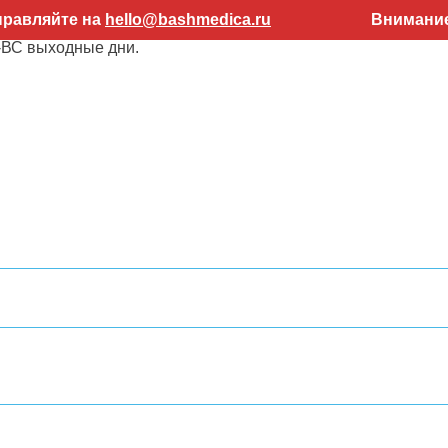
на
hello@bashmedica.ru
Внимание! Работаем 
-ВС выходные дни.