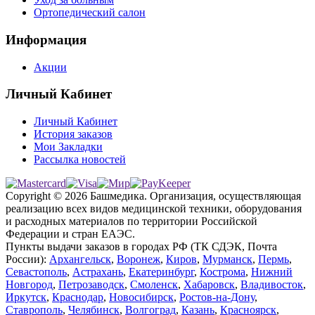
Ортопедический салон
Информация
Акции
Личный Кабинет
Личный Кабинет
История заказов
Мои Закладки
Рассылка новостей
Copyright © 2026 Башмедика.
Организация, осуществляющая
реализацию всех видов медицинской техники, оборудования
и расходных материалов по территории Российской
Федерации и стран ЕАЭС.
Пункты выдачи заказов в городах РФ (ТК СДЭК, Почта
России):
Архангельск
,
Воронеж
,
Киров
,
Мурманск
,
Пермь
,
Севастополь
,
Астрахань
,
Екатеринбург
,
Кострома
,
Нижний
Новгород
,
Петрозаводск
,
Смоленск
,
Хабаровск
,
Владивосток
,
Иркутск
,
Краснодар
,
Новосибирск
,
Ростов-на-Дону
,
Ставрополь
,
Челябинск
,
Волгоград
,
Казань
,
Красноярск
,