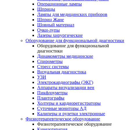
Операционные лампы
Шприцы
Лампы для медицинских приборов
Шприц Жане
Шовный материал
Очки-лупы
Лазеры хирургические
Оборудование для функциональной диагностики
Оборудование для функциональной
диагностики
Динамометры медицинские
Спирометры
Стресс системы
Визуальная диагностика
УЗИ
Электрокардиографы (ЭКГ)
Аппараты визуализации вен
Пикфлоуметры
Плантографы
Холтеры и кардиорегистраторы
Суточные мониторы АД
Калиперы и рулетки электронные
Физиотерапевтическое оборудование
Физиотерапевтическое оборудование
Кинезотерапия