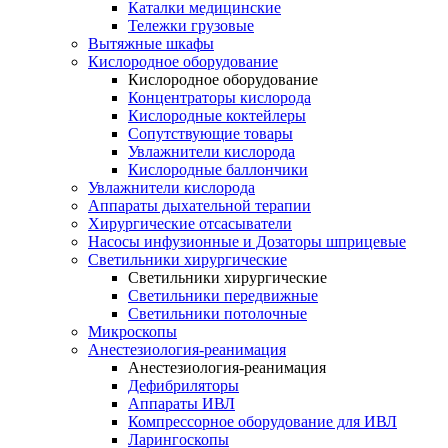
Каталки медицинские
Тележки грузовые
Вытяжные шкафы
Кислородное оборудование
Кислородное оборудование
Концентраторы кислорода
Кислородные коктейлеры
Сопутствующие товары
Увлажнители кислорода
Кислородные баллончики
Увлажнители кислорода
Аппараты дыхательной терапии
Хирургические отсасыватели
Насосы инфузионные и Дозаторы шприцевые
Светильники хирургические
Светильники хирургические
Светильники передвижные
Светильники потолочные
Микроскопы
Анестезиология-реанимация
Анестезиология-реанимация
Дефибриляторы
Аппараты ИВЛ
Компрессорное оборудование для ИВЛ
Ларингоскопы