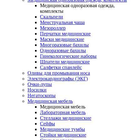
Медицинская одноразовая одежда,
комплекты
Скальпели
Менструальная чаша
Мезороллер
Перчатки медицинские
Маски медицинские
Многоразовые бахилы
Одноразовые бахилы
Гинекологические наборы
Шпатели медицинские
Салфетки спанлейс
Оливы для промывания носа
Электрокардиографы (ЭКГ)
Очки-лупы
Носилки
Негатоскопы
Медицинская мебель
Медицинская мебель
Лабораторная мебель
Стеллажи медицинские
Сейфы
Медицинские тумбы
Стойки медицинские