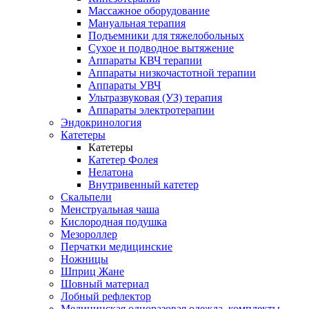
Массажное оборудование
Мануальная терапия
Подъемники для тяжелобольных
Сухое и подводное вытяжение
Аппараты КВЧ терапии
Аппараты низкочастотной терапии
Аппараты УВЧ
Ультразвуковая (УЗ) терапия
Аппараты электротерапии
Эндокринология
Катетеры
Катетеры
Катетер Фолея
Нелатона
Внутривенный катетер
Скальпели
Менструальная чаша
Кислородная подушка
Мезороллер
Перчатки медицинские
Ножницы
Шприц Жане
Шовный материал
Лобный рефлектор
Медицинская одноразовая одежда, комплекты