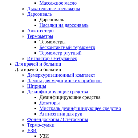
Массажное масло
Дыхательные тренажеры
Дарсонваль
Дарсонваль
Насадки на дарсонваль
Алкотестеры
Термометры
Термометры
Бесконтактный термометр
Термометр ртутный
Ингалятор / Небулайзер
Для врачей и больниц
Для врачей и больниц
Демеркуризационный комплект
Лампы для медицинских приборов
Шприцы
Дезинфицирующие средства
Дезинфицирующие средства
Дозаторы
Мистраль дезинфицирующее средство
Антисептик для рук
Фонендоскопы / Стетоскопы
Термо-сумки
УЗИ
УЗИ