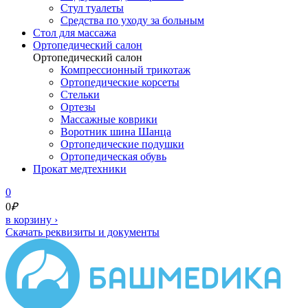
Стул туалеты
Средства по уходу за больным
Cтол для массажа
Ортопедический салон
Ортопедический салон
Компрессионный трикотаж
Ортопедические корсеты
Стельки
Ортезы
Массажные коврики
Воротник шина Шанца
Ортопедические подушки
Ортопедическая обувь
Прокат медтехники
0
0
₽
в корзину
›
Скачать реквизиты и документы