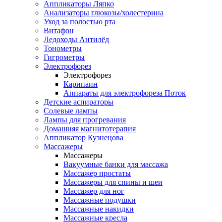
Аппликаторы Ляпко
Анализаторы глюкозы/холестерина
Уход за полостью рта
Витафон
Ледоходы Антилёд
Тонометры
Гигрометры
Электрофорез
Электрофорез
Карипаин
Аппараты для электрофореза Поток
Детские аспираторы
Солевые лампы
Лампы для прогревания
Домашняя магнитотерапия
Аппликатор Кузнецова
Массажеры
Массажеры
Вакуумные банки для массажа
Массажер простаты
Массажеры для спины и шеи
Массажер для ног
Массажные подушки
Массажные накидки
Массажные кресла