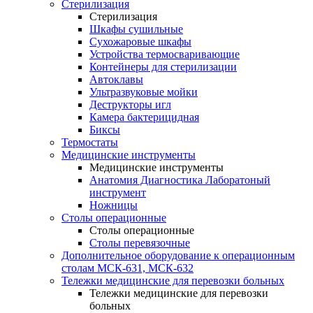
Стерилизация
Стерилизация
Шкафы сушильные
Сухожаровые шкафы
Устройства термосваривающие
Контейнеры для стерилизации
Автоклавы
Ультразвуковые мойки
Деструкторы игл
Камера бактерицидная
Биксы
Термостаты
Медицинские инструменты
Медицинские инструменты
Анатомия Диагностика Лаборатоный
инструмент
Ножницы
Столы операционные
Столы операционные
Столы перевязочные
Дополнительное оборудование к операционным
столам МСК-631, МСК-632
Тележки медицинские для перевозки больных
Тележки медицинские для перевозки
больных