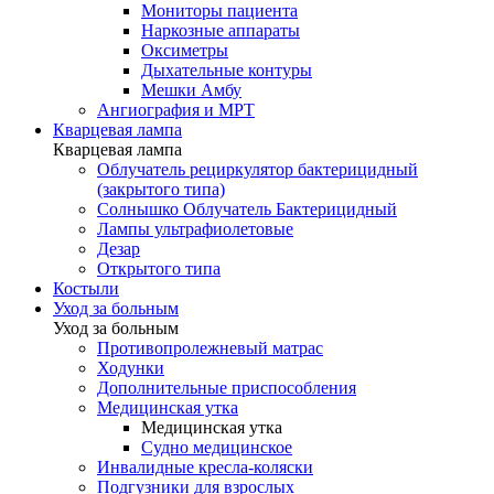
Мониторы пациента
Наркозные аппараты
Оксиметры
Дыхательные контуры
Мешки Амбу
Ангиография и МРТ
Кварцевая лампа
Кварцевая лампа
Облучатель рециркулятор бактерицидный
(закрытого типа)
Солнышко Облучатель Бактерицидный
Лампы ультрафиолетовые
Дезар
Открытого типа
Костыли
Уход за больным
Уход за больным
Противопролежневый матрас
Ходунки
Дополнительные приспособления
Медицинская утка
Медицинская утка
Судно медицинское
Инвалидные кресла-коляски
Подгузники для взрослых