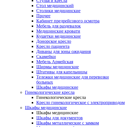
Cтулья и кресла
Стол медицинский
Столики медицинские
Прочее
Кабинет предрейсового осмотра
Мебель для раздевалок
Медицинские кровати
Кушетки медицинские
Донорское кресло
Кресло пациента
Диваны для зоны ожидания
Скамейки
Мебель Армейская
Ширмы медицинские
Штативы для капельницы
Тележки медицинские для перевозки
больных
Шкафы медицинские
Гинекологические кресла
Гинекологические кресла
Кресло гинекологическое с электроприводом
Шкафы медицинские
Шкафы медицинские
Шкафы для документов
Шкафы металлические с замком