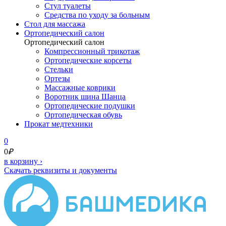
Стул туалеты
Средства по уходу за больным
Cтол для массажа
Ортопедический салон
Ортопедический салон
Компрессионный трикотаж
Ортопедические корсеты
Стельки
Ортезы
Массажные коврики
Воротник шина Шанца
Ортопедические подушки
Ортопедическая обувь
Прокат медтехники
0
0
₽
в корзину
›
Скачать реквизиты и документы