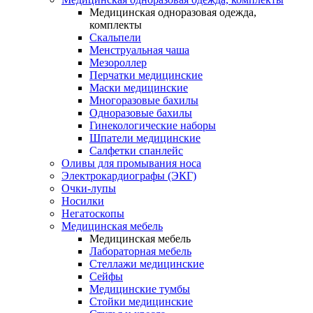
Медицинская одноразовая одежда,
комплекты
Скальпели
Менструальная чаша
Мезороллер
Перчатки медицинские
Маски медицинские
Многоразовые бахилы
Одноразовые бахилы
Гинекологические наборы
Шпатели медицинские
Салфетки спанлейс
Оливы для промывания носа
Электрокардиографы (ЭКГ)
Очки-лупы
Носилки
Негатоскопы
Медицинская мебель
Медицинская мебель
Лабораторная мебель
Стеллажи медицинские
Сейфы
Медицинские тумбы
Стойки медицинские