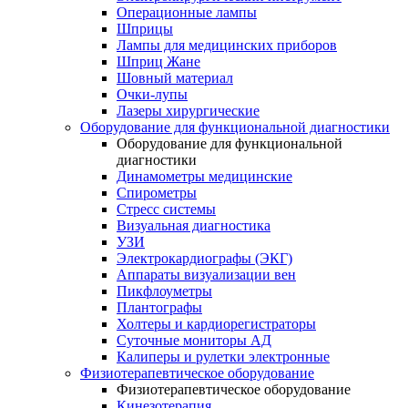
Операционные лампы
Шприцы
Лампы для медицинских приборов
Шприц Жане
Шовный материал
Очки-лупы
Лазеры хирургические
Оборудование для функциональной диагностики
Оборудование для функциональной
диагностики
Динамометры медицинские
Спирометры
Стресс системы
Визуальная диагностика
УЗИ
Электрокардиографы (ЭКГ)
Аппараты визуализации вен
Пикфлоуметры
Плантографы
Холтеры и кардиорегистраторы
Суточные мониторы АД
Калиперы и рулетки электронные
Физиотерапевтическое оборудование
Физиотерапевтическое оборудование
Кинезотерапия