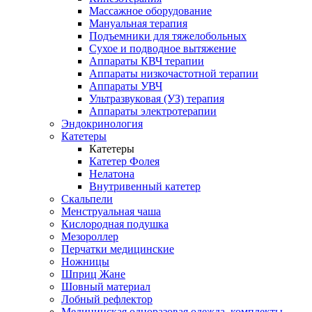
Массажное оборудование
Мануальная терапия
Подъемники для тяжелобольных
Сухое и подводное вытяжение
Аппараты КВЧ терапии
Аппараты низкочастотной терапии
Аппараты УВЧ
Ультразвуковая (УЗ) терапия
Аппараты электротерапии
Эндокринология
Катетеры
Катетеры
Катетер Фолея
Нелатона
Внутривенный катетер
Скальпели
Менструальная чаша
Кислородная подушка
Мезороллер
Перчатки медицинские
Ножницы
Шприц Жане
Шовный материал
Лобный рефлектор
Медицинская одноразовая одежда, комплекты