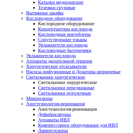
Каталки медицинские
Тележки грузовые
Вытяжные шкафы
Кислородное оборудование
Кислородное оборудование
Концентраторы кислорода
Кислородные коктейлеры
Сопутствующие товары
Увлажнители кислорода
Кислородные баллончики
Увлажнители кислорода
Аппараты дыхательной терапии
Хирургические отсасыватели
Насосы инфузионные и Дозаторы шприцевые
Светильники хирургические
Светильники хирургические
Светильники передвижные
Светильники потолочные
Микроскопы
Анестезиология-реанимация
Анестезиология-реанимация
Дефибриляторы
Аппараты ИВЛ
Компрессорное оборудование для ИВЛ
Ларингоскопы