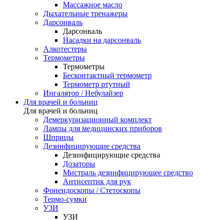
Массажное масло
Дыхательные тренажеры
Дарсонваль
Дарсонваль
Насадки на дарсонваль
Алкотестеры
Термометры
Термометры
Бесконтактный термометр
Термометр ртутный
Ингалятор / Небулайзер
Для врачей и больниц
Для врачей и больниц
Демеркуризационный комплект
Лампы для медицинских приборов
Шприцы
Дезинфицирующие средства
Дезинфицирующие средства
Дозаторы
Мистраль дезинфицирующее средство
Антисептик для рук
Фонендоскопы / Стетоскопы
Термо-сумки
УЗИ
УЗИ