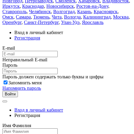
Новгород
,
Петрозаводск
,
Смоленск
,
Хабаровск
,
Владивосток
,
Иркутск
,
Краснодар
,
Новосибирск
,
Ростов-на-Дону
,
Ставрополь
,
Челябинск
,
Волгоград
,
Казань
,
Красноярск
,
Омск
,
Самара
,
Тюмень
,
Чита
,
Вологда
,
Калининград
,
Москва
,
Оренбург
,
Санкт-Петербург
,
Улан-Удэ
,
Ярославль
Вход в личный кабинет
Регистрация
E-mail
Неправильный E-mail
Пароль
Пароль должен содержать только буквы и цифры
Запомнить меня
Напомнить пароль
Войти
Вход в личный кабинет
Регистрация
Имя Фамилия