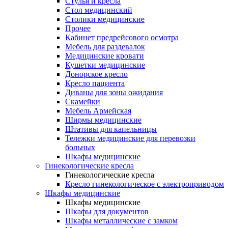
Cтулья и кресла
Стол медицинский
Столики медицинские
Прочее
Кабинет предрейсового осмотра
Мебель для раздевалок
Медицинские кровати
Кушетки медицинские
Донорское кресло
Кресло пациента
Диваны для зоны ожидания
Скамейки
Мебель Армейская
Ширмы медицинские
Штативы для капельницы
Тележки медицинские для перевозки
больных
Шкафы медицинские
Гинекологические кресла
Гинекологические кресла
Кресло гинекологическое с электроприводом
Шкафы медицинские
Шкафы медицинские
Шкафы для документов
Шкафы металлические с замком