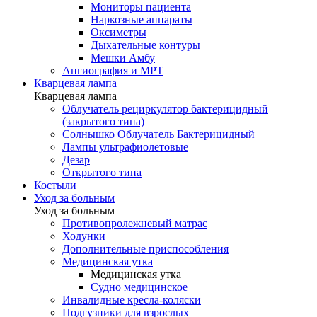
Мониторы пациента
Наркозные аппараты
Оксиметры
Дыхательные контуры
Мешки Амбу
Ангиография и МРТ
Кварцевая лампа
Кварцевая лампа
Облучатель рециркулятор бактерицидный
(закрытого типа)
Солнышко Облучатель Бактерицидный
Лампы ультрафиолетовые
Дезар
Открытого типа
Костыли
Уход за больным
Уход за больным
Противопролежневый матрас
Ходунки
Дополнительные приспособления
Медицинская утка
Медицинская утка
Судно медицинское
Инвалидные кресла-коляски
Подгузники для взрослых