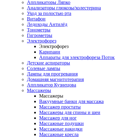
Аппликаторы Ляпко
Анализаторы глюкозы/холестерина
Уход за полостью рта
Витафон
Ледоходы Антилёд
Тонометры
Гигрометры
Электрофорез
Электрофорез
Карипаин
Аппараты для электрофореза Поток
Детские аспираторы
Солевые лампы
Лампы для прогревания
Домашняя магнитотерапия
Аппликатор Кузнецова
Массажеры
Массажеры
Вакуумные банки для массажа
Массажер простаты
Массажеры для спины и шеи
Массажер для ног
Массажные подушки
Массажные накидки
Массажные кресла