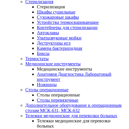
Стерилизация
Стерилизация
Шкафы сушильные
Сухожаровые шкафы
Устройства термосваривающие
Контейнеры для стерилизации
Автоклавы
Ультразвуковые мойки
Деструкторы игл
Камера бактерицидная
Биксы
Термостаты
Медицинские инструменты
Медицинские инструменты
Анатомия Диагностика Лаборатоный
инструмент
Ножницы
Столы операционные
Столы операционные
Столы перевязочные
Дополнительное оборудование к операционным
столам МСК-631, МСК-632
Тележки медицинские для перевозки больных
Тележки медицинские для перевозки
больных