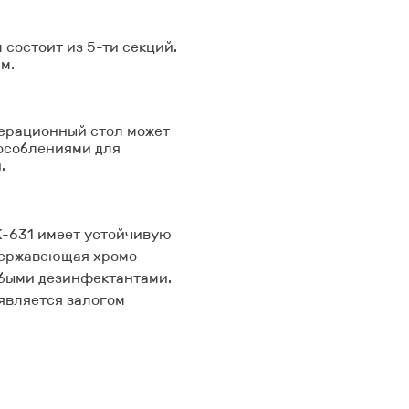
л
состоит из 5-ти секций.
м.
ерационный
с
тол
может
особлениями для
.
К-631
имеет устойчивую
нержавеющая хромо-
юбыми дезинфектантами.
является залогом