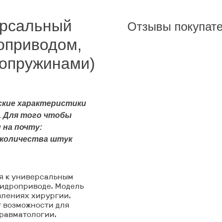
ерсальный
Отзывы покупат
оприводом,
мопружинами)
ские характеристики
 . Для того чтобы
 на почту:
и количества штук
я к универсальным
гидроприводе. Модель
влениях хирургии.
 возможности для
травматологии.