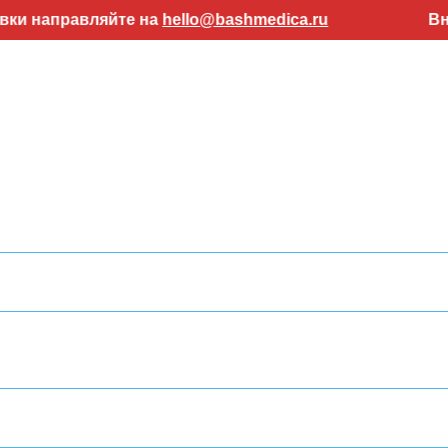
авляйте на
hello@bashmedica.ru
Внимание! 