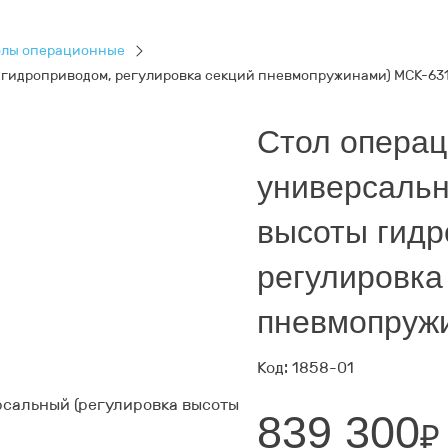
олы операционные
 гидроприводом, регулировка секций пневмопружинами) МСК-63
Стол опера
универсальн
высоты гидр
регулировка
пневмопруж
Код: 1858-01
839 300
₽