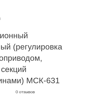
1
ционный
ый (регулировка
оприводом,
 секций
инами) МСК-631
0 отзывов