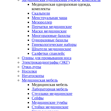
Медицинская одноразовая одежда,
комплекты
Скальпели
Менструальная чаша
Мезороллер
Перчатки медицинские
Маски медицинские
Многоразовые бахилы
Одноразовые бахилы
Гинекологические наборы
Шпатели медицинские
Салфетки спанлейс
Оливы для промывания носа
Электрокардиографы (ЭКГ)
Очки-лупы
Носилки
Негатоскопы
Медицинская мебель
Медицинская мебель
Лабораторная мебель
Стеллажи медицинские
Сейфы
Медицинские тумбы
Стойки медицинские