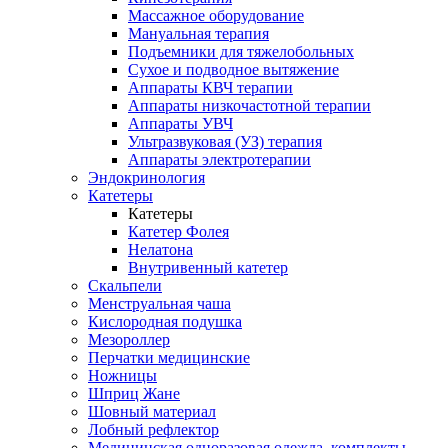
Массажное оборудование
Мануальная терапия
Подъемники для тяжелобольных
Сухое и подводное вытяжение
Аппараты КВЧ терапии
Аппараты низкочастотной терапии
Аппараты УВЧ
Ультразвуковая (УЗ) терапия
Аппараты электротерапии
Эндокринология
Катетеры
Катетеры
Катетер Фолея
Нелатона
Внутривенный катетер
Скальпели
Менструальная чаша
Кислородная подушка
Мезороллер
Перчатки медицинские
Ножницы
Шприц Жане
Шовный материал
Лобный рефлектор
Медицинская одноразовая одежда, комплекты