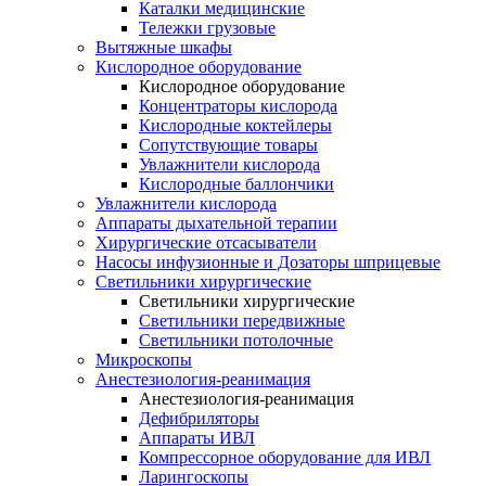
Каталки медицинские
Тележки грузовые
Вытяжные шкафы
Кислородное оборудование
Кислородное оборудование
Концентраторы кислорода
Кислородные коктейлеры
Сопутствующие товары
Увлажнители кислорода
Кислородные баллончики
Увлажнители кислорода
Аппараты дыхательной терапии
Хирургические отсасыватели
Насосы инфузионные и Дозаторы шприцевые
Светильники хирургические
Светильники хирургические
Светильники передвижные
Светильники потолочные
Микроскопы
Анестезиология-реанимация
Анестезиология-реанимация
Дефибриляторы
Аппараты ИВЛ
Компрессорное оборудование для ИВЛ
Ларингоскопы