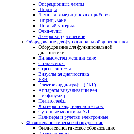
Операционные лампы
Шприцы
Лампы для медицинских приборов
Шприц Жане
Шовный материал
Очки-лупы
Лазеры хирургические
Оборудование для функциональной диагностики
Оборудование для функциональной
диагностики
Динамометры медицинские
Спирометры
Стресс системы
Визуальная диагностика
УЗИ
Электрокардиографы (ЭКГ)
Аппараты визуализации вен
Пикфлоуметры
Плантографы
Холтеры и кардиорегистраторы
Суточные мониторы АД
Калиперы и рулетки электронные
Физиотерапевтическое оборудование
Физиотерапевтическое оборудование
Кинезотерапия