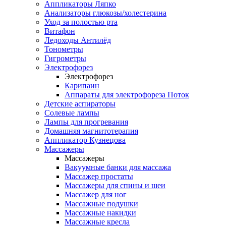
Аппликаторы Ляпко
Анализаторы глюкозы/холестерина
Уход за полостью рта
Витафон
Ледоходы Антилёд
Тонометры
Гигрометры
Электрофорез
Электрофорез
Карипаин
Аппараты для электрофореза Поток
Детские аспираторы
Солевые лампы
Лампы для прогревания
Домашняя магнитотерапия
Аппликатор Кузнецова
Массажеры
Массажеры
Вакуумные банки для массажа
Массажер простаты
Массажеры для спины и шеи
Массажер для ног
Массажные подушки
Массажные накидки
Массажные кресла