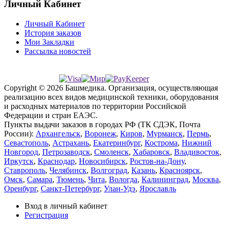
Личный Кабинет
Личный Кабинет
История заказов
Мои Закладки
Рассылка новостей
Copyright © 2026 Башмедика.
Организация, осуществляющая
реализацию всех видов медицинской техники, оборудования
и расходных материалов по территории Российской
Федерации и стран ЕАЭС.
Пункты выдачи заказов в городах РФ (ТК СДЭК, Почта
России):
Архангельск
,
Воронеж
,
Киров
,
Мурманск
,
Пермь
,
Севастополь
,
Астрахань
,
Екатеринбург
,
Кострома
,
Нижний
Новгород
,
Петрозаводск
,
Смоленск
,
Хабаровск
,
Владивосток
,
Иркутск
,
Краснодар
,
Новосибирск
,
Ростов-на-Дону
,
Ставрополь
,
Челябинск
,
Волгоград
,
Казань
,
Красноярск
,
Омск
,
Самара
,
Тюмень
,
Чита
,
Вологда
,
Калининград
,
Москва
,
Оренбург
,
Санкт-Петербург
,
Улан-Удэ
,
Ярославль
Вход в личный кабинет
Регистрация