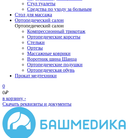
Стул туалеты
Средства по уходу за больным
Cтол для массажа
Ортопедический салон
Ортопедический салон
Компрессионный трикотаж
Ортопедические корсеты
Стельки
Ортезы
Массажные коврики
Воротник шина Шанца
Ортопедические подушки
Ортопедическая обувь
Прокат медтехники
0
0
₽
в корзину
›
Скачать реквизиты и документы