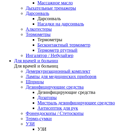
Массажное масло
Дыхательные тренажеры
Дарсонваль
Дарсонваль
Насадки на дарсонваль
Алкотестеры
Термометры
Термометры
Бесконтактный термометр
Термометр ртутный
Ингалятор / Небулайзер
Для врачей и больниц
Для врачей и больниц
Демеркуризационный комплект
Лампы для медицинских приборов
Шприцы
Дезинфицирующие средства
Дезинфицирующие средства
Дозаторы
Мистраль дезинфицирующее средство
Антисептик для рук
Фонендоскопы / Стетоскопы
Термо-сумки
УЗИ
УЗИ