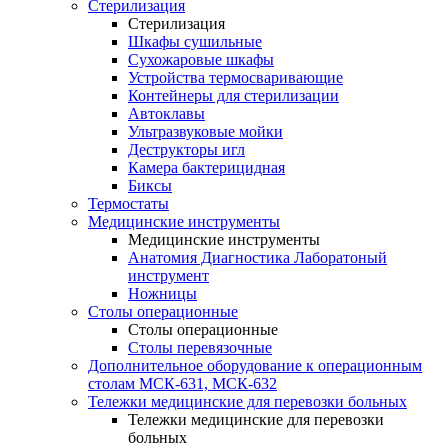
Стерилизация
Стерилизация
Шкафы сушильные
Сухожаровые шкафы
Устройства термосваривающие
Контейнеры для стерилизации
Автоклавы
Ультразвуковые мойки
Деструкторы игл
Камера бактерицидная
Биксы
Термостаты
Медицинские инструменты
Медицинские инструменты
Анатомия Диагностика Лаборатоный
инструмент
Ножницы
Столы операционные
Столы операционные
Столы перевязочные
Дополнительное оборудование к операционным
столам МСК-631, МСК-632
Тележки медицинские для перевозки больных
Тележки медицинские для перевозки
больных