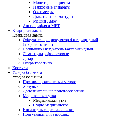
Мониторы пациента
Наркозные аппараты
Оксиметры
Дыхательные контуры
Мешки Амбу
Ангиография и МРТ
Кварцевая лампа
Кварцевая лампа
Облучатель рециркулятор бактерицидный
(закрытого типа)
Солнышко Облучатель Бактерицидный
Лампы ультрафиолетовые
Дезар
Открытого типа
Костыли
Уход за больным
Уход за больным
Противопролежневый матрас
Ходунки
Дополнительные приспособления
Медицинская утка
Медицинская утка
Судно медицинское
Инвалидные кресла-коляски
Подгузники для взрослых