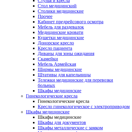
Cтулья и кресла
Стол медицинский
Столики медицинские
Прочее
Кабинет предрейсового осмотра
Мебель для раздевалок
Медицинские кровати
Кушетки медицинские
Донорское кресло
Кресло пациента
Диваны для зоны ожидания
Скамейки
Мебель Армейская
Ширмы медицинские
Штативы для капельницы
Тележки медицинские для перевозки
больных
Шкафы медицинские
Гинекологические кресла
Гинекологические кресла
Кресло гинекологическое с электроприводом
Шкафы медицинские
Шкафы медицинские
Шкафы для документов
Шкафы металлические с замком