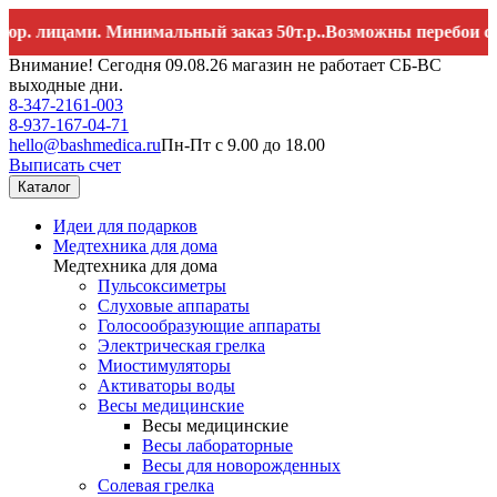
цами. Минимальный заказ 50т.р..Возможны перебои со связью
Внимание! Сегодня 09.08.26 магазин не работает СБ-ВС
выходные дни.
8-347-2161-003
8-937-167-04-71
hello@bashmedica.ru
Пн-Пт с 9.00 до 18.00
Выписать счет
Каталог
Идеи для подарков
Медтехника для дома
Медтехника для дома
Пульсоксиметры
Слуховые аппараты
Голосообразующие аппараты
Электрическая грелка
Миостимуляторы
Активаторы воды
Весы медицинские
Весы медицинские
Весы лабораторные
Весы для новорожденных
Солевая грелка