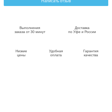
Написать отзыв
Выполнения
Доставка
заказа от 30 минут
по Уфе и России
Низкие
Удобная
Гарантия
цены
оплата
качества
Контакты
8-347-2161-003
8-937-16-70-471
Пн-Пт с 9:00 до 18:00
hello@bashmedica.ru
Доставка и Оплата ›
Склад:
г. Уфа, Юбилейная 14/1
перейти ›
Дополнительно