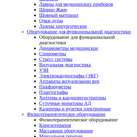
Лампы для медицинских приборов
Шприц Жане
Шовный материал
Очки-лупы
Лазеры хирургические
Оборудование для функциональной диагностики
Оборудование для функциональной
диагностики
Динамометры медицинские
Спирометры
Стресс системы
Визуальная диагностика
УЗИ
Электрокардиографы (ЭКГ)
Аппараты визуализации вен
Пикфлоуметры
Плантографы
Холтеры и кардиорегистраторы
Суточные мониторы АД
Калиперы и рулетки электронные
Физиотерапевтическое оборудование
Физиотерапевтическое оборудование
Кинезотерапия
Массажное оборудование
Мануальная терапия