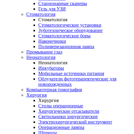
Стационарные сканеры
Гель для УЗИ
Стоматология
Стоматология
Стоматологические установки
Зуботехническое оборудование
Стоматологические боры
Наконечники
Полимеризационная лампа
Промывание глаз
Неонатология
Неонатология
Инкубаторы
Мобильные источники питания
Облучатели фототерапевтические для
новорожденных
Компьютерная томография
Хирургия
Хирургия
Столы операционные
Хирургические отсасыватели
Светильники хирургические
Электрохирургический инструмент
Операционные лампы
Шприцы