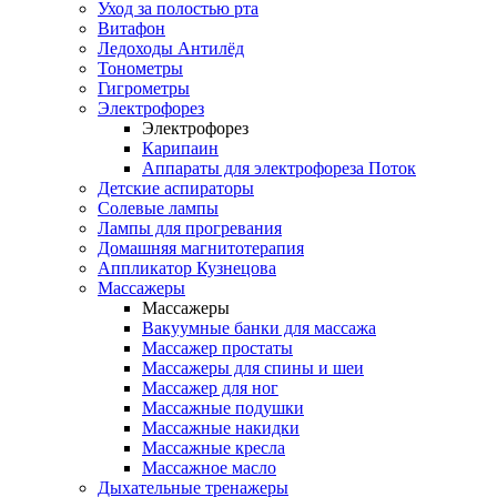
Уход за полостью рта
Витафон
Ледоходы Антилёд
Тонометры
Гигрометры
Электрофорез
Электрофорез
Карипаин
Аппараты для электрофореза Поток
Детские аспираторы
Солевые лампы
Лампы для прогревания
Домашняя магнитотерапия
Аппликатор Кузнецова
Массажеры
Массажеры
Вакуумные банки для массажа
Массажер простаты
Массажеры для спины и шеи
Массажер для ног
Массажные подушки
Массажные накидки
Массажные кресла
Массажное масло
Дыхательные тренажеры