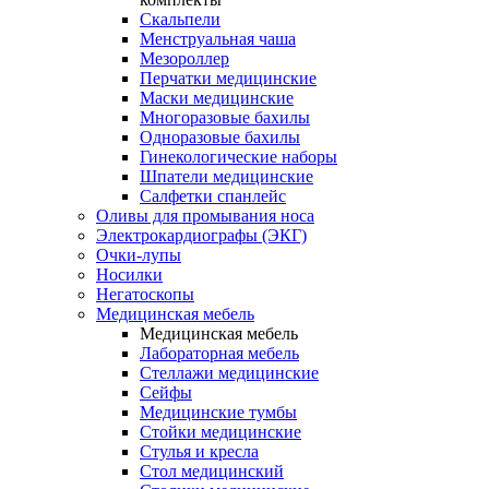
Скальпели
Менструальная чаша
Мезороллер
Перчатки медицинские
Маски медицинские
Многоразовые бахилы
Одноразовые бахилы
Гинекологические наборы
Шпатели медицинские
Салфетки спанлейс
Оливы для промывания носа
Электрокардиографы (ЭКГ)
Очки-лупы
Носилки
Негатоскопы
Медицинская мебель
Медицинская мебель
Лабораторная мебель
Стеллажи медицинские
Сейфы
Медицинские тумбы
Стойки медицинские
Cтулья и кресла
Стол медицинский