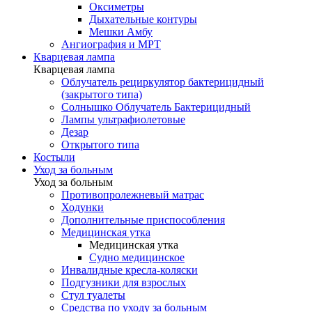
Оксиметры
Дыхательные контуры
Мешки Амбу
Ангиография и МРТ
Кварцевая лампа
Кварцевая лампа
Облучатель рециркулятор бактерицидный
(закрытого типа)
Солнышко Облучатель Бактерицидный
Лампы ультрафиолетовые
Дезар
Открытого типа
Костыли
Уход за больным
Уход за больным
Противопролежневый матрас
Ходунки
Дополнительные приспособления
Медицинская утка
Медицинская утка
Судно медицинское
Инвалидные кресла-коляски
Подгузники для взрослых
Стул туалеты
Средства по уходу за больным