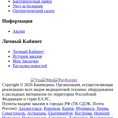
Бактерицидная лампа
Уход за больным
Ортопедический салон
Информация
Акции
Личный Кабинет
Личный Кабинет
История заказов
Мои Закладки
Рассылка новостей
Copyright © 2026 Башмедика.
Организация, осуществляющая
реализацию всех видов медицинской техники, оборудования
и расходных материалов по территории Российской
Федерации и стран ЕАЭС.
Пункты выдачи заказов в городах РФ (ТК СДЭК, Почта
России):
Архангельск
,
Воронеж
,
Киров
,
Мурманск
,
Пермь
,
Севастополь
,
Астрахань
,
Екатеринбург
,
Кострома
,
Нижний
Новгород
,
Петрозаводск
,
Смоленск
,
Хабаровск
,
Владивосток
,