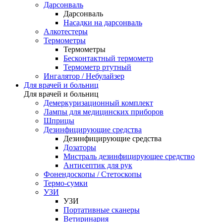
Дарсонваль
Дарсонваль
Насадки на дарсонваль
Алкотестеры
Термометры
Термометры
Бесконтактный термометр
Термометр ртутный
Ингалятор / Небулайзер
Для врачей и больниц
Для врачей и больниц
Демеркуризационный комплект
Лампы для медицинских приборов
Шприцы
Дезинфицирующие средства
Дезинфицирующие средства
Дозаторы
Мистраль дезинфицирующее средство
Антисептик для рук
Фонендоскопы / Стетоскопы
Термо-сумки
УЗИ
УЗИ
Портативные сканеры
Ветиринария