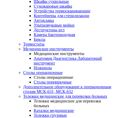
Шкафы сушильные
Сухожаровые шкафы
Устройства термосваривающие
Контейнеры для стерилизации
Автоклавы
Ультразвуковые мойки
Деструкторы игл
Камера бактерицидная
Биксы
Термостаты
Медицинские инструменты
Медицинские инструменты
Анатомия Диагностика Лаборатоный
инструмент
Ножницы
Столы операционные
Столы операционные
Столы перевязочные
Дополнительное оборудование к операционным
столам МСК-631, МСК-632
Тележки медицинские для перевозки больных
Тележки медицинские для перевозки
больных
Каталки медицинские
Тележки грузовые