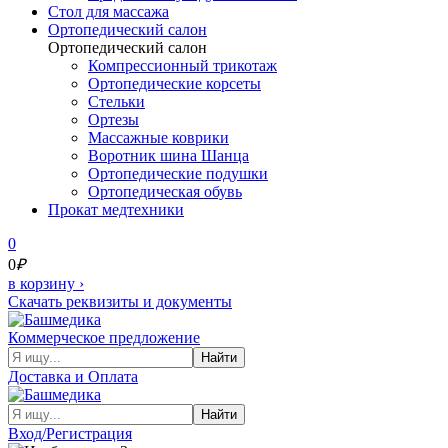
Cтол для массажа
Ортопедический салон
Ортопедический салон
Компрессионный трикотаж
Ортопедические корсеты
Стельки
Ортезы
Массажные коврики
Воротник шина Шанца
Ортопедические подушки
Ортопедическая обувь
Прокат медтехники
0
0
₽
в корзину
›
Скачать реквизиты и документы
Коммерческое предложение
Найти
Доставка и Оплата
Найти
Вход/Регистрация