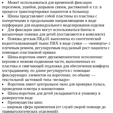
Может использоваться для временной фиксации
переломов, ушибов, разрывов связок, растяжений и т.п. в
процессе транспортировки пациентов в больницу
Шины представляют собой пластины из пластика с
поперечными и продольными направляющими в виде
перфорации для индивидуального моделирования изделия
Для фиксации шин могут использоваться бинты и
косыночные повязки для детей (поставляются в комплекте)
Повязка детская ПКд-01 выполнена из синтетической
водоотталкивающей ткани ПВХ в виде сумки — «конверта» c
плечевым ремнем, регулируемым под разный рост пациента с
помощью пластиковой пряжки
Шина-воротник имеет двухкомпонентное исполнение:
верхняя и нижняя подвижная части, выполненных из
пластика и смягчающей подложки для обеспечения комфорта
пострадавшему, по длине регулируется с помощью
фиксирующих элементов на воротнике, по объему —
текстильной застежкой типа «велькро»
Воротник имеет центральное окно для проверки пульса,
проведения осмотра и коникотомии
Шина-воротник для детей укладывается в упаковку в
развернутом виде
Преимущества шин:
— широкая сфера применения (от служб скорой помощи до
травматологических отделений)