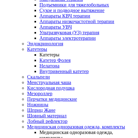
Подъемники для тяжелобольных
Сухое и подводное вытяжение
Аппараты КВЧ терапии
Аппараты низкочастотной терапии
Аппараты УВЧ
Ультразвуковая (УЗ) терапия
Аппараты электротерапии
Эндокринология
Катетеры
Катетеры
Катетер Фолея
Нелатона
Внутривенный катетер
Скальпели
Менструальная чаша
Кислородная подушка
Мезороллер
Перчатки медицинские
Ножницы
Шприц Жане
Шовный материал
Лобный рефлектор
Медицинская одноразовая одежда, комплекты
Медицинская одноразовая одежда,
комплекты