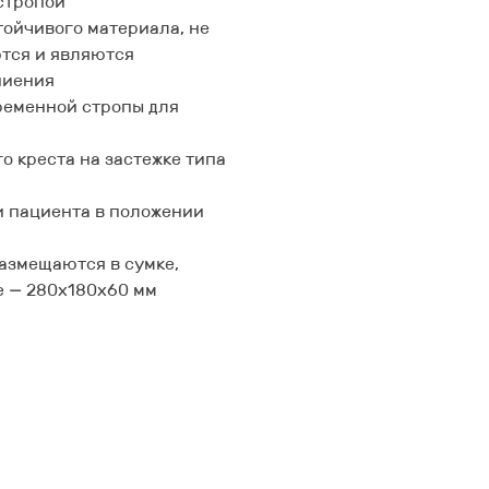
стропой
ойчивого материала, не
тся и являются
ниения
ременной стропы для
о креста на застежке типа
 пациента в положении
размещаются в сумке,
е — 280х180х60 мм