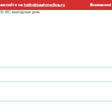
те на
hello@bashmedica.ru
Внимание! Работа
СБ-ВС выходные дни.