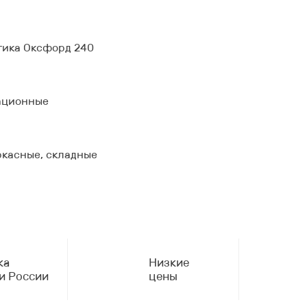
тика Оксфорд 240
ационные
ркасные, складные
ка
Низкие
и России
цены