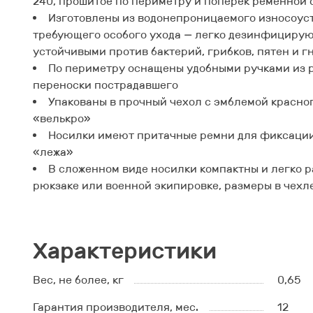
240, прошитое по периметру и поперек ременной 
Изготовлены из водонепроницаемого износоуст
требующего особого ухода — легко дезинфицирую
устойчивыми против бактерий, грибков, пятен и г
По периметру оснащены удобными ручками из 
переноски пострадавшего
Упакованы в прочный чехол с эмблемой красног
«велькро»
Носилки имеют притачные ремни для фиксации
«лежа»
В сложенном виде носилки компактны и легко 
рюкзаке или военной экипировке, размеры в чехл
Характеристики
Вес, не более, кг
0,65
Гарантия производителя, мес.
12