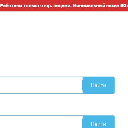
ем только с юр. лицами. Минимальный заказ 50т.р..Во
Найти
Найти