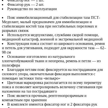
Фиксатор ног — 1 шт.
Фиксатор рук — 2 шт.
Руководство по эксплуатации
Пояс иммобилизационный для стабилизации таза ПСТ-
Медплант, малый предназначен для иммобилизации и
стабилизации костей таза при нестабильных переломах и
разрывах связок
Используется медпунктами, службами скорой помощи,
медициной катастроф, военной и экстремальной медициной
Конструкция пояса состоит из широкого основания, ремня
и петель для утягивания, подходит для окружности таза — 62–
98 см
Основание изготовлено из натурального
хлопчатобумажной ткани и неопрена, ремень и петли — из
полиэфира
Благодаря петлям пояс фиксируется на пострадавшем для
силового упора, окончательная фиксация выполняется с
помощью застежки типа «велькро»
Цветовая маркировка располагается по всему периметру
пояса и позволяет контролировать величину стягивания при
наложении на таз пострадавшего
Пояс является прочным, рентгенопрозрачным и
компактным при хранении
В комплекте имеются фиксатор ног и 2 фиксатора рук