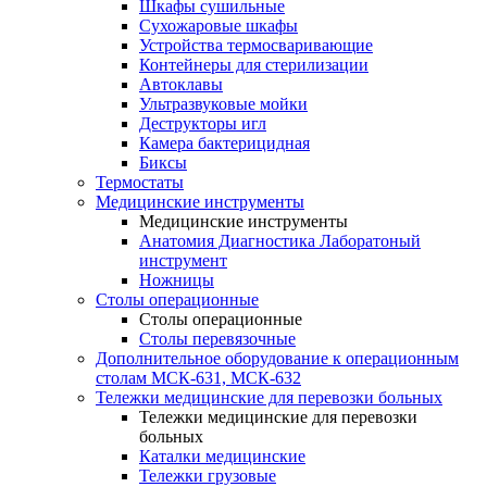
Шкафы сушильные
Сухожаровые шкафы
Устройства термосваривающие
Контейнеры для стерилизации
Автоклавы
Ультразвуковые мойки
Деструкторы игл
Камера бактерицидная
Биксы
Термостаты
Медицинские инструменты
Медицинские инструменты
Анатомия Диагностика Лаборатоный
инструмент
Ножницы
Столы операционные
Столы операционные
Столы перевязочные
Дополнительное оборудование к операционным
столам МСК-631, МСК-632
Тележки медицинские для перевозки больных
Тележки медицинские для перевозки
больных
Каталки медицинские
Тележки грузовые