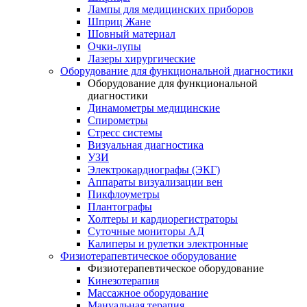
Лампы для медицинских приборов
Шприц Жане
Шовный материал
Очки-лупы
Лазеры хирургические
Оборудование для функциональной диагностики
Оборудование для функциональной
диагностики
Динамометры медицинские
Спирометры
Стресс системы
Визуальная диагностика
УЗИ
Электрокардиографы (ЭКГ)
Аппараты визуализации вен
Пикфлоуметры
Плантографы
Холтеры и кардиорегистраторы
Суточные мониторы АД
Калиперы и рулетки электронные
Физиотерапевтическое оборудование
Физиотерапевтическое оборудование
Кинезотерапия
Массажное оборудование
Мануальная терапия