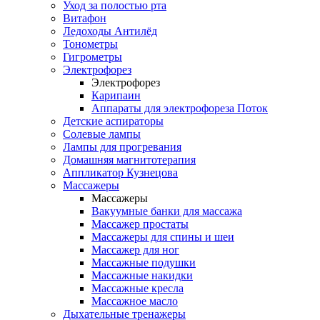
Уход за полостью рта
Витафон
Ледоходы Антилёд
Тонометры
Гигрометры
Электрофорез
Электрофорез
Карипаин
Аппараты для электрофореза Поток
Детские аспираторы
Солевые лампы
Лампы для прогревания
Домашняя магнитотерапия
Аппликатор Кузнецова
Массажеры
Массажеры
Вакуумные банки для массажа
Массажер простаты
Массажеры для спины и шеи
Массажер для ног
Массажные подушки
Массажные накидки
Массажные кресла
Массажное масло
Дыхательные тренажеры