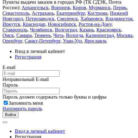
Пункты выдачи заказов в городах РФ (ТК СДЭК, Почта
России):
Архангельск
,
Воронеж
,
Киров
,
Мурманск
,
Пермь
,
Севастополь
,
Астрахань
,
Екатеринбург
,
Кострома
,
Нижний
Новгород
,
Петрозаводск
,
Смоленск
,
Хабаровск
,
Владивосток
,
Иркутск
,
Краснодар
,
Новосибирск
,
Ростов-на-Дону
,
Ставрополь
,
Челябинск
,
Волгоград
,
Казань
,
Красноярск
,
Омск
,
Самара
,
Тюмень
,
Чита
,
Вологда
,
Калининград
,
Москва
,
Оренбург
,
Санкт-Петербург
,
Улан-Удэ
,
Ярославль
Вход в личный кабинет
Регистрация
E-mail
Неправильный E-mail
Пароль
Пароль должен содержать только буквы и цифры
Запомнить меня
Напомнить пароль
Войти
Вход в личный кабинет
Регистрация