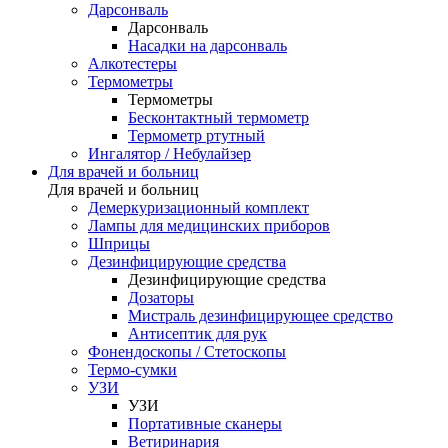
Дарсонваль
Дарсонваль
Насадки на дарсонваль
Алкотестеры
Термометры
Термометры
Бесконтактный термометр
Термометр ртутный
Ингалятор / Небулайзер
Для врачей и больниц
Для врачей и больниц
Демеркуризационный комплект
Лампы для медицинских приборов
Шприцы
Дезинфицирующие средства
Дезинфицирующие средства
Дозаторы
Мистраль дезинфицирующее средство
Антисептик для рук
Фонендоскопы / Стетоскопы
Термо-сумки
УЗИ
УЗИ
Портативные сканеры
Ветиринария