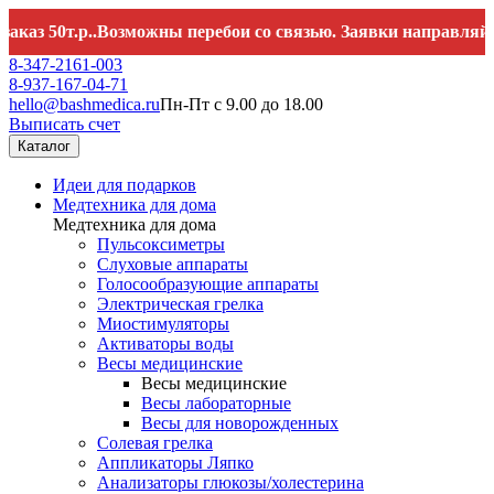
.р..Возможны перебои со связью. Заявки направляйте на
hell
8-347-2161-003
8-937-167-04-71
hello@bashmedica.ru
Пн-Пт с 9.00 до 18.00
Выписать счет
Каталог
Идеи для подарков
Медтехника для дома
Медтехника для дома
Пульсоксиметры
Слуховые аппараты
Голосообразующие аппараты
Электрическая грелка
Миостимуляторы
Активаторы воды
Весы медицинские
Весы медицинские
Весы лабораторные
Весы для новорожденных
Солевая грелка
Аппликаторы Ляпко
Анализаторы глюкозы/холестерина