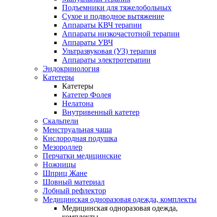
Подъемники для тяжелобольных
Сухое и подводное вытяжение
Аппараты КВЧ терапии
Аппараты низкочастотной терапии
Аппараты УВЧ
Ультразвуковая (УЗ) терапия
Аппараты электротерапии
Эндокринология
Катетеры
Катетеры
Катетер Фолея
Нелатона
Внутривенный катетер
Скальпели
Менструальная чаша
Кислородная подушка
Мезороллер
Перчатки медицинские
Ножницы
Шприц Жане
Шовный материал
Лобный рефлектор
Медицинская одноразовая одежда, комплекты
Медицинская одноразовая одежда,
комплекты