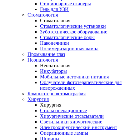
Стационарные сканеры
Гель для УЗИ
Стоматология
Стоматология
Стоматологические установки
Зуботехническое оборудование
Стоматологические боры
Наконечники
Полимеризационная лампа
Промывание глаз
Неонатология
Неонатология
Инкубаторы
Мобильные источники питания
Облучатели фототерапевтические для
новорожденных
Компьютерная томография
Хирургия
Хирургия
Столы операционные
Хирургические отсасыватели
Светильники хирургические
Электрохирургический инструмент
Операционные лампы
Шприцы