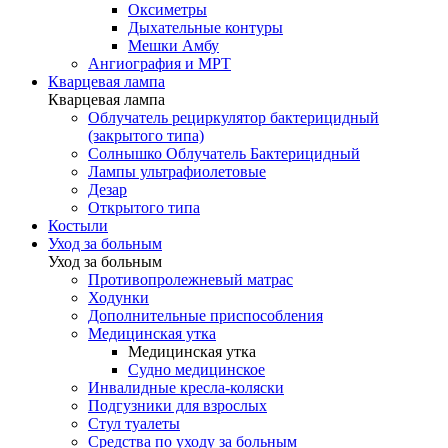
Оксиметры
Дыхательные контуры
Мешки Амбу
Ангиография и МРТ
Кварцевая лампа
Кварцевая лампа
Облучатель рециркулятор бактерицидный
(закрытого типа)
Солнышко Облучатель Бактерицидный
Лампы ультрафиолетовые
Дезар
Открытого типа
Костыли
Уход за больным
Уход за больным
Противопролежневый матрас
Ходунки
Дополнительные приспособления
Медицинская утка
Медицинская утка
Судно медицинское
Инвалидные кресла-коляски
Подгузники для взрослых
Стул туалеты
Средства по уходу за больным