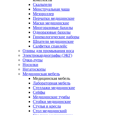
Скальпели
Менструальная чаша
Мезороллер
Перчатки медицинские
Маски медицинские
Многоразовые бахилы
Одноразовые бахилы
Гинекологические наборы
Шпатели медицинские
Салфетки спанлейс
Оливы для промывания носа
Электрокардиографы (ЭКГ)
Очки-лупы
Носилки
Негатоскопы
Медицинская мебель
Медицинская мебель
Лабораторная мебель
Стеллажи медицинские
Сейфы
Медицинские тумбы
Стойки медицинские
Cтулья и кресла
Стол медицинский