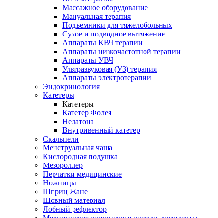
Массажное оборудование
Мануальная терапия
Подъемники для тяжелобольных
Сухое и подводное вытяжение
Аппараты КВЧ терапии
Аппараты низкочастотной терапии
Аппараты УВЧ
Ультразвуковая (УЗ) терапия
Аппараты электротерапии
Эндокринология
Катетеры
Катетеры
Катетер Фолея
Нелатона
Внутривенный катетер
Скальпели
Менструальная чаша
Кислородная подушка
Мезороллер
Перчатки медицинские
Ножницы
Шприц Жане
Шовный материал
Лобный рефлектор
Медицинская одноразовая одежда, комплекты