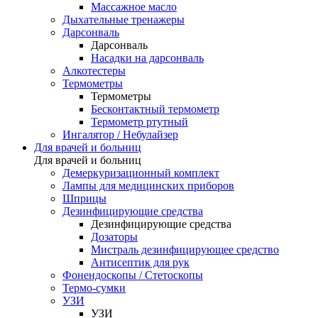
Массажное масло
Дыхательные тренажеры
Дарсонваль
Дарсонваль
Насадки на дарсонваль
Алкотестеры
Термометры
Термометры
Бесконтактный термометр
Термометр ртутный
Ингалятор / Небулайзер
Для врачей и больниц
Для врачей и больниц
Демеркуризационный комплект
Лампы для медицинских приборов
Шприцы
Дезинфицирующие средства
Дезинфицирующие средства
Дозаторы
Мистраль дезинфицирующее средство
Антисептик для рук
Фонендоскопы / Стетоскопы
Термо-сумки
УЗИ
УЗИ