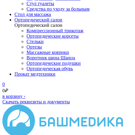
Стул туалеты
Средства по уходу за больным
Cтол для массажа
Ортопедический салон
Ортопедический салон
Компрессионный трикотаж
Ортопедические корсеты
Стельки
Ортезы
Массажные коврики
Воротник шина Шанца
Ортопедические подушки
Ортопедическая обувь
Прокат медтехники
0
0
₽
в корзину
›
Скачать реквизиты и документы