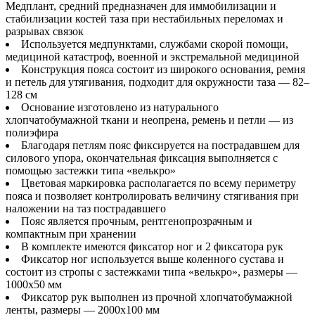
Медплант, средний предназначен для иммобилизации и
стабилизации костей таза при нестабильных переломах и
разрывах связок
Используется медпунктами, службами скорой помощи,
медициной катастроф, военной и экстремальной медициной
Конструкция пояса состоит из широкого основания, ремня
и петель для утягивания, подходит для окружности таза — 82–
128 см
Основание изготовлено из натурального
хлопчатобумажной ткани и неопрена, ремень и петли — из
полиэфира
Благодаря петлям пояс фиксируется на пострадавшем для
силового упора, окончательная фиксация выполняется с
помощью застежки типа «велькро»
Цветовая маркировка располагается по всему периметру
пояса и позволяет контролировать величину стягивания при
наложении на таз пострадавшего
Пояс является прочным, рентгенопрозрачным и
компактным при хранении
В комплекте имеются фиксатор ног и 2 фиксатора рук
Фиксатор ног используется выше коленного сустава и
состоит из стропы с застежками типа «велькро», размеры —
1000x50 мм
Фиксатор рук выполнен из прочной хлопчатобумажной
ленты, размеры — 2000x100 мм