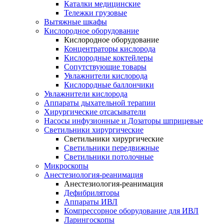
Каталки медицинские
Тележки грузовые
Вытяжные шкафы
Кислородное оборудование
Кислородное оборудование
Концентраторы кислорода
Кислородные коктейлеры
Сопутствующие товары
Увлажнители кислорода
Кислородные баллончики
Увлажнители кислорода
Аппараты дыхательной терапии
Хирургические отсасыватели
Насосы инфузионные и Дозаторы шприцевые
Светильники хирургические
Светильники хирургические
Светильники передвижные
Светильники потолочные
Микроскопы
Анестезиология-реанимация
Анестезиология-реанимация
Дефибриляторы
Аппараты ИВЛ
Компрессорное оборудование для ИВЛ
Ларингоскопы