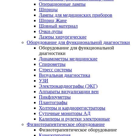
Операционные лампы
Шприцы
Лампы для медицинских приборов
Шприц Жане
Шовный материал
Очки-лупы
Лазеры хирургические
Оборудование для функциональной диагностики
Оборудование для функциональной
диагностики
Динамометры медицинские
Спирометры
Стресс системы
Визуальная диагностика
УЗИ
Электрокардиографы (ЭКГ)
Аппараты визуализации вен
Пикфлоуметры
Плантографы
Холтеры и кардиорегистраторы
Суточные мониторы АД
Калиперы и рулетки электронные
Физиотерапевтическое оборудование
Физиотерапевтическое оборудование
Кинезотерапия