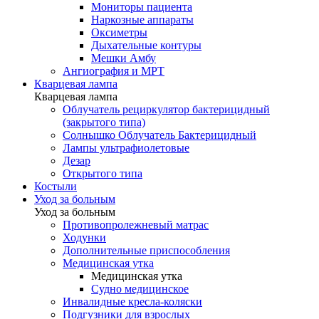
Мониторы пациента
Наркозные аппараты
Оксиметры
Дыхательные контуры
Мешки Амбу
Ангиография и МРТ
Кварцевая лампа
Кварцевая лампа
Облучатель рециркулятор бактерицидный
(закрытого типа)
Солнышко Облучатель Бактерицидный
Лампы ультрафиолетовые
Дезар
Открытого типа
Костыли
Уход за больным
Уход за больным
Противопролежневый матрас
Ходунки
Дополнительные приспособления
Медицинская утка
Медицинская утка
Судно медицинское
Инвалидные кресла-коляски
Подгузники для взрослых