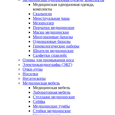
Медицинская одноразовая одежда,
комплекты
Скальпели
Менструальная чаша
Мезороллер
Перчатки медицинские
Маски медицинские
Многоразовые бахилы
Одноразовые бахилы
Гинекологические наборы
Шпатели медицинские
Салфетки спанлейс
Оливы для промывания носа
Электрокардиографы (ЭКГ)
Очки-лупы
Носилки
Негатоскопы
Медицинская мебель
Медицинская мебель
Лабораторная мебель
Стеллажи медицинские
Сейфы
Медицинские тумбы
Стойки медицинские