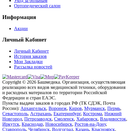
Уход за больным
Ортопедический салон
Информация
Акции
Личный Кабинет
Личный Кабинет
История заказов
Мои Закладки
Рассылка новостей
Copyright © 2026 Башмедика.
Организация, осуществляющая
реализацию всех видов медицинской техники, оборудования
и расходных материалов по территории Российской
Федерации и стран ЕАЭС.
Пункты выдачи заказов в городах РФ (ТК СДЭК, Почта
России):
Архангельск
,
Воронеж
,
Киров
,
Мурманск
,
Пермь
,
Севастополь
,
Астрахань
,
Екатеринбург
,
Кострома
,
Нижний
Новгород
,
Петрозаводск
,
Смоленск
,
Хабаровск
,
Владивосток
,
Иркутск
,
Краснодар
,
Новосибирск
,
Ростов-на-Дону
,
Ставрополь
,
Челябинск
,
Волгоград
,
Казань
,
Красноярск
,