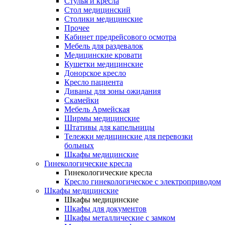
Cтулья и кресла
Стол медицинский
Столики медицинские
Прочее
Кабинет предрейсового осмотра
Мебель для раздевалок
Медицинские кровати
Кушетки медицинские
Донорское кресло
Кресло пациента
Диваны для зоны ожидания
Скамейки
Мебель Армейская
Ширмы медицинские
Штативы для капельницы
Тележки медицинские для перевозки
больных
Шкафы медицинские
Гинекологические кресла
Гинекологические кресла
Кресло гинекологическое с электроприводом
Шкафы медицинские
Шкафы медицинские
Шкафы для документов
Шкафы металлические с замком