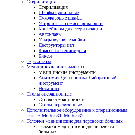
Стерилизация
Стерилизация
Шкафы сушильные
Сухожаровые шкафы
Устройства термосваривающие
Контейнеры для стерилизации
Автоклавы
Ультразвуковые мойки
Деструкторы игл
Камера бактерицидная
Биксы
Термостаты
Медицинские инструменты
Медицинские инструменты
Анатомия Диагностика Лаборатоный
инструмент
Ножницы
Столы операционные
Столы операционные
Столы перевязочные
Дополнительное оборудование к операционным
столам МСК-631, МСК-632
Тележки медицинские для перевозки больных
Тележки медицинские для перевозки
больных