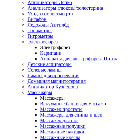
Аппликаторы Ляпко
Анализаторы глюкозы/холестерина
Уход за полостью рта
Витафон
Ледоходы Антилёд
Тонометры
Гигрометры
Электрофорез
Электрофорез
Карипаин
Аппараты для электрофореза Поток
Детские аспираторы
Солевые лампы
Лампы для прогревания
Домашняя магнитотерапия
Аппликатор Кузнецова
Массажеры
Массажеры
Вакуумные банки для массажа
Массажер простаты
Массажеры для спины и шеи
Массажер для ног
Массажные подушки
Массажные накидки
Массажные кресла