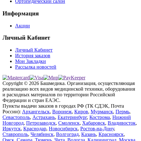
Ортопедический салон
Информация
Акции
Личный Кабинет
Личный Кабинет
История заказов
Мои Закладки
Рассылка новостей
Copyright © 2026 Башмедика.
Организация, осуществляющая
реализацию всех видов медицинской техники, оборудования
и расходных материалов по территории Российской
Федерации и стран ЕАЭС.
Пункты выдачи заказов в городах РФ (ТК СДЭК, Почта
России):
Архангельск
,
Воронеж
,
Киров
,
Мурманск
,
Пермь
,
Севастополь
,
Астрахань
,
Екатеринбург
,
Кострома
,
Нижний
Новгород
,
Петрозаводск
,
Смоленск
,
Хабаровск
,
Владивосток
,
Иркутск
,
Краснодар
,
Новосибирск
,
Ростов-на-Дону
,
Ставрополь
,
Челябинск
,
Волгоград
,
Казань
,
Красноярск
,
Омск
,
Самара
,
Тюмень
,
Чита
,
Вологда
,
Калининград
,
Москва
,