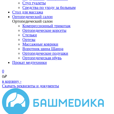
Стул туалеты
Средства по уходу за больным
Cтол для массажа
Ортопедический салон
Ортопедический салон
Компрессионный трикотаж
Ортопедические корсеты
Стельки
Ортезы
Массажные коврики
Воротник шина Шанца
Ортопедические подушки
Ортопедическая обувь
Прокат медтехники
0
0
₽
в корзину
›
Скачать реквизиты и документы