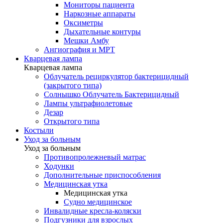
Мониторы пациента
Наркозные аппараты
Оксиметры
Дыхательные контуры
Мешки Амбу
Ангиография и МРТ
Кварцевая лампа
Кварцевая лампа
Облучатель рециркулятор бактерицидный
(закрытого типа)
Солнышко Облучатель Бактерицидный
Лампы ультрафиолетовые
Дезар
Открытого типа
Костыли
Уход за больным
Уход за больным
Противопролежневый матрас
Ходунки
Дополнительные приспособления
Медицинская утка
Медицинская утка
Судно медицинское
Инвалидные кресла-коляски
Подгузники для взрослых