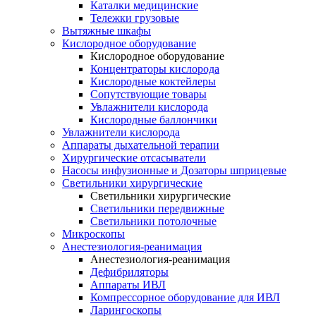
Каталки медицинские
Тележки грузовые
Вытяжные шкафы
Кислородное оборудование
Кислородное оборудование
Концентраторы кислорода
Кислородные коктейлеры
Сопутствующие товары
Увлажнители кислорода
Кислородные баллончики
Увлажнители кислорода
Аппараты дыхательной терапии
Хирургические отсасыватели
Насосы инфузионные и Дозаторы шприцевые
Светильники хирургические
Светильники хирургические
Светильники передвижные
Светильники потолочные
Микроскопы
Анестезиология-реанимация
Анестезиология-реанимация
Дефибриляторы
Аппараты ИВЛ
Компрессорное оборудование для ИВЛ
Ларингоскопы