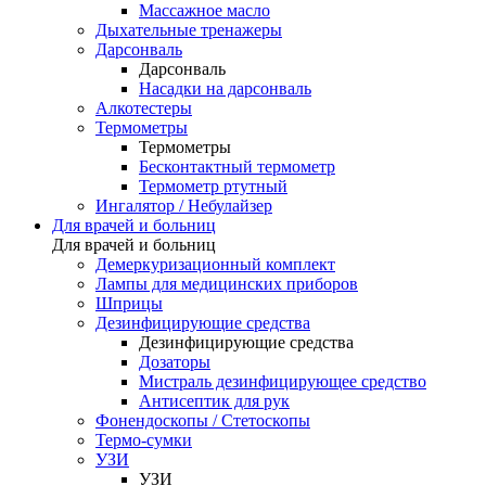
Массажное масло
Дыхательные тренажеры
Дарсонваль
Дарсонваль
Насадки на дарсонваль
Алкотестеры
Термометры
Термометры
Бесконтактный термометр
Термометр ртутный
Ингалятор / Небулайзер
Для врачей и больниц
Для врачей и больниц
Демеркуризационный комплект
Лампы для медицинских приборов
Шприцы
Дезинфицирующие средства
Дезинфицирующие средства
Дозаторы
Мистраль дезинфицирующее средство
Антисептик для рук
Фонендоскопы / Стетоскопы
Термо-сумки
УЗИ
УЗИ