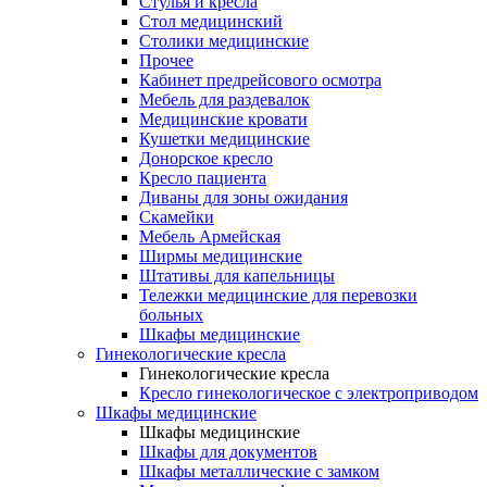
Cтулья и кресла
Стол медицинский
Столики медицинские
Прочее
Кабинет предрейсового осмотра
Мебель для раздевалок
Медицинские кровати
Кушетки медицинские
Донорское кресло
Кресло пациента
Диваны для зоны ожидания
Скамейки
Мебель Армейская
Ширмы медицинские
Штативы для капельницы
Тележки медицинские для перевозки
больных
Шкафы медицинские
Гинекологические кресла
Гинекологические кресла
Кресло гинекологическое с электроприводом
Шкафы медицинские
Шкафы медицинские
Шкафы для документов
Шкафы металлические с замком