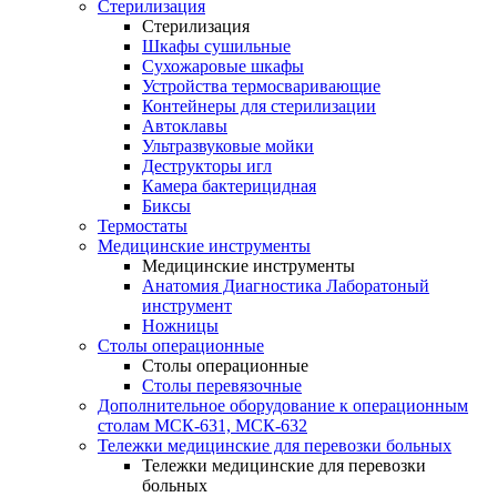
Стерилизация
Стерилизация
Шкафы сушильные
Сухожаровые шкафы
Устройства термосваривающие
Контейнеры для стерилизации
Автоклавы
Ультразвуковые мойки
Деструкторы игл
Камера бактерицидная
Биксы
Термостаты
Медицинские инструменты
Медицинские инструменты
Анатомия Диагностика Лаборатоный
инструмент
Ножницы
Столы операционные
Столы операционные
Столы перевязочные
Дополнительное оборудование к операционным
столам МСК-631, МСК-632
Тележки медицинские для перевозки больных
Тележки медицинские для перевозки
больных