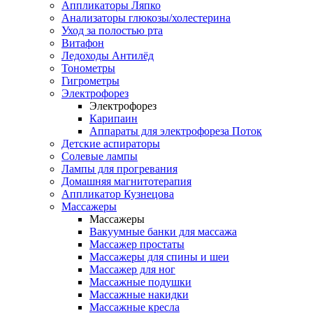
Аппликаторы Ляпко
Анализаторы глюкозы/холестерина
Уход за полостью рта
Витафон
Ледоходы Антилёд
Тонометры
Гигрометры
Электрофорез
Электрофорез
Карипаин
Аппараты для электрофореза Поток
Детские аспираторы
Солевые лампы
Лампы для прогревания
Домашняя магнитотерапия
Аппликатор Кузнецова
Массажеры
Массажеры
Вакуумные банки для массажа
Массажер простаты
Массажеры для спины и шеи
Массажер для ног
Массажные подушки
Массажные накидки
Массажные кресла