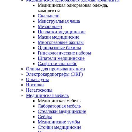
Медицинская одноразовая одежда,
комплекты
Скальпели
Менструальная чаша
Мезороллер
Перчатки медицинские
Маски медицинские
Многоразовые бахилы
Одноразовые бахилы
Гинекологические наборы
Шпатели медицинские
Салфетки спанлейс
Оливы для промывания носа
Электрокардиографы (ЭКГ)
Очки-лупы
Носилки
Негатоскопы
Медицинская мебель
Медицинская мебель
Лабораторная мебель
Стеллажи медицинские
Сейфы
Медицинские тумбы
Стойки медицинские