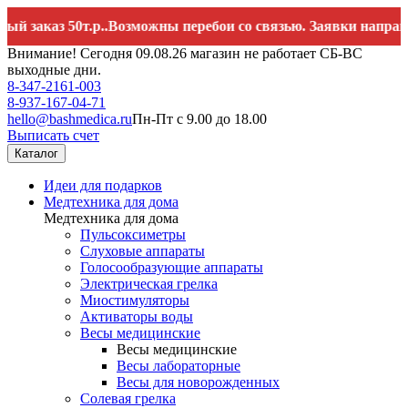
з 50т.р..Возможны перебои со связью. Заявки направляйте 
Внимание! Сегодня 09.08.26 магазин не работает СБ-ВС
выходные дни.
8-347-2161-003
8-937-167-04-71
hello@bashmedica.ru
Пн-Пт с 9.00 до 18.00
Выписать счет
Каталог
Идеи для подарков
Медтехника для дома
Медтехника для дома
Пульсоксиметры
Слуховые аппараты
Голосообразующие аппараты
Электрическая грелка
Миостимуляторы
Активаторы воды
Весы медицинские
Весы медицинские
Весы лабораторные
Весы для новорожденных
Солевая грелка