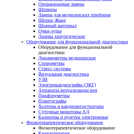
Операционные лампы
Шприцы
Лампы для медицинских приборов
Шприц Жане
Шовный материал
Очки-лупы
Лазеры хирургические
Оборудование для функциональной диагностики
Оборудование для функциональной
диагностики
Динамометры медицинские
Спирометры
Стресс системы
Визуальная диагностика
УЗИ
Электрокардиографы (ЭКГ)
Аппараты визуализации вен
Пикфлоуметры
Плантографы
Холтеры и кардиорегистраторы
Суточные мониторы АД
Калиперы и рулетки электронные
Физиотерапевтическое оборудование
Физиотерапевтическое оборудование
Кинезотерапия