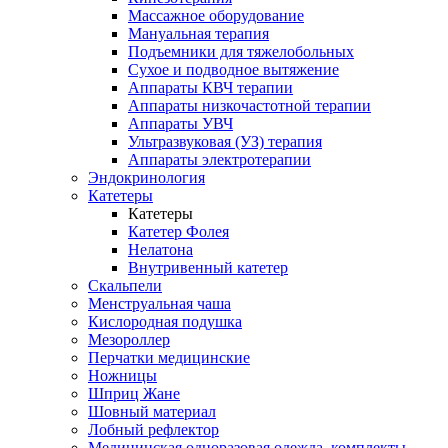
Массажное оборудование
Мануальная терапия
Подъемники для тяжелобольных
Сухое и подводное вытяжение
Аппараты КВЧ терапии
Аппараты низкочастотной терапии
Аппараты УВЧ
Ультразвуковая (УЗ) терапия
Аппараты электротерапии
Эндокринология
Катетеры
Катетеры
Катетер Фолея
Нелатона
Внутривенный катетер
Скальпели
Менструальная чаша
Кислородная подушка
Мезороллер
Перчатки медицинские
Ножницы
Шприц Жане
Шовный материал
Лобный рефлектор
Медицинская одноразовая одежда, комплекты