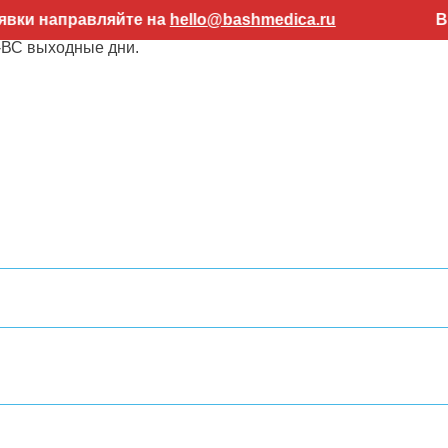
авляйте на
hello@bashmedica.ru
Внимание! 
-ВС выходные дни.