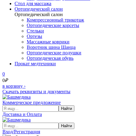
Cтол для массажа
Ортопедический салон
Ортопедический салон
Компрессионный трикотаж
Ортопедические корсеты
Стельки
Ортезы
Массажные коврики
Воротник шина Шанца
Ортопедические подушки
Ортопедическая обувь
Прокат медтехники
0
0
₽
в корзину
›
Скачать реквизиты и документы
Коммерческое предложение
Найти
Доставка и Оплата
Найти
Вход/Регистрация