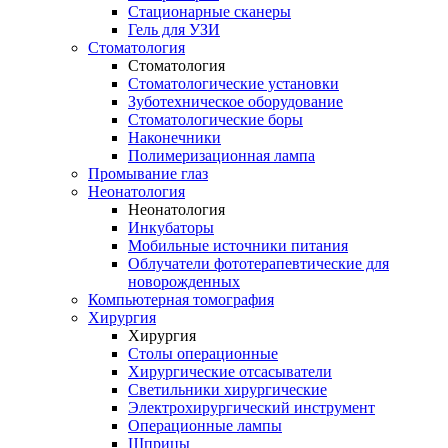
Стационарные сканеры
Гель для УЗИ
Стоматология
Стоматология
Стоматологические установки
Зуботехническое оборудование
Стоматологические боры
Наконечники
Полимеризационная лампа
Промывание глаз
Неонатология
Неонатология
Инкубаторы
Мобильные источники питания
Облучатели фототерапевтические для
новорожденных
Компьютерная томография
Хирургия
Хирургия
Столы операционные
Хирургические отсасыватели
Светильники хирургические
Электрохирургический инструмент
Операционные лампы
Шприцы