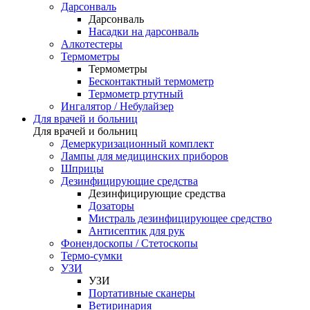
Дарсонваль
Дарсонваль
Насадки на дарсонваль
Алкотестеры
Термометры
Термометры
Бесконтактный термометр
Термометр ртутный
Ингалятор / Небулайзер
Для врачей и больниц
Для врачей и больниц
Демеркуризационный комплект
Лампы для медицинских приборов
Шприцы
Дезинфицирующие средства
Дезинфицирующие средства
Дозаторы
Мистраль дезинфицирующее средство
Антисептик для рук
Фонендоскопы / Стетоскопы
Термо-сумки
УЗИ
УЗИ
Портативные сканеры
Ветиринария