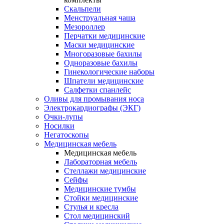
Скальпели
Менструальная чаша
Мезороллер
Перчатки медицинские
Маски медицинские
Многоразовые бахилы
Одноразовые бахилы
Гинекологические наборы
Шпатели медицинские
Салфетки спанлейс
Оливы для промывания носа
Электрокардиографы (ЭКГ)
Очки-лупы
Носилки
Негатоскопы
Медицинская мебель
Медицинская мебель
Лабораторная мебель
Стеллажи медицинские
Сейфы
Медицинские тумбы
Стойки медицинские
Cтулья и кресла
Стол медицинский