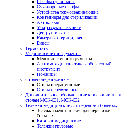
Шкафы сушильные
Сухожаровые шкафы
Устройства термосваривающие
Контейнеры для стерилизации
Автоклавы
Ультразвуковые мойки
Деструкторы игл
Камера бактерицидная
Биксы
Термостаты
Медицинские инструменты
Медицинские инструменты
Анатомия Диагностика Лаборатоный
инструмент
Ножницы
Столы операционные
Столы операционные
Столы перевязочные
Дополнительное оборудование к операционным
столам МСК-631, МСК-632
Тележки медицинские для перевозки больных
Тележки медицинские для перевозки
больных
Каталки медицинские
Тележки грузовые