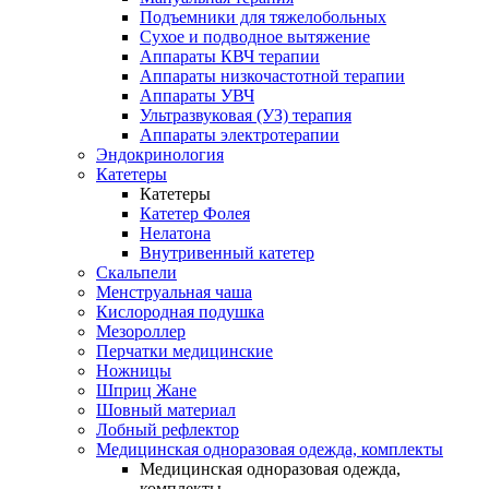
Подъемники для тяжелобольных
Сухое и подводное вытяжение
Аппараты КВЧ терапии
Аппараты низкочастотной терапии
Аппараты УВЧ
Ультразвуковая (УЗ) терапия
Аппараты электротерапии
Эндокринология
Катетеры
Катетеры
Катетер Фолея
Нелатона
Внутривенный катетер
Скальпели
Менструальная чаша
Кислородная подушка
Мезороллер
Перчатки медицинские
Ножницы
Шприц Жане
Шовный материал
Лобный рефлектор
Медицинская одноразовая одежда, комплекты
Медицинская одноразовая одежда,
комплекты