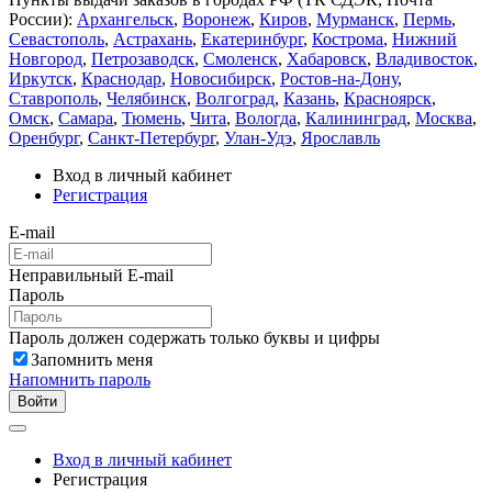
России):
Архангельск
,
Воронеж
,
Киров
,
Мурманск
,
Пермь
,
Севастополь
,
Астрахань
,
Екатеринбург
,
Кострома
,
Нижний
Новгород
,
Петрозаводск
,
Смоленск
,
Хабаровск
,
Владивосток
,
Иркутск
,
Краснодар
,
Новосибирск
,
Ростов-на-Дону
,
Ставрополь
,
Челябинск
,
Волгоград
,
Казань
,
Красноярск
,
Омск
,
Самара
,
Тюмень
,
Чита
,
Вологда
,
Калининград
,
Москва
,
Оренбург
,
Санкт-Петербург
,
Улан-Удэ
,
Ярославль
Вход в личный кабинет
Регистрация
E-mail
Неправильный E-mail
Пароль
Пароль должен содержать только буквы и цифры
Запомнить меня
Напомнить пароль
Войти
Вход в личный кабинет
Регистрация