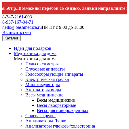
т.р..Возможны перебои со связью. Заявки направляйте на
hel
8-347-2161-003
8-937-167-04-71
hello@bashmedica.ru
Пн-Пт с 9.00 до 18.00
Выписать счет
Каталог
Идеи для подарков
Медтехника для дома
Медтехника для дома
Пульсоксиметры
Слуховые аппараты
Голосообразующие аппараты
Электрическая грелка
Миостимуляторы
Активаторы воды
Весы медицинские
Весы медицинские
Весы лабораторные
Весы для новорожденных
Солевая грелка
Аппликаторы Ляпко
Анализаторы глюкозы/холестерина