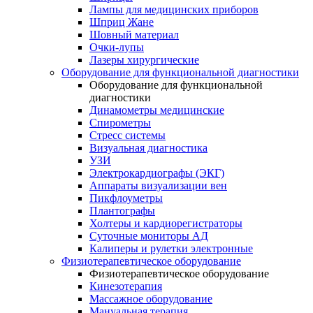
Лампы для медицинских приборов
Шприц Жане
Шовный материал
Очки-лупы
Лазеры хирургические
Оборудование для функциональной диагностики
Оборудование для функциональной
диагностики
Динамометры медицинские
Спирометры
Стресс системы
Визуальная диагностика
УЗИ
Электрокардиографы (ЭКГ)
Аппараты визуализации вен
Пикфлоуметры
Плантографы
Холтеры и кардиорегистраторы
Суточные мониторы АД
Калиперы и рулетки электронные
Физиотерапевтическое оборудование
Физиотерапевтическое оборудование
Кинезотерапия
Массажное оборудование
Мануальная терапия