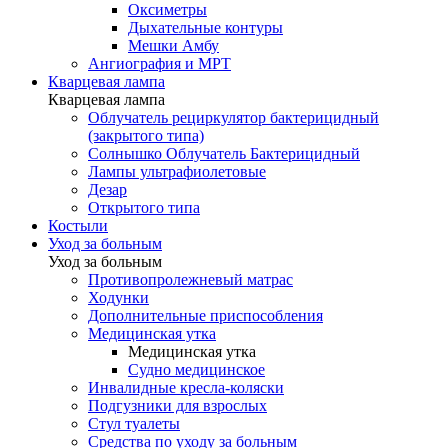
Оксиметры
Дыхательные контуры
Мешки Амбу
Ангиография и МРТ
Кварцевая лампа
Кварцевая лампа
Облучатель рециркулятор бактерицидный
(закрытого типа)
Солнышко Облучатель Бактерицидный
Лампы ультрафиолетовые
Дезар
Открытого типа
Костыли
Уход за больным
Уход за больным
Противопролежневый матрас
Ходунки
Дополнительные приспособления
Медицинская утка
Медицинская утка
Судно медицинское
Инвалидные кресла-коляски
Подгузники для взрослых
Стул туалеты
Средства по уходу за больным