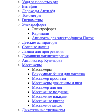
Уход за полостью рта
Витафон
Ледоходы Антилёд
Тонометры
Гигрометры
Электрофорез
Электрофорез
Карипаин
Аппараты для электрофореза Поток
Детские аспираторы
Солевые лампы
Лампы для прогревания
Домашняя магнитотерапия
Аппликатор Кузнецова
Массажеры
Массажеры
Вакуумные банки для массажа
Массажер простаты
Массажеры для спины и шеи
Массажер для ног
Массажные подушки
Массажные накидки
Массажные кресла
Массажное масло
Дыхательные тренажеры