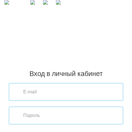
Copyright © 2026 Башмедика.
Организация, осуществляющая
реализацию всех видов медицинской техники, оборудования и
расходных материалов по территории Российской Федерации
и стран ЕАЭС.
Пункты выдачи заказов в городах РФ (ТК СДЭК, Почта России):
Архангельск
,
Воронеж
,
Киров
,
Мурманск
,
Пермь
,
Севастополь
,
Астрахань
,
Екатеринбург
,
Кострома
,
Нижний Новгород
,
Петрозаводск
,
Смоленск
,
Хабаровск
,
Владивосток
,
Иркутск
,
Краснодар
,
Новосибирск
,
Ростов-на-Дону
,
Ставрополь
,
Челябинск
,
Волгоград
,
Казань
,
Красноярск
,
Омск
,
Самара
,
Тюмень
,
Чита
,
Вологда
,
Калининград
,
Москва
,
Оренбург
,
Санкт-Петербург
,
Улан-Удэ
,
Ярославль
Вход в личный кабинет