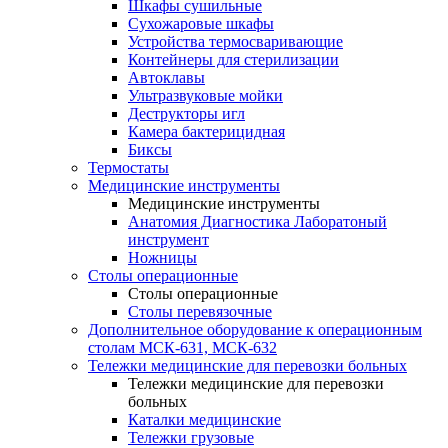
Шкафы сушильные
Сухожаровые шкафы
Устройства термосваривающие
Контейнеры для стерилизации
Автоклавы
Ультразвуковые мойки
Деструкторы игл
Камера бактерицидная
Биксы
Термостаты
Медицинские инструменты
Медицинские инструменты
Анатомия Диагностика Лаборатоный
инструмент
Ножницы
Столы операционные
Столы операционные
Столы перевязочные
Дополнительное оборудование к операционным
столам МСК-631, МСК-632
Тележки медицинские для перевозки больных
Тележки медицинские для перевозки
больных
Каталки медицинские
Тележки грузовые