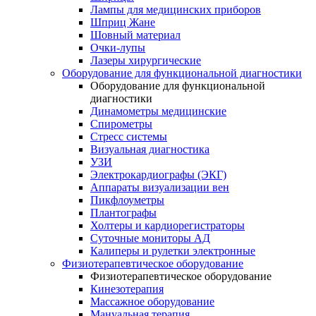
Лампы для медицинских приборов
Шприц Жане
Шовный материал
Очки-лупы
Лазеры хирургические
Оборудование для функциональной диагностики
Оборудование для функциональной
диагностики
Динамометры медицинские
Спирометры
Стресс системы
Визуальная диагностика
УЗИ
Электрокардиографы (ЭКГ)
Аппараты визуализации вен
Пикфлоуметры
Плантографы
Холтеры и кардиорегистраторы
Суточные мониторы АД
Калиперы и рулетки электронные
Физиотерапевтическое оборудование
Физиотерапевтическое оборудование
Кинезотерапия
Массажное оборудование
Мануальная терапия