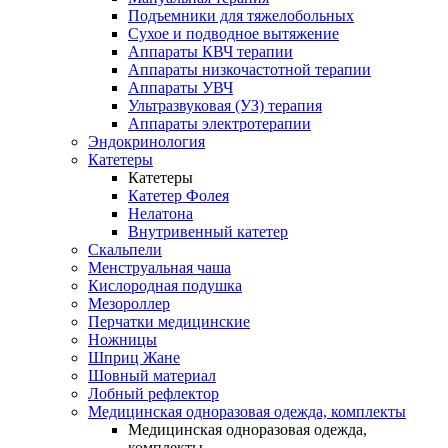
Подъемники для тяжелобольных
Сухое и подводное вытяжение
Аппараты КВЧ терапии
Аппараты низкочастотной терапии
Аппараты УВЧ
Ультразвуковая (УЗ) терапия
Аппараты электротерапии
Эндокринология
Катетеры
Катетеры
Катетер Фолея
Нелатона
Внутривенный катетер
Скальпели
Менструальная чаша
Кислородная подушка
Мезороллер
Перчатки медицинские
Ножницы
Шприц Жане
Шовный материал
Лобный рефлектор
Медицинская одноразовая одежда, комплекты
Медицинская одноразовая одежда,
комплекты