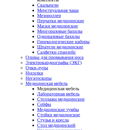
Скальпели
Менструальная чаша
Мезороллер
Перчатки медицинские
Маски медицинские
Многоразовые бахилы
Одноразовые бахилы
Гинекологические наборы
Шпатели медицинские
Салфетки спанлейс
Оливы для промывания носа
Электрокардиографы (ЭКГ)
Очки-лупы
Носилки
Негатоскопы
Медицинская мебель
Медицинская мебель
Лабораторная мебель
Стеллажи медицинские
Сейфы
Медицинские тумбы
Стойки медицинские
Cтулья и кресла
Стол медицинский