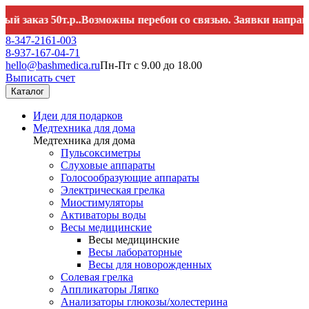
з 50т.р..Возможны перебои со связью. Заявки направляйте 
8-347-2161-003
8-937-167-04-71
hello@bashmedica.ru
Пн-Пт с 9.00 до 18.00
Выписать счет
Каталог
Идеи для подарков
Медтехника для дома
Медтехника для дома
Пульсоксиметры
Слуховые аппараты
Голосообразующие аппараты
Электрическая грелка
Миостимуляторы
Активаторы воды
Весы медицинские
Весы медицинские
Весы лабораторные
Весы для новорожденных
Солевая грелка
Аппликаторы Ляпко
Анализаторы глюкозы/холестерина