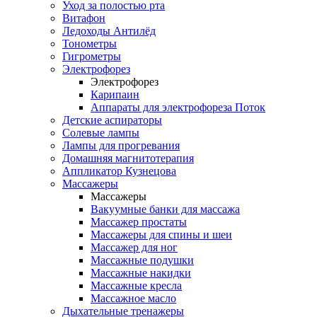
Уход за полостью рта
Витафон
Ледоходы Антилёд
Тонометры
Гигрометры
Электрофорез
Электрофорез
Карипаин
Аппараты для электрофореза Поток
Детские аспираторы
Солевые лампы
Лампы для прогревания
Домашняя магнитотерапия
Аппликатор Кузнецова
Массажеры
Массажеры
Вакуумные банки для массажа
Массажер простаты
Массажеры для спины и шеи
Массажер для ног
Массажные подушки
Массажные накидки
Массажные кресла
Массажное масло
Дыхательные тренажеры