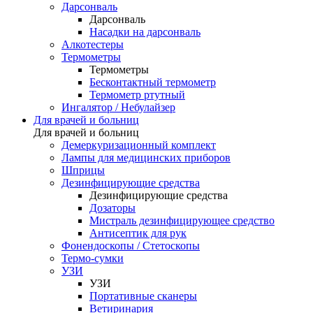
Дарсонваль
Дарсонваль
Насадки на дарсонваль
Алкотестеры
Термометры
Термометры
Бесконтактный термометр
Термометр ртутный
Ингалятор / Небулайзер
Для врачей и больниц
Для врачей и больниц
Демеркуризационный комплект
Лампы для медицинских приборов
Шприцы
Дезинфицирующие средства
Дезинфицирующие средства
Дозаторы
Мистраль дезинфицирующее средство
Антисептик для рук
Фонендоскопы / Стетоскопы
Термо-сумки
УЗИ
УЗИ
Портативные сканеры
Ветиринария