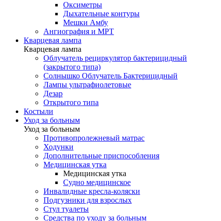
Оксиметры
Дыхательные контуры
Мешки Амбу
Ангиография и МРТ
Кварцевая лампа
Кварцевая лампа
Облучатель рециркулятор бактерицидный
(закрытого типа)
Солнышко Облучатель Бактерицидный
Лампы ультрафиолетовые
Дезар
Открытого типа
Костыли
Уход за больным
Уход за больным
Противопролежневый матрас
Ходунки
Дополнительные приспособления
Медицинская утка
Медицинская утка
Судно медицинское
Инвалидные кресла-коляски
Подгузники для взрослых
Стул туалеты
Средства по уходу за больным