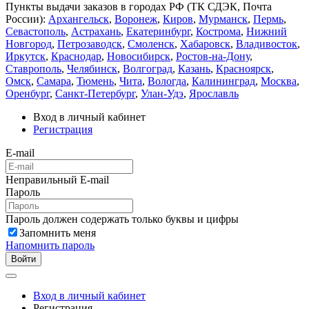
Пункты выдачи заказов в городах РФ (ТК СДЭК, Почта
России):
Архангельск
,
Воронеж
,
Киров
,
Мурманск
,
Пермь
,
Севастополь
,
Астрахань
,
Екатеринбург
,
Кострома
,
Нижний
Новгород
,
Петрозаводск
,
Смоленск
,
Хабаровск
,
Владивосток
,
Иркутск
,
Краснодар
,
Новосибирск
,
Ростов-на-Дону
,
Ставрополь
,
Челябинск
,
Волгоград
,
Казань
,
Красноярск
,
Омск
,
Самара
,
Тюмень
,
Чита
,
Вологда
,
Калининград
,
Москва
,
Оренбург
,
Санкт-Петербург
,
Улан-Удэ
,
Ярославль
Вход в личный кабинет
Регистрация
E-mail
Неправильный E-mail
Пароль
Пароль должен содержать только буквы и цифры
Запомнить меня
Напомнить пароль
Войти
Вход в личный кабинет
Регистрация