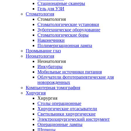
Стационарные сканеры
Гель для УЗИ
Стоматология
Стоматология
Стоматологические установки
Зуботехническое оборудование
Стоматологические боры
Наконечники
Полимеризационная лампа
Промывание глаз
Неонатология
Неонатология
Инкубаторы
Мобильные источники питания
Облучатели фототерапевтические для
новорожденных
Компьютерная томография
Хирургия
Хирургия
Столы операционные
Хирургические отсасыватели
Светильники хирургические
Электрохирургический инструмент
Операционные лампы
Шприцы