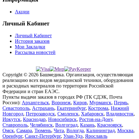
Акции
Личный Кабинет
Личный Кабинет
История заказов
Мои Закладки
Рассылка новостей
Copyright © 2026 Башмедика.
Организация, осуществляющая
реализацию всех видов медицинской техники, оборудования
и расходных материалов по территории Российской
Федерации и стран ЕАЭС.
Пункты выдачи заказов в городах РФ (ТК СДЭК, Почта
России):
Архангельск
,
Воронеж
,
Киров
,
Мурманск
,
Пермь
,
Севастополь
,
Астрахань
,
Екатеринбург
,
Кострома
,
Нижний
Новгород
,
Петрозаводск
,
Смоленск
,
Хабаровск
,
Владивосток
,
Иркутск
,
Краснодар
,
Новосибирск
,
Ростов-на-Дону
,
Ставрополь
,
Челябинск
,
Волгоград
,
Казань
,
Красноярск
,
Омск
,
Самара
,
Тюмень
,
Чита
,
Вологда
,
Калининград
,
Москва
,
Оренбург
,
Санкт-Петербург
,
Улан-Удэ
,
Ярославль