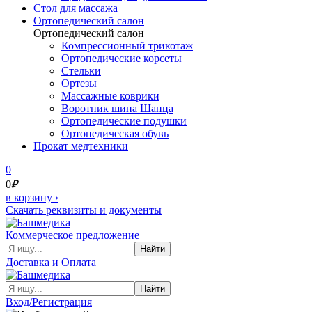
Cтол для массажа
Ортопедический салон
Ортопедический салон
Компрессионный трикотаж
Ортопедические корсеты
Стельки
Ортезы
Массажные коврики
Воротник шина Шанца
Ортопедические подушки
Ортопедическая обувь
Прокат медтехники
0
0
₽
в корзину
›
Скачать реквизиты и документы
Коммерческое предложение
Найти
Доставка и Оплата
Найти
Вход/Регистрация