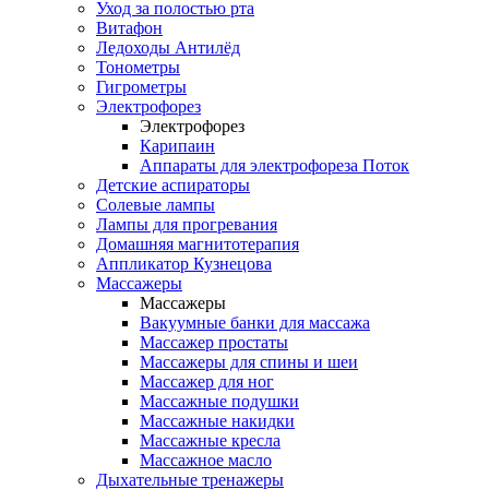
Уход за полостью рта
Витафон
Ледоходы Антилёд
Тонометры
Гигрометры
Электрофорез
Электрофорез
Карипаин
Аппараты для электрофореза Поток
Детские аспираторы
Солевые лампы
Лампы для прогревания
Домашняя магнитотерапия
Аппликатор Кузнецова
Массажеры
Массажеры
Вакуумные банки для массажа
Массажер простаты
Массажеры для спины и шеи
Массажер для ног
Массажные подушки
Массажные накидки
Массажные кресла
Массажное масло
Дыхательные тренажеры