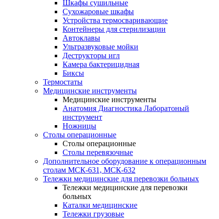
Шкафы сушильные
Сухожаровые шкафы
Устройства термосваривающие
Контейнеры для стерилизации
Автоклавы
Ультразвуковые мойки
Деструкторы игл
Камера бактерицидная
Биксы
Термостаты
Медицинские инструменты
Медицинские инструменты
Анатомия Диагностика Лаборатоный
инструмент
Ножницы
Столы операционные
Столы операционные
Столы перевязочные
Дополнительное оборудование к операционным
столам МСК-631, МСК-632
Тележки медицинские для перевозки больных
Тележки медицинские для перевозки
больных
Каталки медицинские
Тележки грузовые