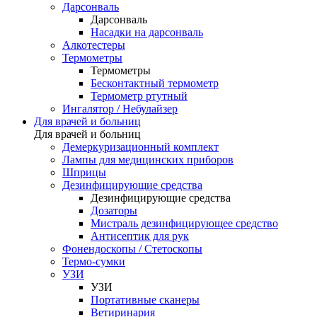
Дарсонваль
Дарсонваль
Насадки на дарсонваль
Алкотестеры
Термометры
Термометры
Бесконтактный термометр
Термометр ртутный
Ингалятор / Небулайзер
Для врачей и больниц
Для врачей и больниц
Демеркуризационный комплект
Лампы для медицинских приборов
Шприцы
Дезинфицирующие средства
Дезинфицирующие средства
Дозаторы
Мистраль дезинфицирующее средство
Антисептик для рук
Фонендоскопы / Стетоскопы
Термо-сумки
УЗИ
УЗИ
Портативные сканеры
Ветиринария