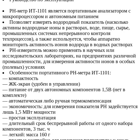
PН-метр ИТ-1101 является портативным анализатором с
микропроцессором и автономным питанием
Позволяет измерять водородный показатель (насколько
активны водородные ионы в растворах, воде, пище, сырье,
промышленных системах непрерывного контроля
техпроцессов), а также используется, чтобы аппаратно
мониторить активность ионов водорода в водных растворах
PH-измеритель можно применять в научных или
исследовательских лабораториях, на предприятиях различной
промышленности, для измерения активности ионов в особых
(полевых) условиях
Особенности портативного PH-метра ИТ-1101:
— компактность
— ЖК-экран (удобен в управлении)
— питание от двух автономных компонентов 1,5В (нет в
комплекте)
— автоматическая либо ручная термокомпенсация
— экономичность: для измерения показателя PH задействуется
лишь 1,5 МВт мощности
— простая эксплуатация
— длительный срок беспрерывной работы от одного набора
компонентов, 3 тыс. ч
— легкий: масса 160 г