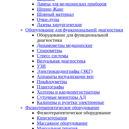
Лампы для медицинских приборов
Шприц Жане
Шовный материал
Очки-лупы
Лазеры хирургические
Оборудование для функциональной диагностики
Оборудование для функциональной
диагностики
Динамометры медицинские
Спирометры
Стресс системы
Визуальная диагностика
УЗИ
Электрокардиографы (ЭКГ)
Аппараты визуализации вен
Пикфлоуметры
Плантографы
Холтеры и кардиорегистраторы
Суточные мониторы АД
Калиперы и рулетки электронные
Физиотерапевтическое оборудование
Физиотерапевтическое оборудование
Кинезотерапия
Массажное оборудование
Мануальная терапия