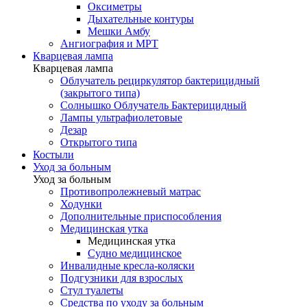
Оксиметры
Дыхательные контуры
Мешки Амбу
Ангиография и МРТ
Кварцевая лампа
Кварцевая лампа
Облучатель рециркулятор бактерицидный
(закрытого типа)
Солнышко Облучатель Бактерицидный
Лампы ультрафиолетовые
Дезар
Открытого типа
Костыли
Уход за больным
Уход за больным
Противопролежневый матрас
Ходунки
Дополнительные приспособления
Медицинская утка
Медицинская утка
Судно медицинское
Инвалидные кресла-коляски
Подгузники для взрослых
Стул туалеты
Средства по уходу за больным