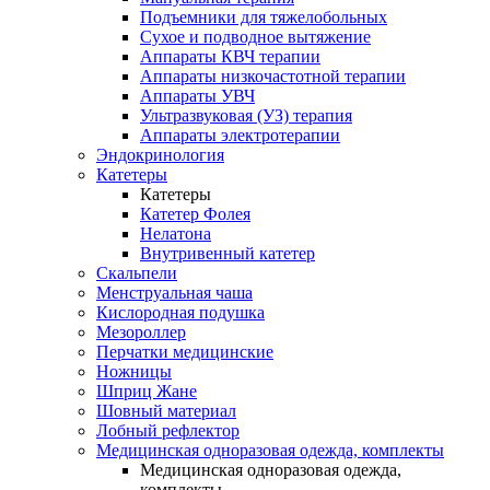
Подъемники для тяжелобольных
Сухое и подводное вытяжение
Аппараты КВЧ терапии
Аппараты низкочастотной терапии
Аппараты УВЧ
Ультразвуковая (УЗ) терапия
Аппараты электротерапии
Эндокринология
Катетеры
Катетеры
Катетер Фолея
Нелатона
Внутривенный катетер
Скальпели
Менструальная чаша
Кислородная подушка
Мезороллер
Перчатки медицинские
Ножницы
Шприц Жане
Шовный материал
Лобный рефлектор
Медицинская одноразовая одежда, комплекты
Медицинская одноразовая одежда,
комплекты