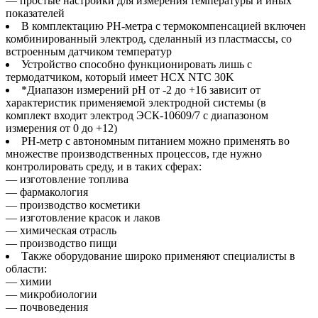
— простые настройки для измерения температуры и иных
показателей
В комплектацию PH-метра с термокомпенсацией включен
комбинированный электрод, сделанный из пластмассы, со
встроенным датчиком температур
Устройство способно функционировать лишь с
термодатчиком, который имеет HCX NTC 30K
*Диапазон измерений pH от -2 до +16 зависит от
характеристик применяемой электродной системы (в
комплект входит электрод ЭСК-10609/7 с диапазоном
измерения от 0 до +12)
PH-метр с автономным питанием можно применять во
множестве производственных процессов, где нужно
контролировать среду, и в таких сферах:
— изготовление топлива
— фармакология
— производство косметики
— изготовление красок и лаков
— химическая отрасль
— производство пищи
Также оборудование широко применяют специалисты в
области:
— химии
— микробиологии
— почвоведения