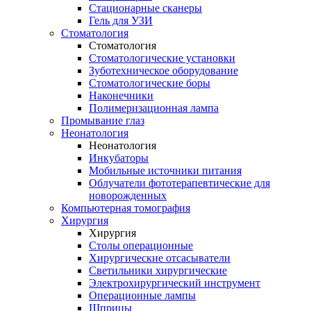
Стационарные сканеры
Гель для УЗИ
Стоматология
Стоматология
Стоматологические установки
Зуботехническое оборудование
Стоматологические боры
Наконечники
Полимеризационная лампа
Промывание глаз
Неонатология
Неонатология
Инкубаторы
Мобильные источники питания
Облучатели фототерапевтические для
новорожденных
Компьютерная томография
Хирургия
Хирургия
Столы операционные
Хирургические отсасыватели
Светильники хирургические
Электрохирургический инструмент
Операционные лампы
Шприцы