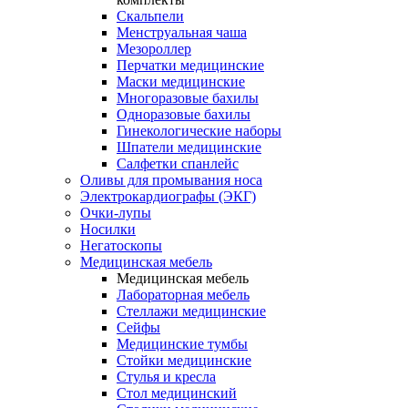
Скальпели
Менструальная чаша
Мезороллер
Перчатки медицинские
Маски медицинские
Многоразовые бахилы
Одноразовые бахилы
Гинекологические наборы
Шпатели медицинские
Салфетки спанлейс
Оливы для промывания носа
Электрокардиографы (ЭКГ)
Очки-лупы
Носилки
Негатоскопы
Медицинская мебель
Медицинская мебель
Лабораторная мебель
Стеллажи медицинские
Сейфы
Медицинские тумбы
Стойки медицинские
Cтулья и кресла
Стол медицинский