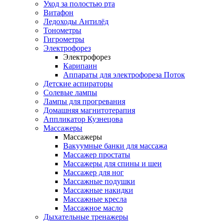
Уход за полостью рта
Витафон
Ледоходы Антилёд
Тонометры
Гигрометры
Электрофорез
Электрофорез
Карипаин
Аппараты для электрофореза Поток
Детские аспираторы
Солевые лампы
Лампы для прогревания
Домашняя магнитотерапия
Аппликатор Кузнецова
Массажеры
Массажеры
Вакуумные банки для массажа
Массажер простаты
Массажеры для спины и шеи
Массажер для ног
Массажные подушки
Массажные накидки
Массажные кресла
Массажное масло
Дыхательные тренажеры