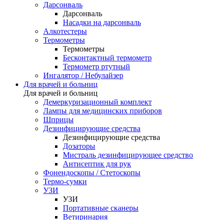
Дарсонваль
Дарсонваль
Насадки на дарсонваль
Алкотестеры
Термометры
Термометры
Бесконтактный термометр
Термометр ртутный
Ингалятор / Небулайзер
Для врачей и больниц
Для врачей и больниц
Демеркуризационный комплект
Лампы для медицинских приборов
Шприцы
Дезинфицирующие средства
Дезинфицирующие средства
Дозаторы
Мистраль дезинфицирующее средство
Антисептик для рук
Фонендоскопы / Стетоскопы
Термо-сумки
УЗИ
УЗИ
Портативные сканеры
Ветиринария