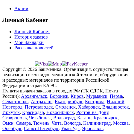
Акции
Личный Кабинет
Личный Кабинет
История заказов
Мои Закладки
Рассылка новостей
Copyright © 2026 Башмедика.
Организация, осуществляющая
реализацию всех видов медицинской техники, оборудования
и расходных материалов по территории Российской
Федерации и стран ЕАЭС.
Пункты выдачи заказов в городах РФ (ТК СДЭК, Почта
России):
Архангельск
,
Воронеж
,
Киров
,
Мурманск
,
Пермь
,
Севастополь
,
Астрахань
,
Екатеринбург
,
Кострома
,
Нижний
Новгород
,
Петрозаводск
,
Смоленск
,
Хабаровск
,
Владивосток
,
Иркутск
,
Краснодар
,
Новосибирск
,
Ростов-на-Дону
,
Ставрополь
,
Челябинск
,
Волгоград
,
Казань
,
Красноярск
,
Омск
,
Самара
,
Тюмень
,
Чита
,
Вологда
,
Калининград
,
Москва
,
Оренбург
,
Санкт-Петербург
,
Улан-Удэ
,
Ярославль