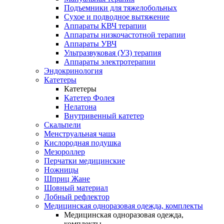
Подъемники для тяжелобольных
Сухое и подводное вытяжение
Аппараты КВЧ терапии
Аппараты низкочастотной терапии
Аппараты УВЧ
Ультразвуковая (УЗ) терапия
Аппараты электротерапии
Эндокринология
Катетеры
Катетеры
Катетер Фолея
Нелатона
Внутривенный катетер
Скальпели
Менструальная чаша
Кислородная подушка
Мезороллер
Перчатки медицинские
Ножницы
Шприц Жане
Шовный материал
Лобный рефлектор
Медицинская одноразовая одежда, комплекты
Медицинская одноразовая одежда,
комплекты