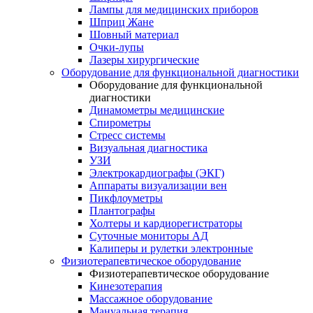
Лампы для медицинских приборов
Шприц Жане
Шовный материал
Очки-лупы
Лазеры хирургические
Оборудование для функциональной диагностики
Оборудование для функциональной
диагностики
Динамометры медицинские
Спирометры
Стресс системы
Визуальная диагностика
УЗИ
Электрокардиографы (ЭКГ)
Аппараты визуализации вен
Пикфлоуметры
Плантографы
Холтеры и кардиорегистраторы
Суточные мониторы АД
Калиперы и рулетки электронные
Физиотерапевтическое оборудование
Физиотерапевтическое оборудование
Кинезотерапия
Массажное оборудование
Мануальная терапия