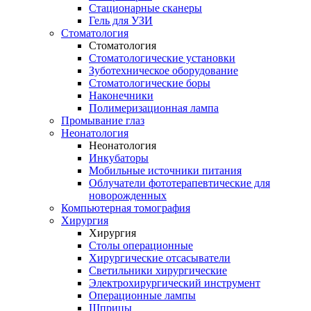
Стационарные сканеры
Гель для УЗИ
Стоматология
Стоматология
Стоматологические установки
Зуботехническое оборудование
Стоматологические боры
Наконечники
Полимеризационная лампа
Промывание глаз
Неонатология
Неонатология
Инкубаторы
Мобильные источники питания
Облучатели фототерапевтические для
новорожденных
Компьютерная томография
Хирургия
Хирургия
Столы операционные
Хирургические отсасыватели
Светильники хирургические
Электрохирургический инструмент
Операционные лампы
Шприцы