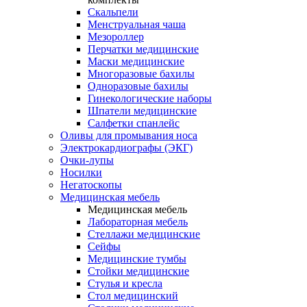
Скальпели
Менструальная чаша
Мезороллер
Перчатки медицинские
Маски медицинские
Многоразовые бахилы
Одноразовые бахилы
Гинекологические наборы
Шпатели медицинские
Салфетки спанлейс
Оливы для промывания носа
Электрокардиографы (ЭКГ)
Очки-лупы
Носилки
Негатоскопы
Медицинская мебель
Медицинская мебель
Лабораторная мебель
Стеллажи медицинские
Сейфы
Медицинские тумбы
Стойки медицинские
Cтулья и кресла
Стол медицинский