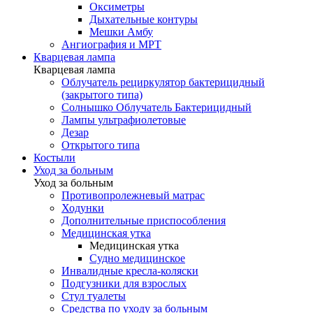
Оксиметры
Дыхательные контуры
Мешки Амбу
Ангиография и МРТ
Кварцевая лампа
Кварцевая лампа
Облучатель рециркулятор бактерицидный
(закрытого типа)
Солнышко Облучатель Бактерицидный
Лампы ультрафиолетовые
Дезар
Открытого типа
Костыли
Уход за больным
Уход за больным
Противопролежневый матрас
Ходунки
Дополнительные приспособления
Медицинская утка
Медицинская утка
Судно медицинское
Инвалидные кресла-коляски
Подгузники для взрослых
Стул туалеты
Средства по уходу за больным