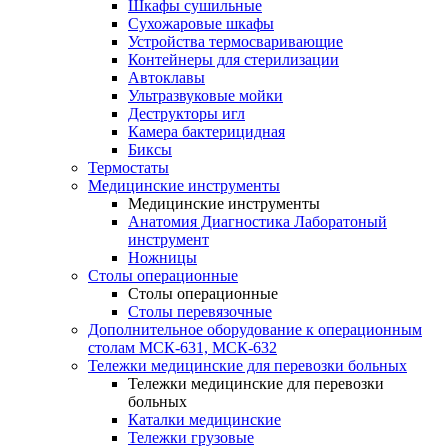
Шкафы сушильные
Сухожаровые шкафы
Устройства термосваривающие
Контейнеры для стерилизации
Автоклавы
Ультразвуковые мойки
Деструкторы игл
Камера бактерицидная
Биксы
Термостаты
Медицинские инструменты
Медицинские инструменты
Анатомия Диагностика Лаборатоный
инструмент
Ножницы
Столы операционные
Столы операционные
Столы перевязочные
Дополнительное оборудование к операционным
столам МСК-631, МСК-632
Тележки медицинские для перевозки больных
Тележки медицинские для перевозки
больных
Каталки медицинские
Тележки грузовые