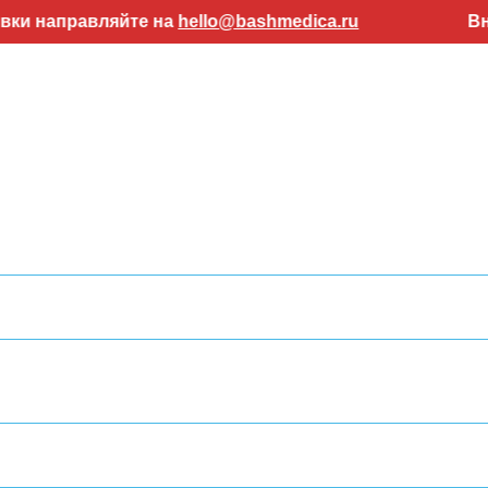
равляйте на
hello@bashmedica.ru
Внимание! 