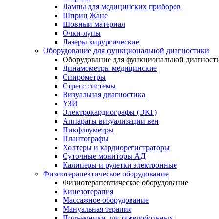
Лампы для медицинских приборов
Шприц Жане
Шовный материал
Очки-лупы
Лазеры хирургические
Оборудование для функциональной диагностики
Оборудование для функциональной диагност
Динамометры медицинские
Спирометры
Стресс системы
Визуальная диагностика
УЗИ
Электрокардиографы (ЭКГ)
Аппараты визуализации вен
Пикфлоуметры
Плантографы
Холтеры и кардиорегистраторы
Суточные мониторы АД
Калиперы и рулетки электронные
Физиотерапевтическое оборудование
Физиотерапевтическое оборудование
Кинезотерапия
Массажное оборудование
Мануальная терапия
Подъемники для тяжелобольных