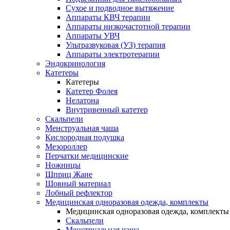
Сухое и подводное вытяжение
Аппараты КВЧ терапии
Аппараты низкочастотной терапии
Аппараты УВЧ
Ультразвуковая (УЗ) терапия
Аппараты электротерапии
Эндокринология
Катетеры
Катетеры
Катетер Фолея
Нелатона
Внутривенный катетер
Скальпели
Менструальная чаша
Кислородная подушка
Мезороллер
Перчатки медицинские
Ножницы
Шприц Жане
Шовный материал
Лобный рефлектор
Медицинская одноразовая одежда, комплекты
Медицинская одноразовая одежда, комплекты
Скальпели
Менструальная чаша