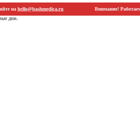
на
hello@bashmedica.ru
Внимание! Работаем тольк
ные дни.