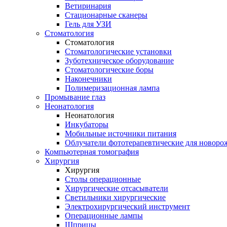
Ветиринария
Стационарные сканеры
Гель для УЗИ
Стоматология
Стоматология
Стоматологические установки
Зуботехническое оборудование
Стоматологические боры
Наконечники
Полимеризационная лампа
Промывание глаз
Неонатология
Неонатология
Инкубаторы
Мобильные источники питания
Облучатели фототерапевтические для новор
Компьютерная томография
Хирургия
Хирургия
Столы операционные
Хирургические отсасыватели
Светильники хирургические
Электрохирургический инструмент
Операционные лампы
Шприцы