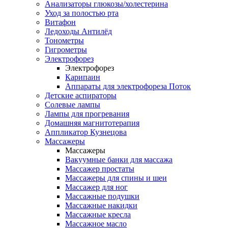
Анализаторы глюкозы/холестерина
Уход за полостью рта
Витафон
Ледоходы Антилёд
Тонометры
Гигрометры
Электрофорез
Электрофорез
Карипаин
Аппараты для электрофореза Поток
Детские аспираторы
Солевые лампы
Лампы для прогревания
Домашняя магнитотерапия
Аппликатор Кузнецова
Массажеры
Массажеры
Вакуумные банки для массажа
Массажер простаты
Массажеры для спины и шеи
Массажер для ног
Массажные подушки
Массажные накидки
Массажные кресла
Массажное масло