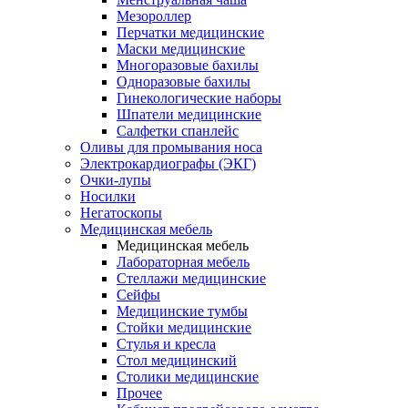
Мезороллер
Перчатки медицинские
Маски медицинские
Многоразовые бахилы
Одноразовые бахилы
Гинекологические наборы
Шпатели медицинские
Салфетки спанлейс
Оливы для промывания носа
Электрокардиографы (ЭКГ)
Очки-лупы
Носилки
Негатоскопы
Медицинская мебель
Медицинская мебель
Лабораторная мебель
Стеллажи медицинские
Сейфы
Медицинские тумбы
Стойки медицинские
Cтулья и кресла
Стол медицинский
Столики медицинские
Прочее