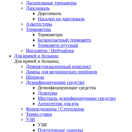
Дыхательные тренажеры
Дарсонваль
Дарсонваль
Насадки на дарсонваль
Алкотестеры
Термометры
Термометры
Бесконтактный термометр
Термометр ртутный
Ингалятор / Небулайзер
Для врачей и больниц
Для врачей и больниц
Демеркуризационный комплект
Лампы для медицинских приборов
Шприцы
Дезинфицирующие средства
Дезинфицирующие средства
Дозаторы
Мистраль дезинфицирующее средство
Антисептик для рук
Фонендоскопы / Стетоскопы
Термо-сумки
УЗИ
УЗИ
Портативные сканеры