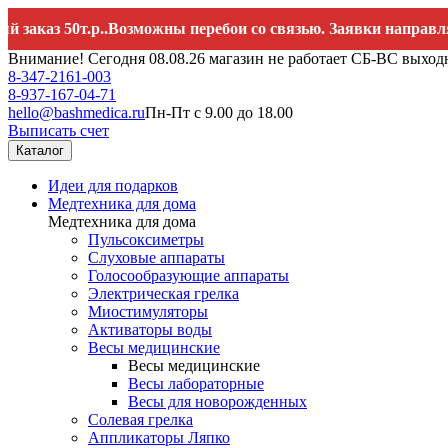
з 50т.р..Возможны перебои со связью. Заявки направляйте 
Внимание! Сегодня 08.08.26 магазин не работает СБ-ВС выход
8-347-2161-003
8-937-167-04-71
hello@bashmedica.ru
Пн-Пт с 9.00 до 18.00
Выписать счет
Каталог
Идеи для подарков
Медтехника для дома
Медтехника для дома
Пульсоксиметры
Слуховые аппараты
Голосообразующие аппараты
Электрическая грелка
Миостимуляторы
Активаторы воды
Весы медицинские
Весы медицинские
Весы лабораторные
Весы для новорожденных
Солевая грелка
Аппликаторы Ляпко