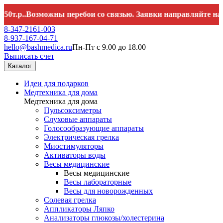
.Возможны перебои со связью. Заявки направляйте на
hello@b
8-347-2161-003
8-937-167-04-71
hello@bashmedica.ru
Пн-Пт с 9.00 до 18.00
Выписать счет
Каталог
Идеи для подарков
Медтехника для дома
Медтехника для дома
Пульсоксиметры
Слуховые аппараты
Голосообразующие аппараты
Электрическая грелка
Миостимуляторы
Активаторы воды
Весы медицинские
Весы медицинские
Весы лабораторные
Весы для новорожденных
Солевая грелка
Аппликаторы Ляпко
Анализаторы глюкозы/холестерина