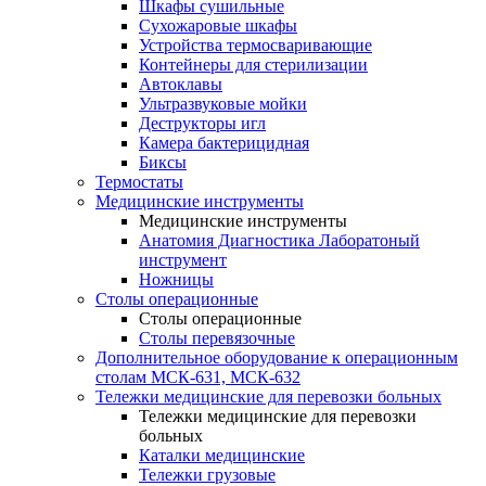
Шкафы сушильные
Сухожаровые шкафы
Устройства термосваривающие
Контейнеры для стерилизации
Автоклавы
Ультразвуковые мойки
Деструкторы игл
Камера бактерицидная
Биксы
Термостаты
Медицинские инструменты
Медицинские инструменты
Анатомия Диагностика Лаборатоный
инструмент
Ножницы
Столы операционные
Столы операционные
Столы перевязочные
Дополнительное оборудование к операционным
столам МСК-631, МСК-632
Тележки медицинские для перевозки больных
Тележки медицинские для перевозки
больных
Каталки медицинские
Тележки грузовые