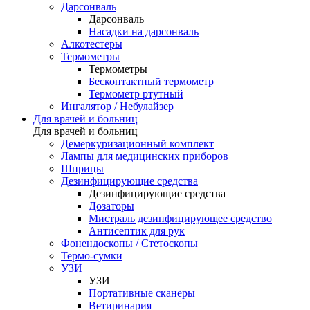
Дарсонваль
Дарсонваль
Насадки на дарсонваль
Алкотестеры
Термометры
Термометры
Бесконтактный термометр
Термометр ртутный
Ингалятор / Небулайзер
Для врачей и больниц
Для врачей и больниц
Демеркуризационный комплект
Лампы для медицинских приборов
Шприцы
Дезинфицирующие средства
Дезинфицирующие средства
Дозаторы
Мистраль дезинфицирующее средство
Антисептик для рук
Фонендоскопы / Стетоскопы
Термо-сумки
УЗИ
УЗИ
Портативные сканеры
Ветиринария