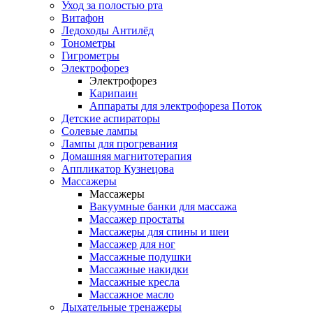
Уход за полостью рта
Витафон
Ледоходы Антилёд
Тонометры
Гигрометры
Электрофорез
Электрофорез
Карипаин
Аппараты для электрофореза Поток
Детские аспираторы
Солевые лампы
Лампы для прогревания
Домашняя магнитотерапия
Аппликатор Кузнецова
Массажеры
Массажеры
Вакуумные банки для массажа
Массажер простаты
Массажеры для спины и шеи
Массажер для ног
Массажные подушки
Массажные накидки
Массажные кресла
Массажное масло
Дыхательные тренажеры