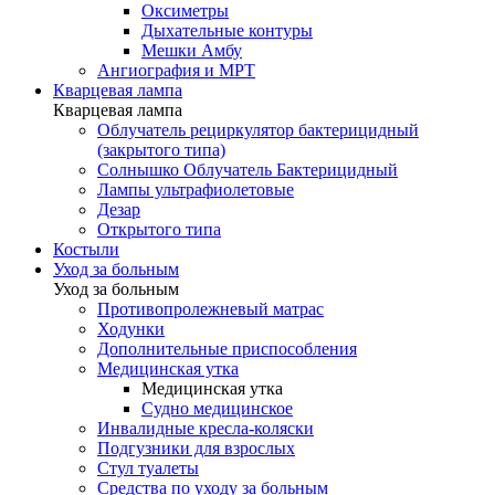
Оксиметры
Дыхательные контуры
Мешки Амбу
Ангиография и МРТ
Кварцевая лампа
Кварцевая лампа
Облучатель рециркулятор бактерицидный
(закрытого типа)
Солнышко Облучатель Бактерицидный
Лампы ультрафиолетовые
Дезар
Открытого типа
Костыли
Уход за больным
Уход за больным
Противопролежневый матрас
Ходунки
Дополнительные приспособления
Медицинская утка
Медицинская утка
Судно медицинское
Инвалидные кресла-коляски
Подгузники для взрослых
Стул туалеты
Средства по уходу за больным