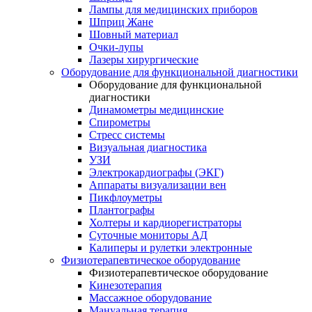
Лампы для медицинских приборов
Шприц Жане
Шовный материал
Очки-лупы
Лазеры хирургические
Оборудование для функциональной диагностики
Оборудование для функциональной
диагностики
Динамометры медицинские
Спирометры
Стресс системы
Визуальная диагностика
УЗИ
Электрокардиографы (ЭКГ)
Аппараты визуализации вен
Пикфлоуметры
Плантографы
Холтеры и кардиорегистраторы
Суточные мониторы АД
Калиперы и рулетки электронные
Физиотерапевтическое оборудование
Физиотерапевтическое оборудование
Кинезотерапия
Массажное оборудование
Мануальная терапия