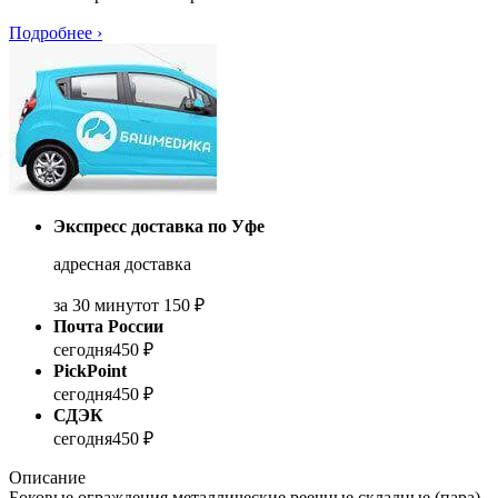
Подробнее
›
Экспресс доставка по Уфе
адресная доставка
за 30 минут
от 150 ₽
Почта России
сегодня
450 ₽
PickPoint
сегодня
450 ₽
СДЭК
сегодня
450 ₽
Описание
Боковые ограждения металлические реечные складные (пара)