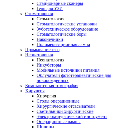
Стационарные сканеры
Гель для УЗИ
Стоматология
Стоматология
Стоматологические установки
Зуботехническое оборудование
Стоматологические боры
Наконечники
Полимеризационная лампа
Промывание глаз
Неонатология
Неонатология
Инкубаторы
Мобильные источники питания
Облучатели фототерапевтические для
новорожденных
Компьютерная томография
Хирургия
Хирургия
Столы операционные
Хирургические отсасыватели
Светильники хирургические
Электрохирургический инструмент
Операционные лампы
Шприцы