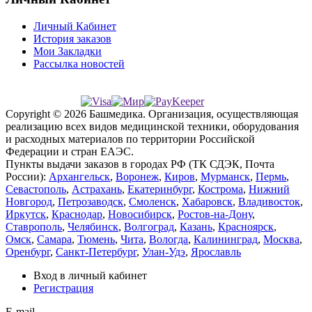
Личный Кабинет
История заказов
Мои Закладки
Рассылка новостей
Copyright © 2026 Башмедика.
Организация, осуществляющая
реализацию всех видов медицинской техники, оборудования
и расходных материалов по территории Российской
Федерации и стран ЕАЭС.
Пункты выдачи заказов в городах РФ (ТК СДЭК, Почта
России):
Архангельск
,
Воронеж
,
Киров
,
Мурманск
,
Пермь
,
Севастополь
,
Астрахань
,
Екатеринбург
,
Кострома
,
Нижний
Новгород
,
Петрозаводск
,
Смоленск
,
Хабаровск
,
Владивосток
,
Иркутск
,
Краснодар
,
Новосибирск
,
Ростов-на-Дону
,
Ставрополь
,
Челябинск
,
Волгоград
,
Казань
,
Красноярск
,
Омск
,
Самара
,
Тюмень
,
Чита
,
Вологда
,
Калининград
,
Москва
,
Оренбург
,
Санкт-Петербург
,
Улан-Удэ
,
Ярославль
Вход в личный кабинет
Регистрация
E-mail