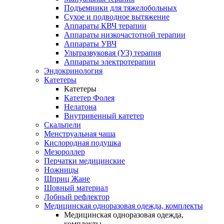
Подъемники для тяжелобольных
Сухое и подводное вытяжение
Аппараты КВЧ терапии
Аппараты низкочастотной терапии
Аппараты УВЧ
Ультразвуковая (УЗ) терапия
Аппараты электротерапии
Эндокринология
Катетеры
Катетеры
Катетер Фолея
Нелатона
Внутривенный катетер
Скальпели
Менструальная чаша
Кислородная подушка
Мезороллер
Перчатки медицинские
Ножницы
Шприц Жане
Шовный материал
Лобный рефлектор
Медицинская одноразовая одежда, комплекты
Медицинская одноразовая одежда,
комплекты