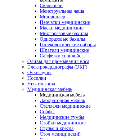
Скальпели
Менструальная чаша
Мезороллер
Перчатки медицинские
Маски медицинские
Многоразовые бахилы
Одноразовые бахилы
Гинекологические наборы
Шпатели медицинские
Салфетки спанлейс
Оливы для промывания носа
Электрокардиографы (ЭКГ)
Очки-лупы
Носилки
Негатоскопы
Медицинская мебель
Медицинская мебель
Лабораторная мебель
Стеллажи медицинские
Сейфы
Медицинские тумбы
Стойки медицинские
Cтулья и кресла
Стол медицинский