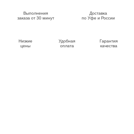
Выполнения
Доставка
заказа от 30 минут
по Уфе и России
Низкие
Удобная
Гарантия
цены
оплата
качества
Контакты
8-347-2161-003
8-937-16-70-471
Пн-Пт с 9:00 до 18:00
hello@bashmedica.ru
Доставка и Оплата ›
Склад:
г. Уфа, Юбилейная 14/1
перейти ›
Дополнительно
Реквизиты
Политика конфиденциальности
Пользовательское соглашение
Публичная оферта
Вакансии