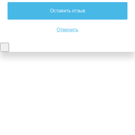
Оставить отзыв
Отменить
Контакты
8-347-2161-003
8-937-16-70-471
Пн-Пт с 9:00 до 18:00
hello@bashmedica.ru
Доставка и Оплата ›
Склад:
г. Уфа, Юбилейная 14/1
перейти ›
Дополнительно
Реквизиты
Политика конфиденциальности
Пользовательское соглашение
Публичная оферта
Вакансии