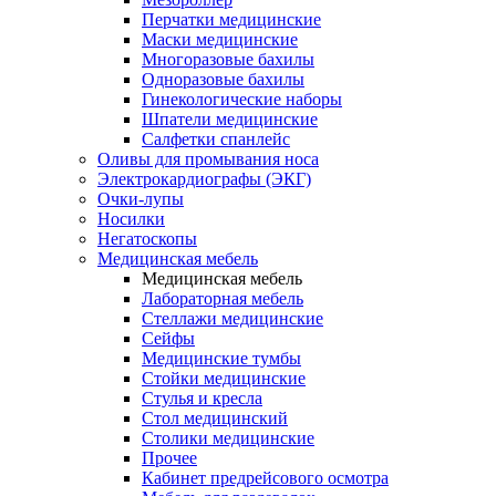
Перчатки медицинские
Маски медицинские
Многоразовые бахилы
Одноразовые бахилы
Гинекологические наборы
Шпатели медицинские
Салфетки спанлейс
Оливы для промывания носа
Электрокардиографы (ЭКГ)
Очки-лупы
Носилки
Негатоскопы
Медицинская мебель
Медицинская мебель
Лабораторная мебель
Стеллажи медицинские
Сейфы
Медицинские тумбы
Стойки медицинские
Cтулья и кресла
Стол медицинский
Столики медицинские
Прочее
Кабинет предрейсового осмотра