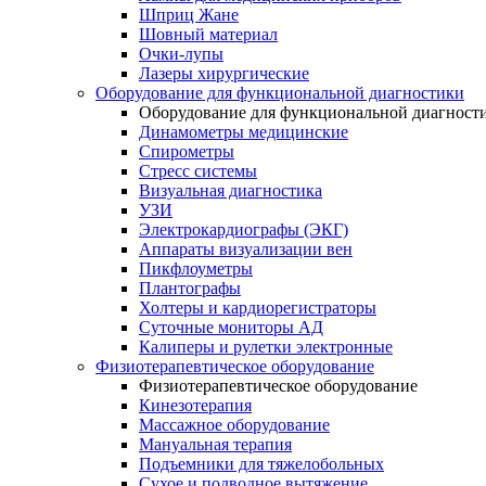
Шприц Жане
Шовный материал
Очки-лупы
Лазеры хирургические
Оборудование для функциональной диагностики
Оборудование для функциональной диагност
Динамометры медицинские
Спирометры
Стресс системы
Визуальная диагностика
УЗИ
Электрокардиографы (ЭКГ)
Аппараты визуализации вен
Пикфлоуметры
Плантографы
Холтеры и кардиорегистраторы
Суточные мониторы АД
Калиперы и рулетки электронные
Физиотерапевтическое оборудование
Физиотерапевтическое оборудование
Кинезотерапия
Массажное оборудование
Мануальная терапия
Подъемники для тяжелобольных
Сухое и подводное вытяжение