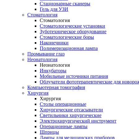
Стационарные сканеры
Гель для УЗИ
Стоматология
Стоматология
Стоматологические установки
Зуботехническое оборудование
Стоматологические боры
Наконечники
Полимеризационная лампа
Промывание глаз
Неонатология
Неонатология
Инкубаторы
Мобильные источники питания
Облучатели фототерапевтические для новор
Компьютерная томография
Хирургия
Хирургия
Столы операционные
Хирургические отсасыватели
Светильники хирургические
Электрохирургический инструмент
Операционные лампы
Шприцы
Лампы для медицинских приборов