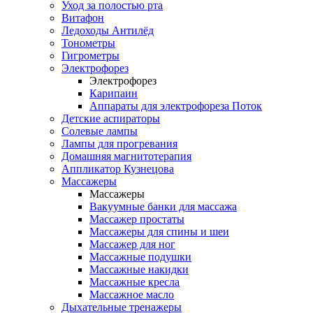
Уход за полостью рта
Витафон
Ледоходы Антилёд
Тонометры
Гигрометры
Электрофорез
Электрофорез
Карипаин
Аппараты для электрофореза Поток
Детские аспираторы
Солевые лампы
Лампы для прогревания
Домашняя магнитотерапия
Аппликатор Кузнецова
Массажеры
Массажеры
Вакуумные банки для массажа
Массажер простаты
Массажеры для спины и шеи
Массажер для ног
Массажные подушки
Массажные накидки
Массажные кресла
Массажное масло
Дыхательные тренажеры