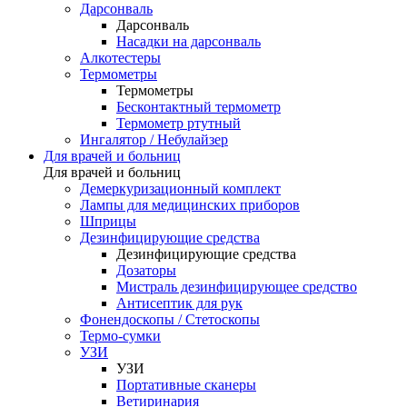
Дарсонваль
Дарсонваль
Насадки на дарсонваль
Алкотестеры
Термометры
Термометры
Бесконтактный термометр
Термометр ртутный
Ингалятор / Небулайзер
Для врачей и больниц
Для врачей и больниц
Демеркуризационный комплект
Лампы для медицинских приборов
Шприцы
Дезинфицирующие средства
Дезинфицирующие средства
Дозаторы
Мистраль дезинфицирующее средство
Антисептик для рук
Фонендоскопы / Стетоскопы
Термо-сумки
УЗИ
УЗИ
Портативные сканеры
Ветиринария