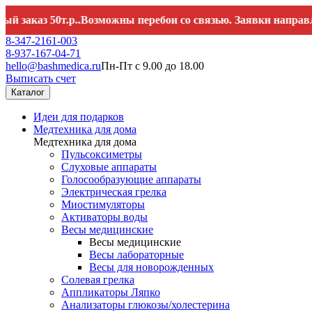
аз 50т.р..Возможны перебои со связью. Заявки направляйте 
8-347-2161-003
8-937-167-04-71
hello@bashmedica.ru
Пн-Пт с 9.00 до 18.00
Выписать счет
Каталог
Идеи для подарков
Медтехника для дома
Медтехника для дома
Пульсоксиметры
Слуховые аппараты
Голосообразующие аппараты
Электрическая грелка
Миостимуляторы
Активаторы воды
Весы медицинские
Весы медицинские
Весы лабораторные
Весы для новорожденных
Солевая грелка
Аппликаторы Ляпко
Анализаторы глюкозы/холестерина