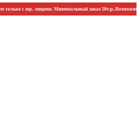
ко с юр. лицами. Минимальный заказ 50т.р..Возможны переб