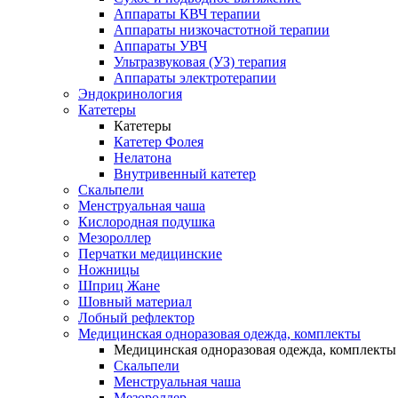
Аппараты КВЧ терапии
Аппараты низкочастотной терапии
Аппараты УВЧ
Ультразвуковая (УЗ) терапия
Аппараты электротерапии
Эндокринология
Катетеры
Катетеры
Катетер Фолея
Нелатона
Внутривенный катетер
Скальпели
Менструальная чаша
Кислородная подушка
Мезороллер
Перчатки медицинские
Ножницы
Шприц Жане
Шовный материал
Лобный рефлектор
Медицинская одноразовая одежда, комплекты
Медицинская одноразовая одежда, комплекты
Скальпели
Менструальная чаша
Мезороллер