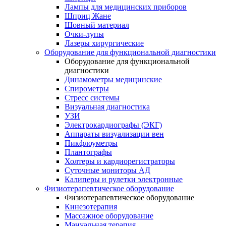
Лампы для медицинских приборов
Шприц Жане
Шовный материал
Очки-лупы
Лазеры хирургические
Оборудование для функциональной диагностики
Оборудование для функциональной
диагностики
Динамометры медицинские
Спирометры
Стресс системы
Визуальная диагностика
УЗИ
Электрокардиографы (ЭКГ)
Аппараты визуализации вен
Пикфлоуметры
Плантографы
Холтеры и кардиорегистраторы
Суточные мониторы АД
Калиперы и рулетки электронные
Физиотерапевтическое оборудование
Физиотерапевтическое оборудование
Кинезотерапия
Массажное оборудование
Мануальная терапия