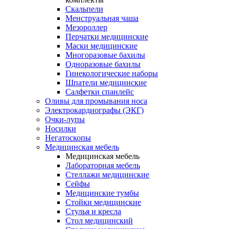
Скальпели
Менструальная чаша
Мезороллер
Перчатки медицинские
Маски медицинские
Многоразовые бахилы
Одноразовые бахилы
Гинекологические наборы
Шпатели медицинские
Салфетки спанлейс
Оливы для промывания носа
Электрокардиографы (ЭКГ)
Очки-лупы
Носилки
Негатоскопы
Медицинская мебель
Медицинская мебель
Лабораторная мебель
Стеллажи медицинские
Сейфы
Медицинские тумбы
Стойки медицинские
Cтулья и кресла
Стол медицинский