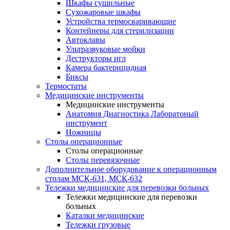
Шкафы сушильные
Сухожаровые шкафы
Устройства термосваривающие
Контейнеры для стерилизации
Автоклавы
Ультразвуковые мойки
Деструкторы игл
Камера бактерицидная
Биксы
Термостаты
Медицинские инструменты
Медицинские инструменты
Анатомия Диагностика Лаборатоный
инструмент
Ножницы
Столы операционные
Столы операционные
Столы перевязочные
Дополнительное оборудование к операционным
столам МСК-631, МСК-632
Тележки медицинские для перевозки больных
Тележки медицинские для перевозки
больных
Каталки медицинские
Тележки грузовые