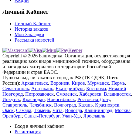
Акции
Личный Кабинет
Личный Кабинет
История заказов
Мои Закладки
Рассылка новостей
Copyright © 2026 Башмедика.
Организация, осуществляющая
реализацию всех видов медицинской техники, оборудования
и расходных материалов по территории Российской
Федерации и стран ЕАЭС.
Пункты выдачи заказов в городах РФ (ТК СДЭК, Почта
России):
Архангельск
,
Воронеж
,
Киров
,
Мурманск
,
Пермь
,
Севастополь
,
Астрахань
,
Екатеринбург
,
Кострома
,
Нижний
Новгород
,
Петрозаводск
,
Смоленск
,
Хабаровск
,
Владивосток
,
Иркутск
,
Краснодар
,
Новосибирск
,
Ростов-на-Дону
,
Ставрополь
,
Челябинск
,
Волгоград
,
Казань
,
Красноярск
,
Омск
,
Самара
,
Тюмень
,
Чита
,
Вологда
,
Калининград
,
Москва
,
Оренбург
,
Санкт-Петербург
,
Улан-Удэ
,
Ярославль
Вход в личный кабинет
Регистрация