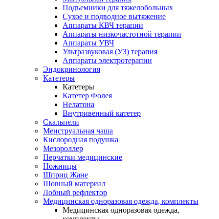
Подъемники для тяжелобольных
Сухое и подводное вытяжение
Аппараты КВЧ терапии
Аппараты низкочастотной терапии
Аппараты УВЧ
Ультразвуковая (УЗ) терапия
Аппараты электротерапии
Эндокринология
Катетеры
Катетеры
Катетер Фолея
Нелатона
Внутривенный катетер
Скальпели
Менструальная чаша
Кислородная подушка
Мезороллер
Перчатки медицинские
Ножницы
Шприц Жане
Шовный материал
Лобный рефлектор
Медицинская одноразовая одежда, комплекты
Медицинская одноразовая одежда,
комплекты