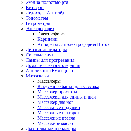
Уход за полостью рта
Витафон
Ледоходы Антилёд
Тонометры
Гигрометры
Электрофорез
Электрофорез
Карипаин
Аппараты для электрофореза Поток
Детские аспираторы
Солевые лампы
Лампы для прогревания
Домашняя магнитотерапия
Аппликатор Кузнецова
Массажеры
Массажеры
Вакуумные банки для массажа
Массажер простаты
Массажеры для спины и шеи
Массажер для ног
Массажные подушки
Массажные накидки
Массажные кресла
Массажное масло
Дыхательные тренажеры