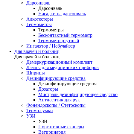
Дарсонваль
Дарсонваль
Насадки на дарсонваль
Алкотестеры
Термометры
Термометры
Бесконтактный термометр
Термометр ртутный
Ингалятор / Небулайзер
Для врачей и больниц
Для врачей и больниц
Демеркуризационный комплект
Лампы для медицинских приборов
Шприцы
Дезинфицирующие средства
Дезинфицирующие средства
Дозаторы
Мистраль дезинфицирующее средство
Антисептик для рук
Фонендоскопы / Стетоскопы
Термо-сумки
УЗИ
УЗИ
Портативные сканеры
Ветиринария