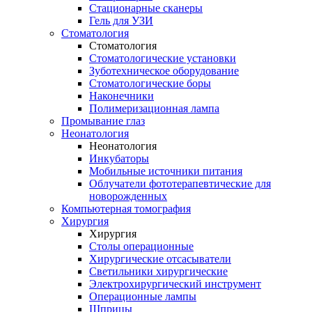
Стационарные сканеры
Гель для УЗИ
Стоматология
Стоматология
Стоматологические установки
Зуботехническое оборудование
Стоматологические боры
Наконечники
Полимеризационная лампа
Промывание глаз
Неонатология
Неонатология
Инкубаторы
Мобильные источники питания
Облучатели фототерапевтические для
новорожденных
Компьютерная томография
Хирургия
Хирургия
Столы операционные
Хирургические отсасыватели
Светильники хирургические
Электрохирургический инструмент
Операционные лампы
Шприцы