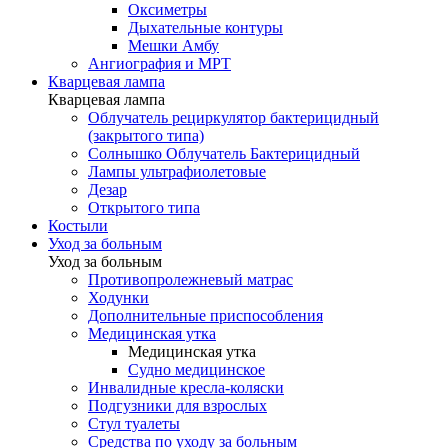
Оксиметры
Дыхательные контуры
Мешки Амбу
Ангиография и МРТ
Кварцевая лампа
Кварцевая лампа
Облучатель рециркулятор бактерицидный
(закрытого типа)
Солнышко Облучатель Бактерицидный
Лампы ультрафиолетовые
Дезар
Открытого типа
Костыли
Уход за больным
Уход за больным
Противопролежневый матрас
Ходунки
Дополнительные приспособления
Медицинская утка
Медицинская утка
Судно медицинское
Инвалидные кресла-коляски
Подгузники для взрослых
Стул туалеты
Средства по уходу за больным