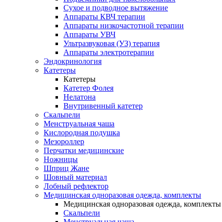
Сухое и подводное вытяжение
Аппараты КВЧ терапии
Аппараты низкочастотной терапии
Аппараты УВЧ
Ультразвуковая (УЗ) терапия
Аппараты электротерапии
Эндокринология
Катетеры
Катетеры
Катетер Фолея
Нелатона
Внутривенный катетер
Скальпели
Менструальная чаша
Кислородная подушка
Мезороллер
Перчатки медицинские
Ножницы
Шприц Жане
Шовный материал
Лобный рефлектор
Медицинская одноразовая одежда, комплекты
Медицинская одноразовая одежда, комплекты
Скальпели
Менструальная чаша