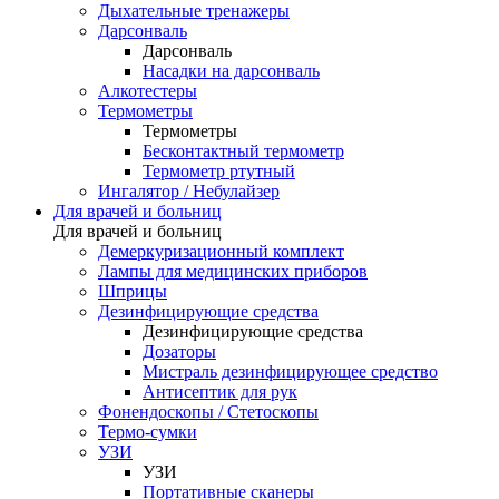
Дыхательные тренажеры
Дарсонваль
Дарсонваль
Насадки на дарсонваль
Алкотестеры
Термометры
Термометры
Бесконтактный термометр
Термометр ртутный
Ингалятор / Небулайзер
Для врачей и больниц
Для врачей и больниц
Демеркуризационный комплект
Лампы для медицинских приборов
Шприцы
Дезинфицирующие средства
Дезинфицирующие средства
Дозаторы
Мистраль дезинфицирующее средство
Антисептик для рук
Фонендоскопы / Стетоскопы
Термо-сумки
УЗИ
УЗИ
Портативные сканеры