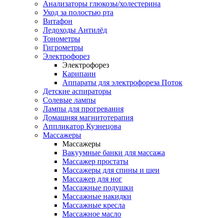
Анализаторы глюкозы/холестерина
Уход за полостью рта
Витафон
Ледоходы Антилёд
Тонометры
Гигрометры
Электрофорез
Электрофорез
Карипаин
Аппараты для электрофореза Поток
Детские аспираторы
Солевые лампы
Лампы для прогревания
Домашняя магнитотерапия
Аппликатор Кузнецова
Массажеры
Массажеры
Вакуумные банки для массажа
Массажер простаты
Массажеры для спины и шеи
Массажер для ног
Массажные подушки
Массажные накидки
Массажные кресла
Массажное масло