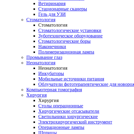
Ветиринария
Стационарные сканеры
Гель для УЗИ
Стоматология
Стоматология
Стоматологические установки
Зуботехническое оборудование
Стоматологические боры
Наконечники
Полимеризационная лампа
Промывание глаз
Неонатология
Неонатология
Инкубаторы
Мобильные источники питания
Облучатели фототерапевтические для новор
Компьютерная томография
Хирургия
Хирургия
Столы операционные
Хирургические отсасыватели
Светильники хирургические
Электрохирургический инструмент
Операционные лампы
Шприцы