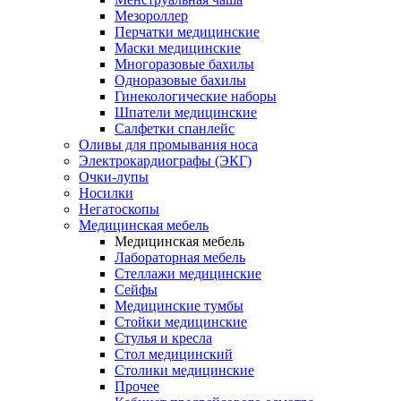
Мезороллер
Перчатки медицинские
Маски медицинские
Многоразовые бахилы
Одноразовые бахилы
Гинекологические наборы
Шпатели медицинские
Салфетки спанлейс
Оливы для промывания носа
Электрокардиографы (ЭКГ)
Очки-лупы
Носилки
Негатоскопы
Медицинская мебель
Медицинская мебель
Лабораторная мебель
Стеллажи медицинские
Сейфы
Медицинские тумбы
Стойки медицинские
Cтулья и кресла
Стол медицинский
Столики медицинские
Прочее