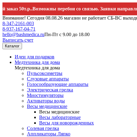
 50т.р..Возможны перебои со связью. Заявки направляйте н
Внимание! Сегодня 08.08.26 магазин не работает СБ-ВС выход
8-347-2161-003
8-937-167-04-71
hello@bashmedica.ru
Пн-Пт с 9.00 до 18.00
Выписать счет
Каталог
Идеи для подарков
Медтехника для дома
Медтехника для дома
Пульсоксиметры
Слуховые аппараты
Голосообразующие аппараты
Электрическая грелка
Миостимуляторы
Активаторы воды
Весы медицинские
Весы медицинские
Весы лабораторные
Весы для новорожденных
Солевая грелка
Аппликаторы Ляпко