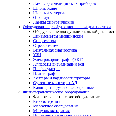
Лампы для медицинских приборов
Шприц Жане
Шовный материал
Очки-лупы
Лазеры хирургические
Оборудование для функциональной диагностики
Оборудование для функциональной диагност
Динамометры медицинские
Спирометры
Стресс системы
Визуальная диагностика
УЗИ
Электрокардиографы (ЭКГ)
Аппараты визуализации вен
Пикфлоуметры
Плантографы
Холтеры и кардиорегистраторы
Суточные мониторы АД
Калиперы и рулетки электронные
Физиотерапевтическое оборудование
Физиотерапевтическое оборудование
Кинезотерапия
Массажное оборудование
Мануальная терапия
Подъемники для тяжелобольных