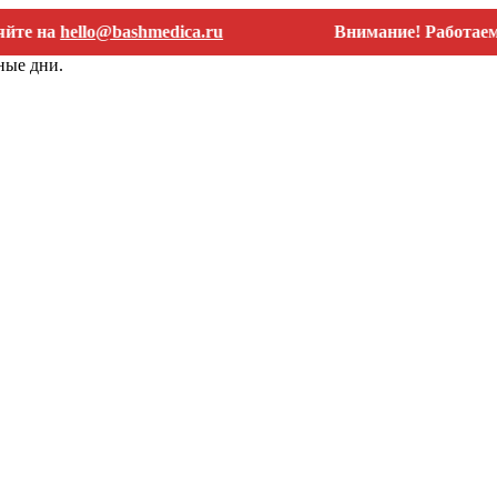
а
hello@bashmedica.ru
Внимание! Работаем тольк
ные дни.